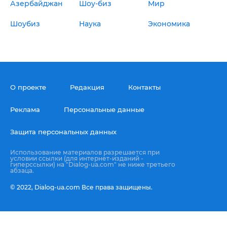
Азербайджан
Шоу-биз
Мир
Шоубиз
Наука
Экономика
О проекте
Редакция
Контакты
Реклама
Персональные данные
Защита персональных данных
Использование материалов разрешается при
условии ссылки (для интернет-изданий -
гиперссылки) на "Dialog-ua.com" не ниже третьего
абзаца.
© 2022,
Dialog-ua.сom
Все права защищены.