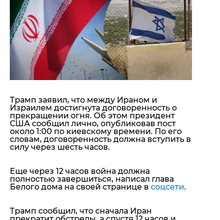
"ДНР"
Помощь проекту
"ЛНР"
Стиль Диалога
Оккупация Крыма
Шоу-биз
Новости Крыма
Культура
Донбасс
Общество
Армия Украины
Пресс-релизы
Авторское
Пресс-релизы
Мнение
Блоги
Трамп заявил, что между Ираном и
ИноСМИ
Израилем достигнута договоренность о
прекращении огня. Об этом президент
США сообщил лично, опубликовав пост
около 1:00 по киевскому времени. По его
словам, договоренность должна вступить в
силу через шесть часов.
Еще через 12 часов война должна
полностью завершиться, написал глава
Белого дома на своей странице в
соцсети
.
Трамп сообщил, что сначала Иран
прекратит обстрелы, а спустя 12 часов и