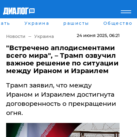
ать
Украина
рашисты
Общество
Главная
Города
Все новости
Донецк
24 июня 2025
, 06:21
Новости
Украина
рассея
Луганск
Мир
Киев
​"Встречено аплодисментами
Беларусь
Харьков
всего мира", – Трамп озвучил
Военное обозрение
Днепр
важное решение по ситуации
Наука и Техника
Львов
между Ираном и Израилем
Экономика
Одесса
Мнение
Трамп заявил, что между
Блоги
Пресса
Ираном и Израилем достигнута
Шоу-биз
договоренность о прекращении
Здоровье
Украина
огня.
Спорт
Культура
Война на Донбассе и в
Лайф стайл
Крыму
Здоровье