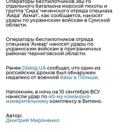
Операторы беспилотников 382-го
отдельного батальона морской пехоты и
группа ‘Сида’ чеченского отряда спецназа
‘Аида’ ‘Ахмат’, как сообщается, наносят
удары по украинским войскам в Сумской
области.
Операторы беспилотников отряда
спецназа ‘Анвар’ наносят удары по
украинским войскам в приграничных
районах Черниговской области.
Ранее
Dialog.UA
сообщал, что один из
российских дронов был обнаружен
недалеко от военной
базы в Польше
.
Напомним, в ночь на 10 сентября ВСУ
нанесли удар по
40-му командно-
измерительному
комплексу в Витино.
Автор:
Дмитрий Мироненко