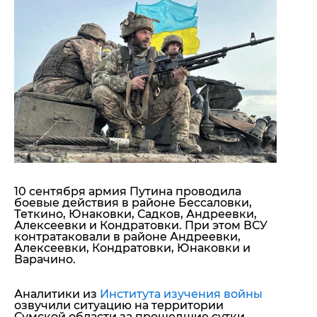
"ДНР"
Помощь проекту
"ЛНР"
Стиль Диалога
Оккупация Крыма
Шоу-биз
Новости Крыма
Культура
Донбасс
Общество
Армия Украины
Пресс-релизы
Авторское
Пресс-релизы
Мнение
Блоги
ИноСМИ
10 сентября армия Путина проводила
боевые действия в районе Бессаловки,
Теткино, Юнаковки, Садков, Андреевки,
Алексеевки и Кондратовки. При этом ВСУ
контратаковали в районе Андреевки,
Алексеевки, Кондратовки, Юнаковки и
Варачино.
Аналитики из
Института изучения войны
озвучили ситуацию на территории
Сумской области за прошедшие сутки.