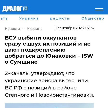
ать
Украина
рашисты
Общество
Главная
Города
Все новости
Донецк
11 сентября 2025
, 07:24
Новости
Украина
рассея
Луганск
Мир
Киев
​ВСУ выбили оккупантов
Беларусь
Харьков
сразу с двух их позиций и не
Военное обозрение
Днепр
дают подкреплению
Наука и Техника
Львов
добраться до Юнаковки – ISW
Экономика
Одесса
о Сумщине
Мнение
Блоги
Пресса
Z-каналы утверждают, что
Шоу-биз
украинские войска вытеснили
Здоровье
Украина
ВС РФ с позиций в районе
Спорт
Степного и Новоконстантиновки.
Культура
Война на Донбассе и в
Лайф стайл
Крыму
Здоровье