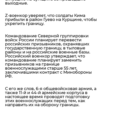
выходные.
Z-военкор уверяет, что солдаты Кима
прибыли в район Гуево на Курщине, чтобы
укрепить границу.
Командование Северной группировки
войск России планирует перевести
российских призывников, охранявших
государственную границу, в тыловые
районы и на российские военные базы.
Российский военкор утверждает, что
командование планирует заменить
призывников на границе
военнослужащими старше 55 лет,
заключившими контракт с Минобороны
РФ.
С его же слов, 6-я общевойсковая армия, а
также 11-й и 44-й армейские корпуса в
настоящее время проводят подготовку
этих военнослужащих перед тем, как
направить их на оборону границы.