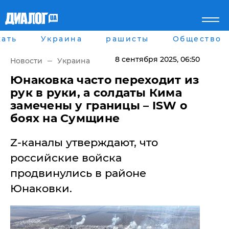
ать
Украина
рашисты
Общество
Главная
Города
Все новости
Донецк
8 сентября 2025
, 06:50
Новости
Украина
рассея
Луганск
Мир
Киев
​Юнаковка часто переходит из
Беларусь
Харьков
рук в руки, а солдаты Кима
Военное обозрение
Днепр
замечены у границы – ISW о
Наука и Техника
Львов
боях на Сумщине
Экономика
Одесса
Мнение
Z-каналы утверждают, что
Блоги
Пресса
российские войска
Шоу-биз
продвинулись в районе
Здоровье
Украина
Юнаковки.
Спорт
Культура
Война на Донбассе и в
Лайф стайл
Крыму
Здоровье