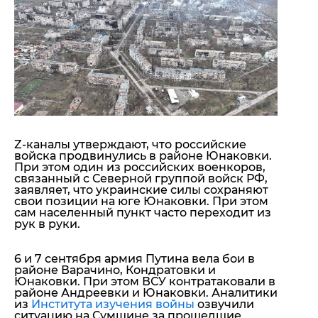
"ДНР"
Помощь проекту
"ЛНР"
Стиль Диалога
Оккупация Крыма
Шоу-биз
Новости Крыма
Культура
Донбасс
Общество
Армия Украины
Пресс-релизы
Авторское
Пресс-релизы
Мнение
Блоги
Z-каналы утверждают, что российские
ИноСМИ
войска продвинулись в районе Юнаковки.
При этом один из российских военкоров,
связанный с Северной группой войск РФ,
заявляет, что украинские силы сохраняют
свои позиции на юге Юнаковки. При этом
сам населенный пункт часто переходит из
рук в руки.
6 и 7 сентября армия Путина вела бои в
районе Варачино, Кондратовки и
Юнаковки. При этом ВСУ контратаковали в
районе Андреевки и Юнаковки. Аналитики
из
Института изучения войны
озвучили
ситуацию на Сумщине за прошедшие