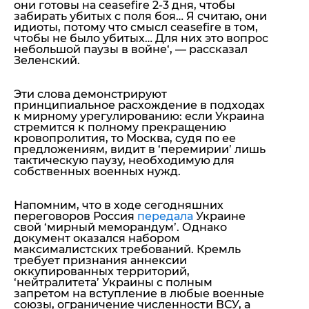
они готовы на ceasefire 2-3 дня, чтобы
забирать убитых с поля боя… Я считаю, они
идиоты, потому что смысл ceasefire в том,
чтобы не было убитых… Для них это вопрос
небольшой паузы в войне
‘, — рассказал
Зеленский.
Эти слова демонстрируют
принципиальное расхождение в подходах
к мирному урегулированию: если Украина
стремится к полному прекращению
кровопролития, то Москва, судя по ее
предложениям, видит в ‘перемирии’ лишь
тактическую паузу, необходимую для
собственных военных нужд.
Напомним, что в ходе сегодняшних
переговоров Россия
передала
Украине
свой ‘мирный меморандум’. Однако
документ оказался набором
максималистских требований. Кремль
требует признания аннексии
оккупированных территорий,
‘нейтралитета’ Украины с полным
запретом на вступление в любые военные
союзы, ограничение численности ВСУ, а