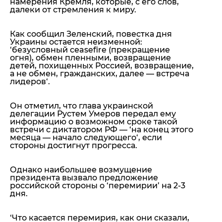
намерения Кремля, которые, с его слов,
далеки от стремления к миру.
Как сообщил Зеленский, повестка дня
Украины остается неизменной:
‘
безусловный ceasefire (прекращение
огня), обмен пленными, возвращение
детей, похищенных Россией, возвращение,
а не обмен, гражданских, далее — встреча
лидеров
‘.
Он отметил, что глава украинской
делегации Рустем Умеров передал ему
информацию о возможном сроке такой
встречи с диктатором РФ — ‘
на конец этого
месяца — начало следующего
‘, если
стороны достигнут прогресса.
Однако наибольшее возмущение
президента вызвало предложение
российской стороны о ‘перемирии’ на 2-3
дня.
‘
Что касается перемирия, как они сказали,