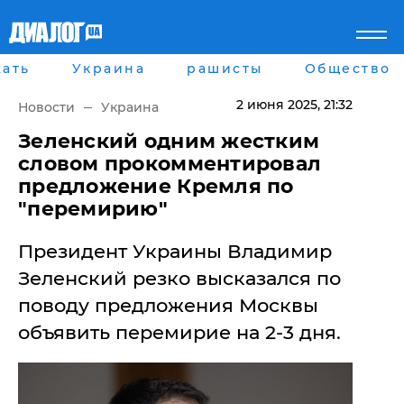
ать
Украина
рашисты
Общество
Главная
Города
Все новости
Донецк
2 июня 2025
, 21:32
Новости
Украина
рассея
Луганск
Мир
Киев
​Зеленский одним жестким
Беларусь
Харьков
словом прокомментировал
Военное обозрение
Днепр
предложение Кремля по
Наука и Техника
Львов
"перемирию"
Экономика
Одесса
Мнение
Президент Украины Владимир
Блоги
Пресса
Зеленский резко высказался по
Шоу-биз
поводу предложения Москвы
Здоровье
Украина
объявить перемирие на 2-3 дня.
Спорт
Культура
Война на Донбассе и в
Лайф стайл
Крыму
Здоровье