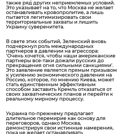
также ряд других неприемлемых условий.
Это указывает на то, что Москва не желает
останавливать кровопролитие, а лишь
пытается легитимизировать свои
территориальные захваты и лишить
Украину суверенитета.
В свете этих событий, Зеленский вновь
подчеркнул роль международных
партнеров в давлении на агрессора:
‘Очень хочется, чтобы наши американские
партнеры все-таки дожали русских до
прекращения огня сильными санкциями’.
Это заявление является прямым призывом
к усилению экономического давления на
Россию, которое, по мнению Киева, может
стать единственным эффективным
способом заставить Кремль отказаться от
своих захватнических планов и перейти к
реальному мирному процессу.
Украина по-прежнему предлагает
длительное перемирие как основу для
переговоров, однако Москва,
демонстрируя свои истинные намерения,
пока не желает останавливать