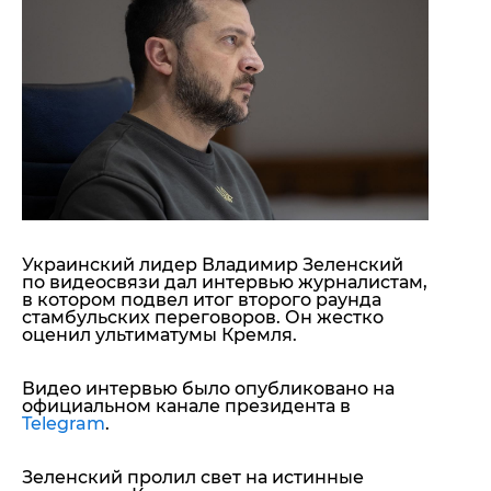
"ДНР"
Помощь проекту
"ЛНР"
Стиль Диалога
Оккупация Крыма
Шоу-биз
Новости Крыма
Культура
Донбасс
Общество
Армия Украины
Пресс-релизы
Авторское
Пресс-релизы
Мнение
Блоги
ИноСМИ
Украинский лидер Владимир Зеленский
по видеосвязи дал интервью журналистам,
в котором подвел итог второго раунда
стамбульских переговоров. Он жестко
оценил ультиматумы Кремля.
Видео интервью было опубликовано на
официальном канале президента в
Telegram
.
Зеленский пролил свет на истинные