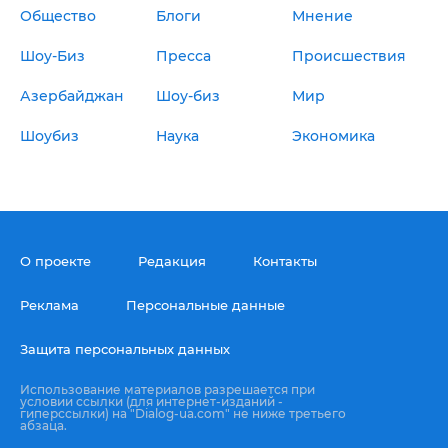
Общество
Блоги
Мнение
Шоу-Биз
Пресса
Происшествия
Азербайджан
Шоу-биз
Мир
Шоубиз
Наука
Экономика
О проекте
Редакция
Контакты
Реклама
Персональные данные
Защита персональных данных
Использование материалов разрешается при
условии ссылки (для интернет-изданий -
гиперссылки) на "Dialog-ua.com" не ниже третьего
абзаца.