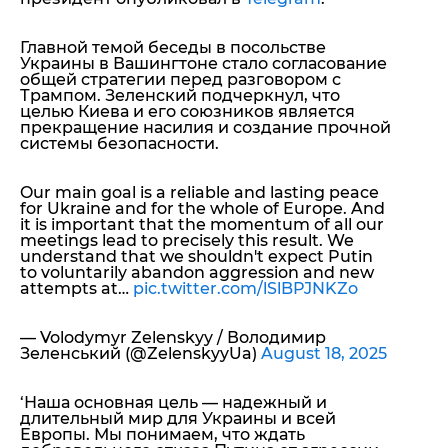
Главной темой беседы в посольстве
Украины в Вашингтоне стало согласование
общей стратегии перед разговором с
Трампом. Зеленский подчеркнул, что
целью Киева и его союзников является
прекращение насилия и создание прочной
системы безопасности.
Our main goal is a reliable and lasting peace
for Ukraine and for the whole of Europe. And
it is important that the momentum of all our
meetings lead to precisely this result. We
understand that we shouldn't expect Putin
to voluntarily abandon aggression and new
attempts at…
pic.twitter.com/lSlBPJNKZo
— Volodymyr Zelenskyy / Володимир
Зеленський (@ZelenskyyUa)
August 18, 2025
‘
Наша основная цель — надежный и
длительный мир для Украины и всей
Европы. Мы понимаем, что ждать