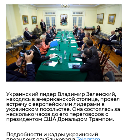
"ДНР"
Помощь проекту
"ЛНР"
Стиль Диалога
Оккупация Крыма
Шоу-биз
Новости Крыма
Культура
Донбасс
Общество
Армия Украины
Пресс-релизы
Авторское
Пресс-релизы
Мнение
Блоги
ИноСМИ
Украинский лидер Владимир Зеленский,
находясь в американской столице, провел
встречу с европейскими лидерами в
украинском посольстве. Она состоялась за
несколько часов до его переговоров с
президентом США Дональдом Трампом.
Подробности и кадры украинский
президент опубликовал в
Telegram
.