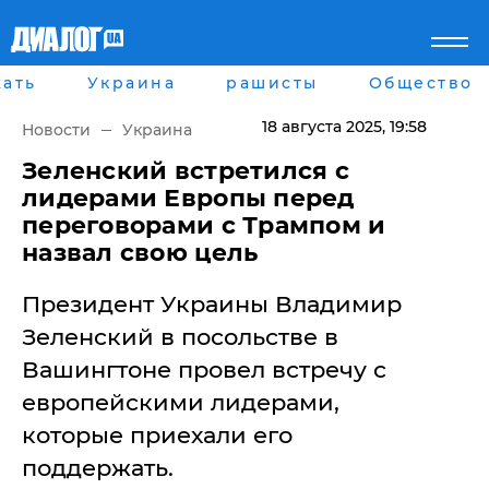
ать
Украина
рашисты
Общество
Главная
Города
Все новости
Донецк
18 августа 2025
, 19:58
Новости
Украина
рассея
Луганск
Мир
Киев
​Зеленский встретился с
Беларусь
Харьков
лидерами Европы перед
Военное обозрение
Днепр
переговорами с Трампом и
Наука и Техника
Львов
назвал свою цель
Экономика
Одесса
Мнение
Президент Украины Владимир
Блоги
Пресса
Зеленский в посольстве в
Шоу-биз
Вашингтоне провел встречу с
Здоровье
Украина
европейскими лидерами,
Спорт
которые приехали его
Культура
Война на Донбассе и в
Лайф стайл
поддержать.
Крыму
Здоровье