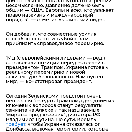
добровольного отказа Путина от агрессии
бессмысленно. Давление должно быть
общим — США, Европы и всех, кто уважает
право на жизнь и международный
порядок
‘, — отметил украинский лидер.
Он добавил, что совместные усилия
способны остановить убийства и
приблизить справедливое перемирие.
‘
Мы (с европейскими лидерами — ред.)
согласовали позиции перед встречей с
президентом Трампом. Украина готова к
реальному перемирию и новой
архитектуре безопасности. Нам нужен
мир
‘, — констатировал президент.
Сегодня Зеленскому предстоит очень
непростая беседа с Трампом, где одним из
ключевых вопросов станут результаты
саммита на Аляске и так называемые
‘мирные предложения’ диктатора РФ
Владимира Путина. По сути, Кремль
требует
, чтобы Украина отказалась от
Донбасса, включая территории, которые