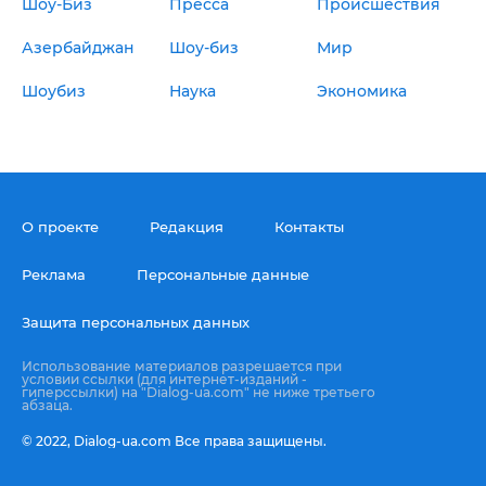
Шоу-Биз
Пресса
Происшествия
Азербайджан
Шоу-биз
Мир
Шоубиз
Наука
Экономика
О проекте
Редакция
Контакты
Реклама
Персональные данные
Защита персональных данных
Использование материалов разрешается при
условии ссылки (для интернет-изданий -
гиперссылки) на "Dialog-ua.com" не ниже третьего
абзаца.
© 2022,
Dialog-ua.сom
Все права защищены.