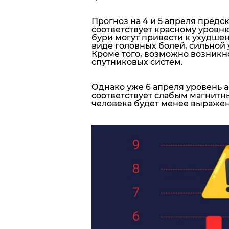
Прогноз на
4 и 5 апреля
предск
соответствует
красному уровн
бури могут привести к
ухудшен
виде головных болей, сильной 
Кроме того, возможно возникно
спутниковых систем.
Однако уже
6 апреля
уровень а
соответствует слабым магнитн
человека будет менее выраже