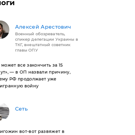
логи
Алексей Арестович
Военный обозреватель,
спикер делегации Украины в
ТКГ, внештатный советник
главы ОПУ
н может все закончить за 15
ут», — в ОП назвали причину,
ему РФ продолжает уже
игранную войну
Сеть
ригожин вот-вот развяжет в