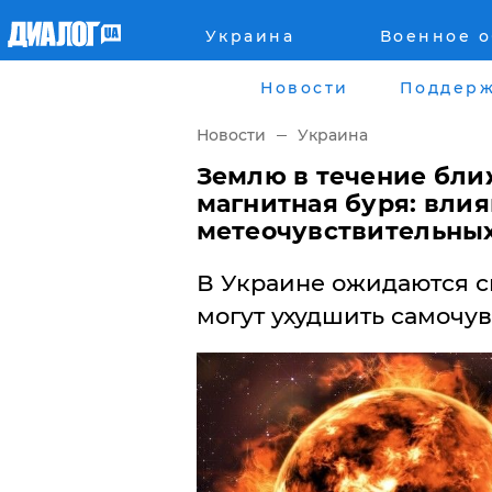
Украина
Военное 
Главная
Города
Новости
Поддерж
Все новости
Донецк
Новости
Украина
рассея
Луганск
Землю в течение бли
магнитная буря: влия
Мир
Киев
метеочувствительны
Беларусь
Харьков
В Украине ожидаются с
могут ухудшить самочу
Военное обозрение
Днепр
Наука и Техника
Львов
Экономика
Одесса
Мнение