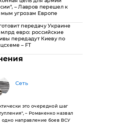
конная цель для армии
сии", – Лавров перешел к
ямым угрозам Европе
готовит передачу Украине
 млрд евро: российские
ивы передадут Киеву по
цсхеме – FT
нения
Сеть
актически это очередной шаг
тупления", – Романенко назвал
 одно направление боев ВСУ