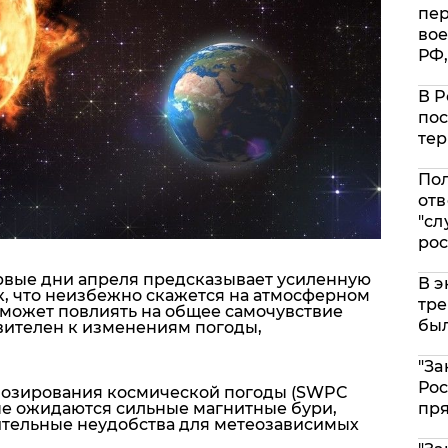
пе
вое
РФ,
В Р
пос
тер
Пол
отв
"сл
рос
рвые дни
апреля
предсказывает
усиленную
В э
к
, что неизбежно скажется на атмосферном
тре
, может повлиять на общее самочувствие
был
твителен к изменениям погоды,
"За
Рос
озирования космической погоды (SWPC
ине ожидаются сильные магнитные бури,
пр
ительные неудобства для метеозависимых