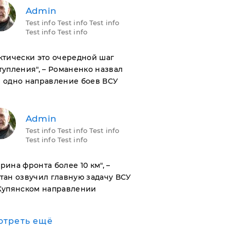
Admin
Test info Test info Test info
Test info Test info
актически это очередной шаг
тупления", – Романенко назвал
 одно направление боев ВСУ
Admin
Test info Test info Test info
Test info Test info
ирина фронта более 10 км", –
тан озвучил главную задачу ВСУ
Купянском направлении
отреть ещё