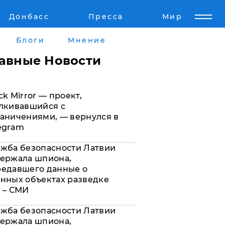
Донбасс
Пресса
Мир
Пресс-релизы
Авторское
Блоги
Мнение
Пресс-релизы
Мнение
лавные Новости
кту
Блоги
ck Mirror — проект,
а
ИноСМИ
лкивавшийся с
аничениями, — вернулся в
egram
жба безопасности Латвии
ержала шпиона,
редавшего данные о
нных объектах разведке
 – СМИ
жба безопасности Латвии
ержала шпиона,