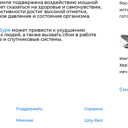
Земля подвержена воздействию мощной
Рос
жет сказаться на здоровье и самочувствии,
ист
активности достиг высокой отметки,
ое давление и состояние организма.
гот
буря
может привести к ухудшению
 людей, а также вызвать сбои в работе
е и спутниковые системы.
Имп
Хер
неч
См
Поддержать
Украина
Мнение
Шоу-Биз