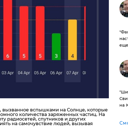
​"Ф
нас
еще
​"Ш
Сви
на 
, вызванное вспышками на Солнце, которые
омного количества заряженных частиц. На
ту радиосетей, спутников и других
См
лиять на самочувствие людей, вызывая