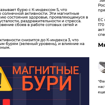
"За
Рос
азывает бурю с
К-индексом 5
, что
пр
ю
солнечной активности. Эти магнитные
ию состояния здоровья
, проявляющемуся в
ЕС 
усталости, раздражительности и стресса.
вение сбоев в работе сотовых сетей и
170
акт
спе
ктивности снизится до
К-индекса 3
, что
ым бурям (
зеленый уровень
), и влияние на
М
нным.
​"Ф
нас
еще