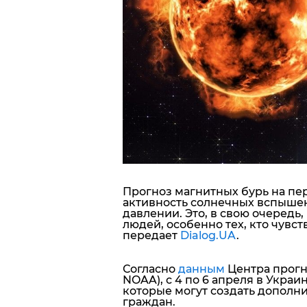
Блоги
Пресса
Шоу-биз
Здоровье
Украина
Прогноз
магнитных бурь
на пе
Спорт
активность солнечных вспыше
давлении. Это, в свою очередь
людей, особенно тех, кто чувс
Культура
передает
Dialog.UA
.
Согласно
данным
Центра прогн
NOAA), с 4 по 6 апреля в Укра
которые могут создать дополн
граждан.