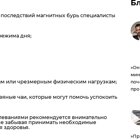
Б
последствий магнитных бурь специалисты
режима дня;
​»О
мин
сам или чрезмерным физическим нагрузкам;
поч
про
вяные чаи, которые могут помочь успокоить
леваниями рекомендуется внимательно
 не забывая принимать необходимые
 здоровья.
​»П