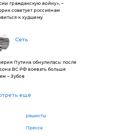
сии гражданскую войну», –
орик советует россиянам
овиться к худшему
Сеть
ерия Путина обнулилась: после
сона ВС РФ воевать больше
ем – Зубов
отреть ещё
рашисты
Пресса