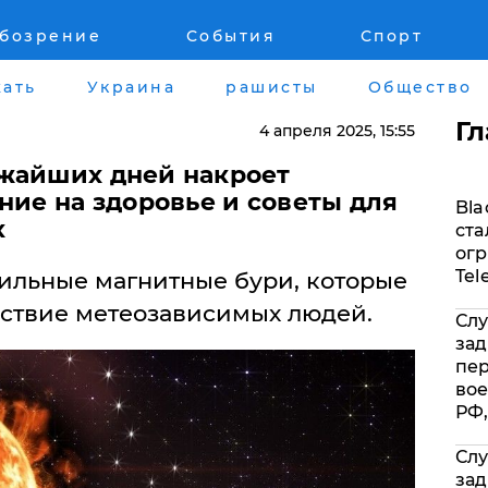
обозрение
События
Спорт
Война на Донбассе и в Крыму
Лайф стайл
ать
Украина
рашисты
Общество
"ДНР"
Здоровье
Г
4 апреля 2025
, 15:55
"ЛНР"
Помощь прое
жайших дней накроет
ние на здоровье и советы для
Bla
Оккупация Крыма
Стиль Диалог
х
ста
огр
Новости Крыма
Шоу-биз
Tel
ильные магнитные бури, которые
вствие метеозависимых людей.
Слу
Донбасс
Культура
зад
пе
Армия Украины
Общество
вое
РФ,
Слу
зад