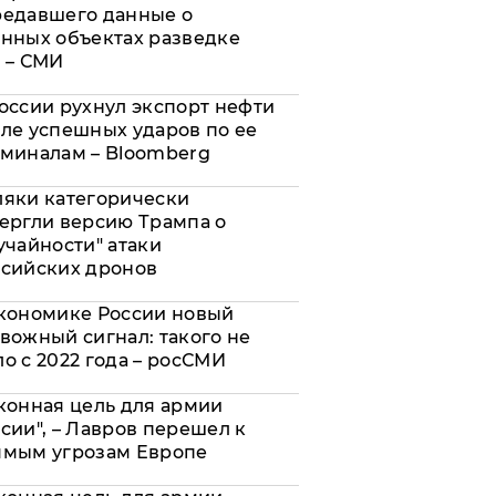
редавшего данные о
нных объектах разведке
 – СМИ
оссии рухнул экспорт нефти
ле успешных ударов по ее
миналам – Bloomberg
яки категорически
ергли версию Трампа о
учайности" атаки
сийских дронов
кономике России новый
вожный сигнал: такого не
о с 2022 года – росСМИ
конная цель для армии
сии", – Лавров перешел к
ямым угрозам Европе