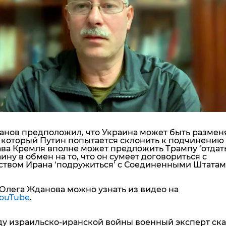
"ДНР"
Помощь проекту
"ЛНР"
Стиль Диалога
Оккупация Крыма
Шоу-биз
Новости Крыма
Культура
Донбасс
Общество
Армия Украины
Пресс-релизы
Авторское
Пресс-релизы
Мнение
Блоги
ИноСМИ
анов предположил, что Украина может быть размен
, который Путин попытается склонить к подчинению
ва Кремля вполне может предложить Трампу ‘отдать
ину в обмен на то, что он сумеет договориться с
ством Ирана ‘подружиться’ с Соединенными Штатам
Олега Жданова можно узнать из видео на
ouTube
.
ду израильско-иранской войны военный эксперт ска