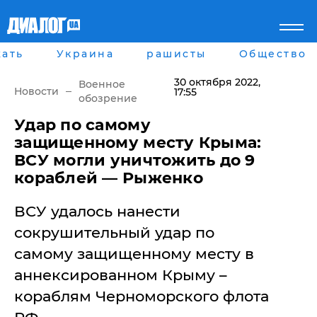
ать
Украина
рашисты
Общество
Главная
Города
Все новости
Донецк
30 октября 2022
,
Военное
рассея
Луганск
Новости
17:55
обозрение
Мир
Киев
Беларусь
Харьков
Удар по самому
Военное обозрение
Днепр
защищенному месту Крыма:
Наука и Техника
Львов
ВСУ могли уничтожить до 9
Экономика
Одесса
кораблей — Рыженко
Мнение
Блоги
ВСУ удалось нанести
Пресса
Шоу-биз
сокрушительный удар по
Здоровье
самому защищенному месту в
Украина
Спорт
аннексированном Крыму –
Культура
кораблям Черноморского флота
Война на Донбассе и в
Лайф стайл
Крыму
Здоровье