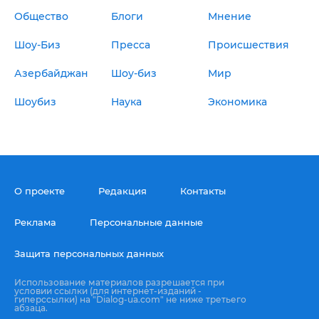
Общество
Блоги
Мнение
Шоу-Биз
Пресса
Происшествия
Азербайджан
Шоу-биз
Мир
Шоубиз
Наука
Экономика
О проекте
Редакция
Контакты
Реклама
Персональные данные
Защита персональных данных
Использование материалов разрешается при
условии ссылки (для интернет-изданий -
гиперссылки) на "Dialog-ua.com" не ниже третьего
абзаца.