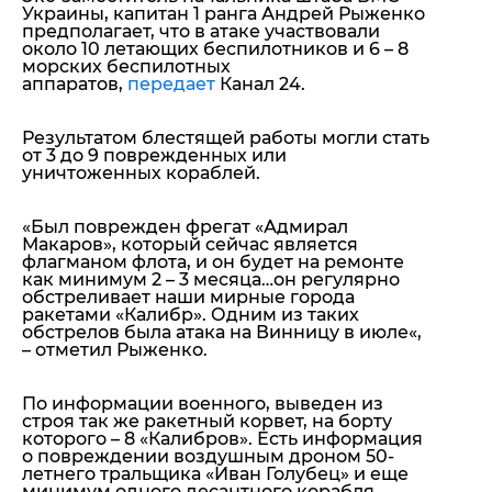
Украины, капитан 1 ранга Андрей Рыженко
предполагает, что в атаке участвовали
около 10 летающих беспилотников и 6 – 8
морских беспилотных
аппаратов,
передает
Канал 24.
Результатом блестящей работы могли стать
от 3 до 9 поврежденных или
уничтоженных кораблей.
«
Был поврежден фрегат «Адмирал
Макаров», который сейчас является
флагманом флота, и он будет на ремонте
как минимум 2 – 3 месяца…он регулярно
обстреливает наши мирные города
ракетами «Калибр». Одним из таких
обстрелов была атака на Винницу в июле
«,
– отметил Рыженко.
По информации военного, выведен из
строя так же ракетный корвет, на борту
которого – 8 «Калибров». Есть информация
о повреждении воздушным дроном 50-
летнего тральщика «Иван Голубец» и еще
минимум одного десантного корабля.