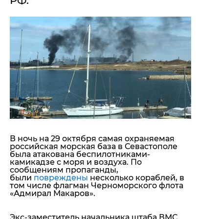
РФ.
"ДНР"
Помощь проекту
"ЛНР"
Стиль Диалога
Оккупация Крыма
Шоу-биз
Новости Крыма
Культура
Донбасс
Общество
Армия Украины
Пресс-релизы
Авторское
Пресс-релизы
Мнение
Блоги
ИноСМИ
В ночь на 29 октября самая охраняемая
российская морская база в Севастополе
была атакована беспилотниками-
камикадзе с моря и воздуха. По
сообщениям пропаганды,
были
повреждены
несколько кораблей, в
том числе флагман Черноморского флота
«Адмирал Макаров».
Экс-заместитель начальника штаба ВМС