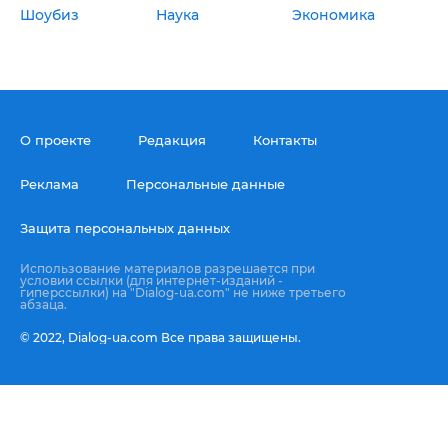
Шоубиз
Наука
Экономика
О проекте
Редакция
Контакты
Реклама
Персональные данные
Защита персональных данных
Использование материалов разрешается при
условии ссылки (для интернет-изданий -
гиперссылки) на "Dialog-ua.com" не ниже третьего
абзаца.
© 2022,
Dialog-ua.сom
Все права защищены.