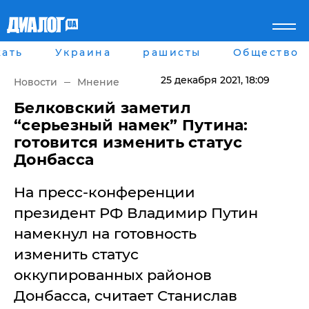
ать
Украина
рашисты
Общество
Главная
Города
Все новости
Донецк
25 декабря 2021
, 18:09
Новости
Мнение
рассея
Луганск
Мир
Киев
​Белковский заметил
Беларусь
Харьков
“серьезный намек” Путина:
Военное обозрение
Днепр
готовится изменить статус
Наука и Техника
Львов
Донбасса
Экономика
Одесса
Мнение
На пресс-конференции
Блоги
Пресса
президент РФ Владимир Путин
Шоу-биз
намекнул на готовность
Здоровье
Украина
изменить статус
Спорт
оккупированных районов
Культура
Война на Донбассе и в
Лайф стайл
Донбасса, считает Станислав
Крыму
Здоровье