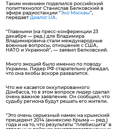
Таким мнением поделился российский
политтехнолог Станислав Белковский в
эфире радиостанции “
Эхо Москвы
”,
передает
Диалог.UA
.
“
Главными (на пресс-конференции 23
декабря — ред.) для Владимира
Владимировича стали международные
военные вопросы, отношения с США,
НАТО и Украиной
”, — заявил Белковский.
Много эмоций было именно по поводу
Украины. Лидер РФ старательно убеждал,
что она якобы вскоре развалится.
Что же касается оккупированного
Донбасса, то в этом вопросе лидер сделал
очень важное заявление. Он сообщил, что
судьбу региона будут решать его жители.
“
Это очень серьезный намек на крымский
прецедент 2014 (аннексию Крыма — ред.)
года и на то, что результаты “плебисцита” в