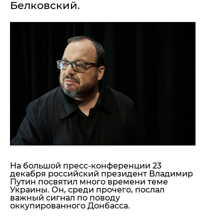
Белковский.
"ДНР"
Помощь проекту
"ЛНР"
Стиль Диалога
Оккупация Крыма
Шоу-биз
Новости Крыма
Культура
Донбасс
Общество
Армия Украины
Пресс-релизы
Авторское
Пресс-релизы
Мнение
Блоги
ИноСМИ
На большой пресс-конференции 23
декабря российский президент Владимир
Путин посвятил много времени теме
Украины. Он, среди прочего, послал
важный сигнал по поводу
оккупированного Донбасса.