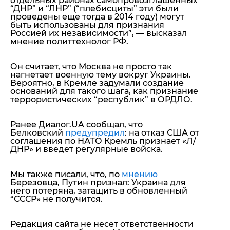
отдельных районах самопровозглашенных
“ДНР” и “ЛНР” (“плебисциты” эти были
проведены еще тогда в 2014 году) могут
быть использованы для признания
Россией их независимости
”, — высказал
мнение политтехнолог РФ.
Он считает, что Москва не просто так
нагнетает военную тему вокруг Украины.
Вероятно, в Кремле задумали создание
оснований для такого шага, как признание
террористических “республик” в ОРДЛО.
Ранее Диалог.UA сообщал, что
Белковский
предупредил
: на отказ США от
соглашения по НАТО Кремль признает «Л/
ДНР» и введет регулярные войска.
Мы также писали, что, по
мнению
Березовца, Путин признал: Украина для
него потеряна, затащить в обновленный
“СССР» не получится.
Редакция сайта не несет ответственности