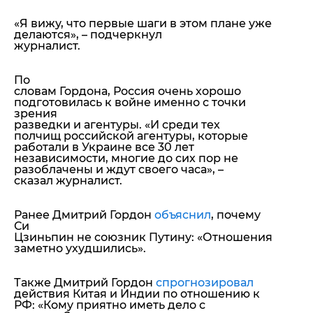
«Я вижу, что первые шаги в этом плане уже
делаются»,
– подчеркнул
журналист.
По
словам Гордона, Россия очень хорошо
подготовилась к войне именно с точки
зрения
разведки и агентуры.
«И среди тех
полчищ российской агентуры, которые
работали в Украине все 30 лет
независимости, многие до сих пор не
разоблачены и ждут своего часа»,
–
сказал журналист.
Ранее Дмитрий Гордон
объяснил
, почему
Си
Цзиньпин не союзник Путину: «Отношения
заметно ухудшились».
Также Дмитрий Гордон
спрогнозировал
действия Китая и Индии по отношению к
РФ: «Кому приятно иметь дело с