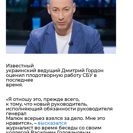
"ДНР"
Помощь проекту
"ЛНР"
Стиль Диалога
Оккупация Крыма
Шоу-биз
Новости Крыма
Культура
Донбасс
Общество
Армия Украины
Пресс-релизы
Авторское
Пресс-релизы
Мнение
Блоги
ИноСМИ
Известный
украинский ведущий Дмитрий Гордон
оценил плодотворную работу СБУ в
последнее
время.
«Я отношу это, прежде всего,
к тому, что новый руководитель,
исполняющий обязанности руководителя
генерал
Малюк всерьез взялся за дело. Мне это
нравится»,
–
высказался
журналист во время беседы со своим
коллегой Василием Головановым.