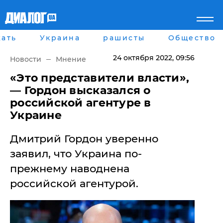
ать
Украина
рашисты
Общество
Главная
Города
Все новости
Донецк
24 октября 2022
, 09:56
Новости
Мнение
рассея
Луганск
Мир
Киев
«Это представители власти»,
Беларусь
Харьков
— Гордон высказался о
Военное обозрение
Днепр
российской агентуре в
Наука и Техника
Львов
Украине
Экономика
Одесса
Мнение
Дмитрий Гордон уверенно
Блоги
Пресса
заявил, что Украина по-
Шоу-биз
прежнему наводнена
Здоровье
Украина
российской агентурой.
Спорт
Культура
Война на Донбассе и в
Лайф стайл
Крыму
Здоровье