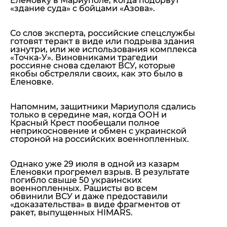
Еленовку в Мариуполе, когда подорвут
«здание суда» с бойцами «Азова».
Со слов эксперта, российские спецслужбы
готовят теракт в виде или подрыва здания
изнутри, или же использования комплекса
«Точка-У». Виновниками трагедии
россияне снова сделают ВСУ, которые
якобы обстреляли своих, как это было в
Еленовке.
Напомним,
защитники Мариуполя сдались
только в середине мая, когда ООН и
Красный Крест пообещали полное
неприкосновение и обмен с украинской
стороной на российских военнопленных.
Однако уже 29 июля в одной из казарм
Еленовки прогремел взрыв. В результате
погибло свыше 50 украинских
военнопленных. Рашисты во всем
обвинили ВСУ и даже предоставили
«доказательства» в виде фрагментов от
ракет, выпущенных HIMARS.