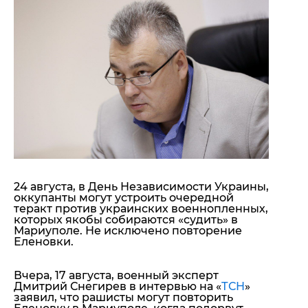
"ДНР"
Помощь проекту
"ЛНР"
Стиль Диалога
Оккупация Крыма
Шоу-биз
Новости Крыма
Культура
Донбасс
Общество
Армия Украины
Пресс-релизы
Авторское
Пресс-релизы
Мнение
Блоги
ИноСМИ
24 августа, в День Независимости Украины,
оккупанты могут устроить очередной
теракт против украинских военнопленных,
которых якобы собираются «судить» в
Мариуполе. Не исключено повторение
Еленовки.
Вчера, 17 августа, военный эксперт
Дмитрий Снегирев в интервью на «
ТСН
»
заявил, что рашисты могут повторить