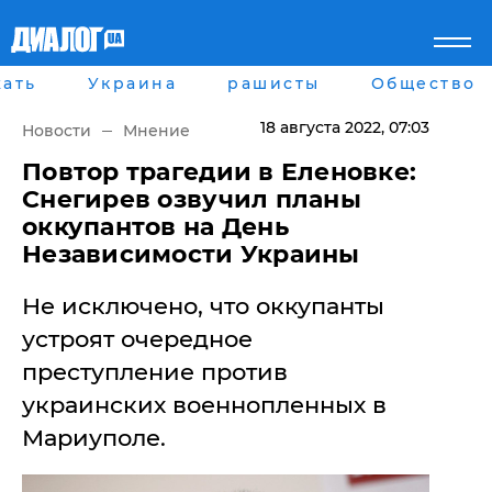
ать
Украина
рашисты
Общество
Главная
Города
Все новости
Донецк
18 августа 2022
, 07:03
Новости
Мнение
рассея
Луганск
Мир
Киев
​Повтор трагедии в Еленовке:
Беларусь
Харьков
Снегирев озвучил планы
Военное обозрение
Днепр
оккупантов на День
Наука и Техника
Львов
Независимости Украины
Экономика
Одесса
Мнение
Не исключено, что оккупанты
Блоги
Пресса
устроят очередное
Шоу-биз
преступление против
Здоровье
Украина
украинских военнопленных в
Спорт
Мариуполе.
Культура
Война на Донбассе и в
Лайф стайл
Крыму
Здоровье