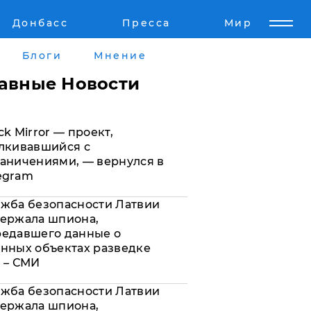
Донбасс
Пресса
Мир
Пресс-релизы
Авторское
Блоги
Мнение
Пресс-релизы
Мнение
лавные Новости
кту
Блоги
ck Mirror — проект,
а
ИноСМИ
лкивавшийся с
аничениями, — вернулся в
egram
жба безопасности Латвии
ержала шпиона,
редавшего данные о
нных объектах разведке
 – СМИ
жба безопасности Латвии
ержала шпиона,