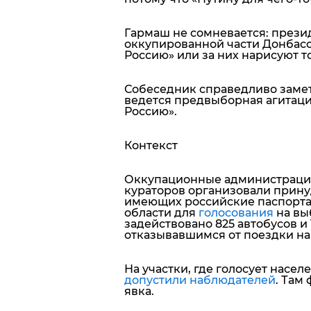
Гармаш не сомневается: прези
оккупированной части Донбасс
Россию» или за них нарисуют т
Собеседник справедливо замет
ведется предвыборная агитаци
Россию».
Контекст
Оккупационные администрации
кураторов организовали прину
имеющих российские паспорта,
области для
голосования
на вы
задействовано 825 автобусов и
отказывавшимся от поездки на
На участки, где голосует насе
допустили наблюдателей
. Там
явка.