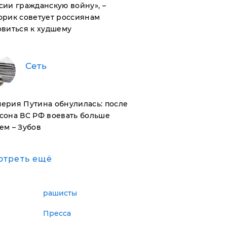
сии гражданскую войну», –
орик советует россиянам
овиться к худшему
Сеть
ерия Путина обнулилась: после
сона ВС РФ воевать больше
ем – Зубов
отреть ещё
рашисты
Пресса