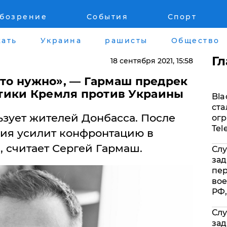
обозрение
События
Спорт
Война на Донбассе и в Крыму
Лайф стайл
ать
Украина
рашисты
Общество
"ДНР"
Здоровье
Г
18 сентября 2021
, 15:58
"ЛНР"
Помощь прое
это нужно», — Гармаш предрек
тики Кремля против Украины
Bla
Оккупация Крыма
Стиль Диалог
ста
зует жителей Донбасса. После
огр
Новости Крыма
Шоу-биз
Tel
сия усилит конфронтацию в
 считает Сергей Гармаш.
Слу
Донбасс
Культура
зад
пе
Армия Украины
Общество
вое
РФ,
Слу
зад