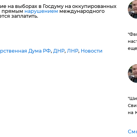
ние на выборах в Госдуму на оккупированных
я прямым
нарушением
международного
ется заплатить.
​"Ф
нас
еще
арственная Дума РФ
,
ДНР
,
ЛНР
,
Новости
​"Ш
Сви
на 
См