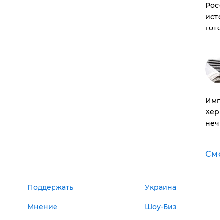
Рос
ист
гот
Имп
Хер
неч
См
Поддержать
Украина
Мнение
Шоу-Биз