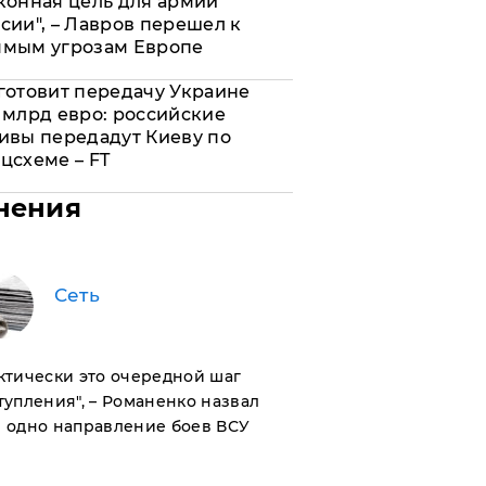
конная цель для армии
сии", – Лавров перешел к
ямым угрозам Европе
готовит передачу Украине
 млрд евро: российские
ивы передадут Киеву по
цсхеме – FT
нения
Сеть
актически это очередной шаг
тупления", – Романенко назвал
 одно направление боев ВСУ