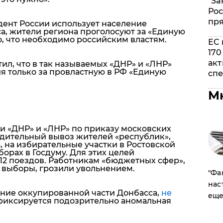
"За
Рос
пр
дент России использует население
а, жители региона проголосуют за «Единую
о, что необходимо российским властям.
ЕС 
170
акт
ил, что в так называемых «ДНР» и «ЛНР»
я только за провластную в РФ «Единую
спе
М
 «ДНР» и «ЛНР» по приказу московских
дительный вывоз жителей «республик»,
 на избирательные участки в Ростовской
борах в Госдуму. Для этих целей
 12 поездов. Работникам «бюджетных сфер»,
 выборы, грозили увольнением.
​"Ф
нас
ление оккупированной части Донбасса,
не
еще
 фиксируется подозрительно аномальная