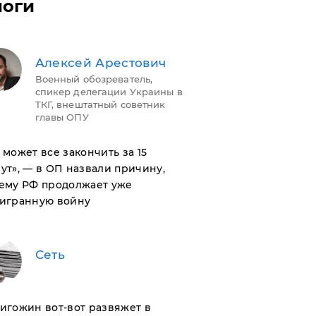
логи
Алексей Арестович
Военный обозреватель,
спикер делегации Украины в
ТКГ, внештатный советник
главы ОПУ
н может все закончить за 15
ут», — в ОП назвали причину,
ему РФ продолжает уже
игранную войну
Сеть
ригожин вот-вот развяжет в