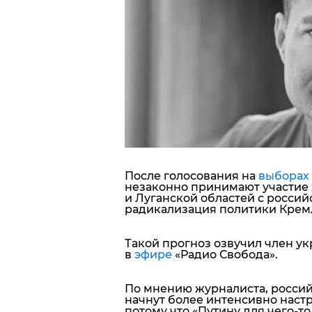
Блоги
Пресса
Шоу-биз
Здоровье
Украина
После голосования на
выборах
незаконно принимают участие
и Луганской областей с росси
Спорт
радикализация политики Крем
Культура
Такой прогноз озвучил член у
в
эфире
«Радио Свобода».
По мнению журналиста, росси
начнут более интенсивно наст
потому что
«Путину для чего-то