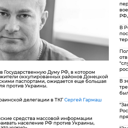
пе
вое
РФ,
В Р
пос
тер
Пол
отв
"сл
рос
в Государственную Думу РФ, в котором
 жители оккупированных районов Донецкой
В э
йскими паспортами, ожидается еще большая
ля против Украины.
тре
был
краинской делегации в ТКГ
Сергей Гармаш
"За
Рос
пр
йские средства массовой информации
раивать население РФ против Украины,
 это нужно»
.