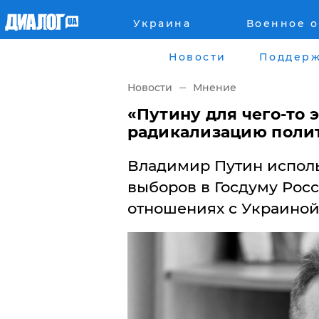
Украина
Военное 
Главная
Города
Новости
Поддерж
Все новости
Донецк
Новости
Мнение
рассея
Луганск
«Путину для чего-то 
радикализацию поли
Мир
Киев
Владимир Путин исполь
Беларусь
Харьков
выборов в Госдуму Рос
отношениях с Украиной,
Военное обозрение
Днепр
Наука и Техника
Львов
Экономика
Одесса
Мнение