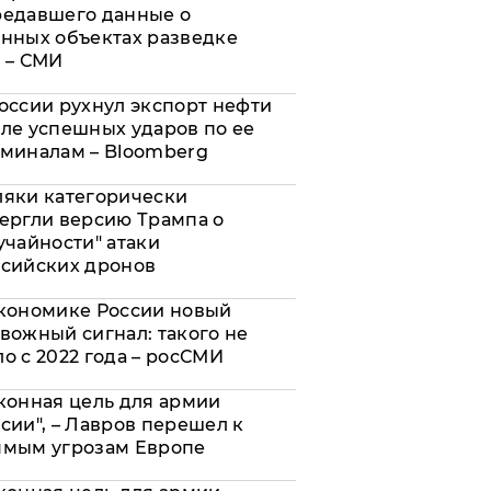
редавшего данные о
нных объектах разведке
 – СМИ
оссии рухнул экспорт нефти
ле успешных ударов по ее
миналам – Bloomberg
яки категорически
ергли версию Трампа о
учайности" атаки
сийских дронов
кономике России новый
вожный сигнал: такого не
о с 2022 года – росСМИ
конная цель для армии
сии", – Лавров перешел к
ямым угрозам Европе