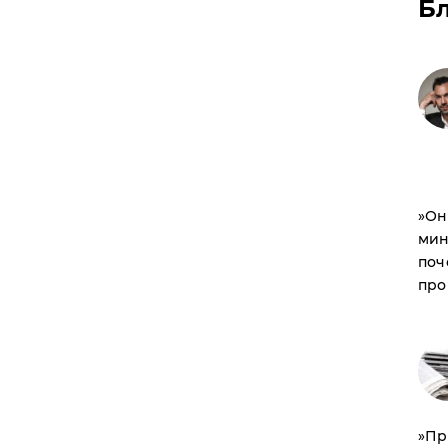
Б
​»О
мин
поч
про
​»П