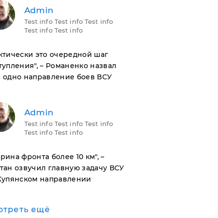
Admin
Test info Test info Test info
Test info Test info
актически это очередной шаг
тупления", – Романенко назвал
 одно направление боев ВСУ
Admin
Test info Test info Test info
Test info Test info
ирина фронта более 10 км", –
тан озвучил главную задачу ВСУ
Купянском направлении
отреть ещё