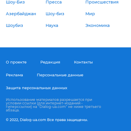
Шоу-Биз
Пресса
Происшествия
Азербайджан
Шоу-биз
Мир
Шоубиз
Наука
Экономика
О проекте
Редакция
Контакты
Реклама
Персональные данные
Защита персональных данных
Использование материалов разрешается при
условии ссылки (для интернет-изданий -
гиперссылки) на "Dialog-ua.com" не ниже третьего
абзаца.
© 2022,
Dialog-ua.сom
Все права защищены.