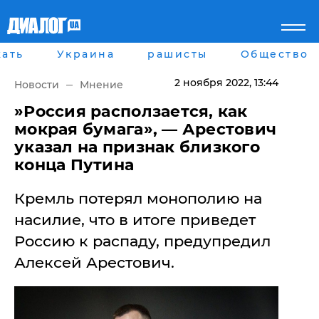
ать
Украина
рашисты
Общество
Главная
Города
Все новости
Донецк
2 ноября 2022
, 13:44
Новости
Мнение
рассея
Луганск
Мир
Киев
​»Россия расползается, как
Беларусь
Харьков
мокрая бумага», — Арестович
Военное обозрение
Днепр
указал на признак близкого
Наука и Техника
Львов
конца Путина
Экономика
Одесса
Мнение
Кремль потерял монополию на
Блоги
Пресса
насилие, что в итоге приведет
Шоу-биз
Россию к распаду, предупредил
Здоровье
Украина
Алексей Арестович.
Спорт
Культура
Война на Донбассе и в
Лайф стайл
Крыму
Здоровье