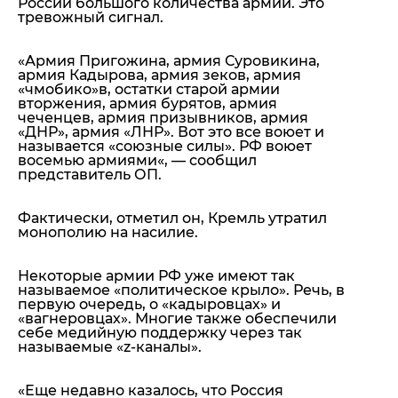
России большого количества армий. Это
тревожный сигнал.
«
Армия Пригожина, армия Суровикина,
армия Кадырова, армия зеков, армия
«чмобико»в, остатки старой армии
вторжения, армия бурятов, армия
чеченцев, армия призывников, армия
«ДНР», армия «ЛНР». Вот это все воюет и
называется «союзные силы». РФ воюет
восемью армиями
«, — сообщил
представитель ОП.
Фактически, отметил он, Кремль утратил
монополию на насилие.
Некоторые армии РФ уже имеют так
называемое «политическое крыло». Речь, в
первую очередь, о «кадыровцах» и
«вагнеровцах». Многие также обеспечили
себе медийную поддержку через так
называемые «z-каналы».
«
Еще недавно казалось, что Россия