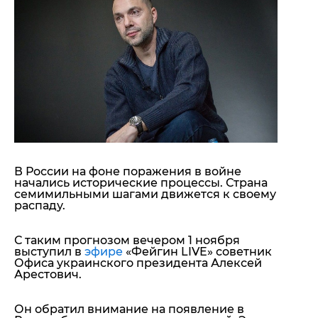
"ДНР"
Помощь проекту
"ЛНР"
Стиль Диалога
Оккупация Крыма
Шоу-биз
Новости Крыма
Культура
Донбасс
Общество
Армия Украины
Пресс-релизы
Авторское
Пресс-релизы
Мнение
Блоги
ИноСМИ
В России на фоне поражения в войне
начались исторические процессы. Страна
семимильными шагами движется к своему
распаду.
С таким прогнозом вечером 1 ноября
выступил в
эфире
«Фейгин LIVE» советник
Офиса украинского президента Алексей
Арестович.
Он обратил внимание на появление в