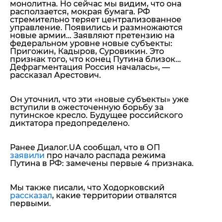
монолитна. Но сейчас мы видим, что она
расползается, мокрая бумага. РФ
стремительно теряет централизованное
управление. Появились и размножаются
новые армии… Заявляют претензию на
федеральном уровне новые субъекты:
Пригожин, Кадыров, Суровикин. Это
признак того, что конец Путина близок…
Дефрагментация Россия началась
«, —
рассказал Арестович.
Он уточнил, что эти «новые субъекты» уже
вступили в ожесточенную борьбу за
путинское кресло. Будущее российского
диктатора предопределено.
Ранее Диалог.UA сообщал, что в ОП
заявили
про начало распада режима
Путина в РФ: замечены первые 4 признака.
Мы также писали, что Ходорковский
рассказал
, какие территории отвалятся
первыми.