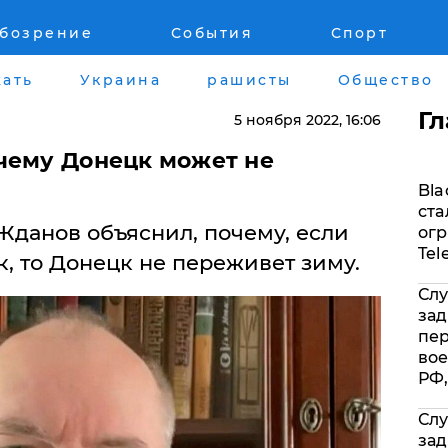
обозрение
События
Спорт
Война на Донбассе и в Крыму
Лайф стайл
ать
Украина
рашисты
Общество
"ДНР"
Здоровье
Г
5 ноября 2022
, 16:06
"ЛНР"
Помощь прое
чему Донецк может не
Bla
Оккупация Крыма
Стиль Диалог
ста
Жданов объяснил, почему, если
огр
Новости Крыма
Шоу-биз
Tel
к, то Донецк не переживет зиму.
Слу
Донбасс
Культура
зад
пе
Армия Украины
Общество
вое
РФ,
Слу
зад