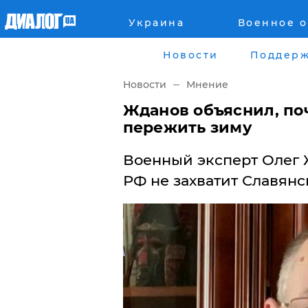
Украина
Военное 
Главная
Города
Новости
Поддерж
Все новости
Донецк
Новости
Мнение
рассея
Луганск
Жданов объяснил, по
пережить зиму
Мир
Киев
Военный эксперт Олег 
Беларусь
Харьков
РФ не захватит Славянс
Военное обозрение
Днепр
Наука и Техника
Львов
Экономика
Одесса
Мнение