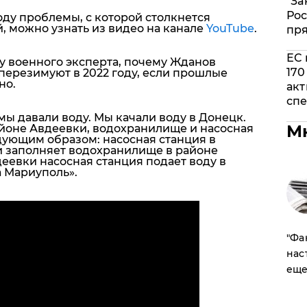
"За
Рос
ду проблемы, с которой столкнется
 можно узнать из видео на канале
YouTube
.
пр
ЕС 
у военного эксперта, почему Жданов
170
 перезимуют в 2022 году, если прошлые
но.
акт
спе
мы давали воду. Мы качали воду в Донецк.
М
айоне Авдеевки, водохранилище и насосная
дующим образом: насосная станция в
и заполняет водохранилище в районе
деевки насосная станция подает воду в
а Мариуполь»
.
​"Ф
нас
еще