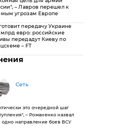
конная цель для армии
сии", – Лавров перешел к
ямым угрозам Европе
готовит передачу Украине
 млрд евро: российские
ивы передадут Киеву по
цсхеме – FT
нения
Сеть
актически это очередной шаг
тупления", – Романенко назвал
 одно направление боев ВСУ