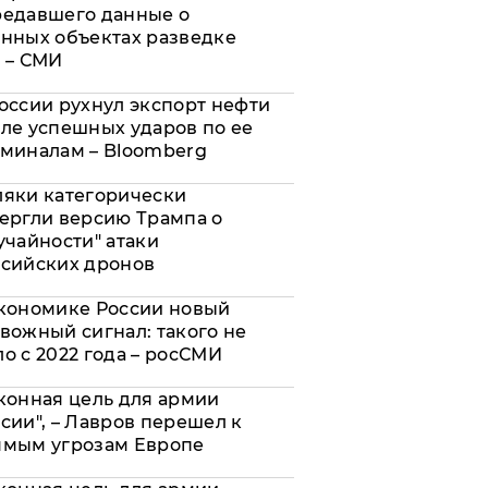
редавшего данные о
нных объектах разведке
 – СМИ
оссии рухнул экспорт нефти
ле успешных ударов по ее
миналам – Bloomberg
яки категорически
ергли версию Трампа о
учайности" атаки
сийских дронов
кономике России новый
вожный сигнал: такого не
о с 2022 года – росСМИ
конная цель для армии
сии", – Лавров перешел к
ямым угрозам Европе