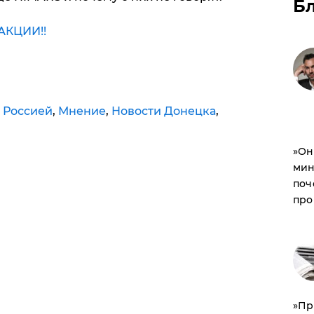
Б
КЦИИ!!
 Россией
,
Мнение
,
Новости Донецка
,
​»О
мин
поч
про
​»П