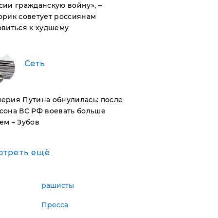
сии гражданскую войну», –
орик советует россиянам
овиться к худшему
Сеть
ерия Путина обнулилась: после
сона ВС РФ воевать больше
ем – Зубов
отреть ещё
рашисты
Пресса