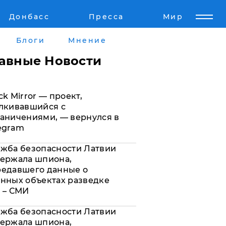
Донбасс
Пресса
Мир
Пресс-релизы
Авторское
Блоги
Мнение
Пресс-релизы
Мнение
лавные Новости
кту
Блоги
ck Mirror — проект,
а
ИноСМИ
лкивавшийся с
аничениями, — вернулся в
egram
жба безопасности Латвии
ержала шпиона,
редавшего данные о
нных объектах разведке
 – СМИ
жба безопасности Латвии
ержала шпиона,