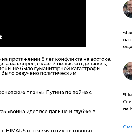
​"Ф
нас
еще
 на протяжении 8 лет конфликта на востоке,
, а на вопрос, с какой целью это делалось,
чтобы не было гуманитарной катастрофы.
я было озвучено политическим
оновские планы» Путина по войне с
​"Ш
Сви
на 
как «война идет все дальше и глубже в
См
де HIMARS и почему о них не говорят.