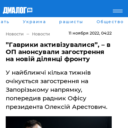
ать
Украина
рашисты
Общество
Главная
Города
Все новости
Донецк
11 ноября 2022
, 04:22
Новости
Новости
рассея
Луганск
Мир
Киев
”Гаврики активізувалися”, – в
Беларусь
Харьков
ОП анонсували загострення
Военное обозрение
Днепр
на новій ділянці фронту
Наука и Техника
Львов
Экономика
Одесса
У найближчі кілька тижнів
Мнение
Блоги
очікується загострення на
Пресса
Запорізькому напрямку,
Шоу-биз
Здоровье
попередив радник Офісу
Украина
президента Олексій Арестович.
Спорт
Культура
Война на Донбассе и в
Лайф стайл
Крыму
Здоровье