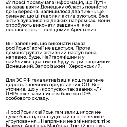
«У пресі прозвучала інформація, що Путін
наказав взяти Донецьку область повністю
до 15 вересня. Залишилося два тижні. Це
означає, що ці гаврики активізуються. Вже
активізувалися на деяких напрямках. Вони
спробують виконати завдання, яке
поставлено»,
— повідомив Арестович.
Він запевнив, що виконати наказ
російської армії не вдасться. Проте
демонструвати активний наступ вона,
напевно, буде. Найгарячішими у
найближчі два тижні будуть три напрямки:
Донецький, Запорізький і Херсонський.
Для ЗС РФ така активізація коштуватиме
дорого, запевнив представник ОП. Він
уточнив, що у «корпусах» так званих «Л/
ДНР» вже залишилося близько 10%
особового складу.
«І російських військ там залишилося не
дуже багато, хоча туди зайшло невелике
угруповання… Напрямки не змінилися: ті ж
Бахмут, Авдіївка, Мар’їнка. Третій корпус,