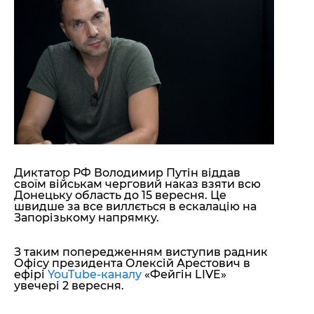
"ДНР"
Помощь проекту
"ЛНР"
Стиль Диалога
Оккупация Крыма
Шоу-биз
Новости Крыма
Культура
Донбасс
Общество
Армия Украины
Пресс-релизы
Авторское
Пресс-релизы
Мнение
Блоги
ИноСМИ
Диктатор РФ Володимир Путін віддав
своїм військам черговий наказ взяти всю
Донецьку область до 15 вересня. Це
швидше за все виллється в ескалацію на
Запорізькому напрямку.
З таким попередженням виступив радник
Офісу президента Олексій Арестович в
ефірі
YouTube-каналу
«Фейгін LIVE»
увечері 2 вересня.