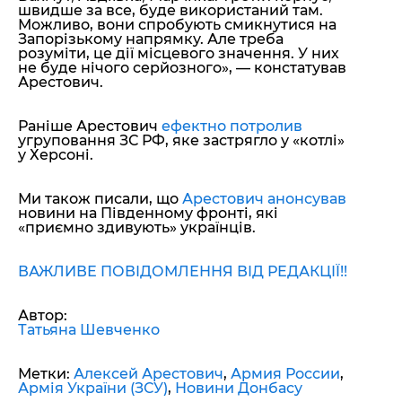
швидше за все, буде використаний там.
Можливо, вони спробують смикнутися на
Запорізькому напрямку. Але треба
розуміти, це дії місцевого значення. У них
не буде нічого серйозного»,
— констатував
Арестович.
Раніше Арестович
ефектно потролив
угруповання ЗС РФ, яке застрягло у «котлі»
у Херсоні.
Ми також писали, що
Арестович анонсував
новини на Південному фронті, які
«приємно здивують» українців.
ВАЖЛИВЕ ПОВІДОМЛЕННЯ ВІД РЕДАКЦІЇ!!
Автор:
Татьяна Шевченко
Метки:
Алексей Арестович
,
Армия России
,
Армія України (ЗСУ)
,
Новини Донбасу