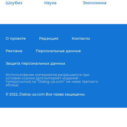
Шоубиз
Наука
Экономика
О проекте
Редакция
Контакты
Реклама
Персональные данные
Защита персональных данных
Использование материалов разрешается при
условии ссылки (для интернет-изданий -
гиперссылки) на "Dialog-ua.com" не ниже третьего
абзаца.
© 2022,
Dialog-ua.сom
Все права защищены.