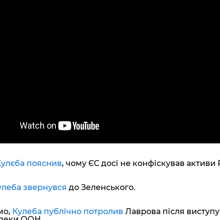
Кулєба пояснив
, чому ЄС досі не конфіскував активи 
улеба звернувся
до Зеленського.
мо,
Кулеба публічно потролив
Лаврова після виступу
зпеки ООН.