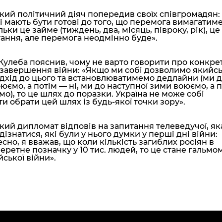
кий політичний діяч попередив своїх співгромадян:
і мають бути готові до того, що перемога вимагатим
ільки це займе (тиждень, два, місяць, півроку, рік), ц
ання, але перемога неодмінно буде».
улеба пояснив, чому не варто говорити про конкре
 завершення війни:
«Якщо ми собі дозволимо якийс
дхід до цього та встановлюватимемо дедлайни (ми 
юємо, а потім — ні, ми до наступної зими воюємо, а 
о), то це шлях до поразки. Україна не може собі
и обрати цей шлях із будь-якої точки зору».
кий дипломат відповів на запитання телеведучої, як
 дізнатися, які були у нього думки у перші дні війни:
сно, я вважав, що коли кількість загиблих росіян в
перетне позначку у 10 тис. людей, то це стане гальмо
йської війни».