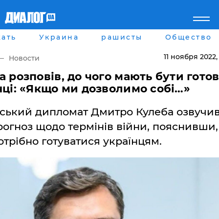
ать
Украина
рашисты
Общество
Главная
Города
Все новости
Донецк
11 ноября 2022
,
Новости
рассея
Луганск
Мир
Киев
а розповів, до чого мають бути готов
Беларусь
Харьков
нці: «Якщо ми дозволимо собі…»
Военное обозрение
Днепр
Наука и Техника
Львов
нський дипломат Дмитро Кулеба озвучи
Экономика
Одесса
Мнение
рогноз щодо термінів війни, пояснивши,
Блоги
отрібно готуватися українцям.
Пресса
Шоу-биз
Здоровье
Украина
Спорт
Культура
Война на Донбассе и в
Лайф стайл
Крыму
Здоровье