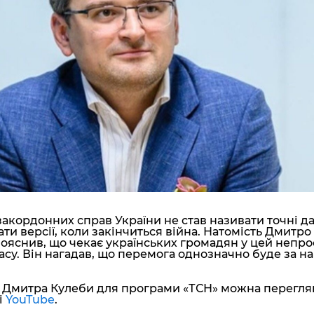
"ДНР"
Помощь проекту
"ЛНР"
Стиль Диалога
Оккупация Крыма
Шоу-биз
Новости Крыма
Культура
Донбасс
Общество
Армия Украины
Пресс-релизы
Авторское
Пресс-релизы
Мнение
Блоги
ИноСМИ
закордонних справ України не став називати точні д
ати версії, коли закінчиться війна. Натомість Дмитро
ояснив, що чекає українських громадян у цей непро
асу. Він нагадав, що перемога однозначно буде за на
ю Дмитра Кулеби для програми «ТСН» можна перегля
і
YouTube
.