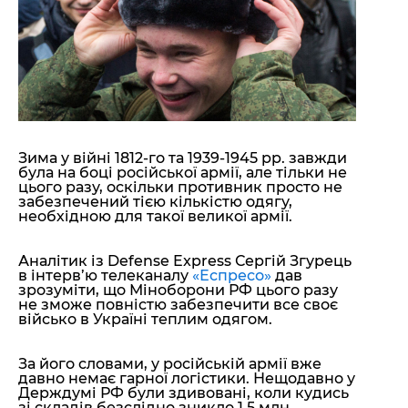
"ДНР"
Помощь проекту
"ЛНР"
Стиль Диалога
Оккупация Крыма
Шоу-биз
Новости Крыма
Культура
Донбасс
Общество
Армия Украины
Пресс-релизы
Авторское
Пресс-релизы
Мнение
Зима у війні 1812-го та 1939-1945 рр. завжди
була на боці російської армії, але тільки не
Блоги
цього разу, оскільки противник просто не
ИноСМИ
забезпечений тією кількістю одягу,
необхідною для такої великої армії.
Аналітик із Defense Express Сергій Згурець
в інтерв’ю телеканалу
«Еспресо»
дав
зрозуміти, що Міноборони РФ цього разу
не зможе повністю забезпечити все своє
військо в Україні теплим одягом.
За його словами, у російській армії вже
давно немає гарної логістики. Нещодавно у
Держдумі РФ були здивовані, коли кудись
зі складів безслідно зникло 1,5 млн