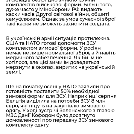
комплектів військової форми. Більш того,
дуже часто у Міноборони РФ видають
каски часів Другої світової війни, обшиті
камуфляжем. Однак за умов сучасної зброї
такі каски не зможуть захистити солдата.
В українській армії ситуація протилежна.
США та НАТО готові допомогти ЗСУ
комплектом зимової форми. У росіян
немає не лише нормальної зброї, а й навіть
медичного забезпечення. Як би їм не
хотілося, але цієї зими їм доведеться
мерзнути в окопах, виритих на українській
землі.
Ще на початку осені у НАТО заявили про
готовність поставити 50% необхідної
зимової форми для ЗСУ. Наприкінці серпня
Бельгія виділила на потреби ЗСУ 8 млн
євро, які підуть на закупівлю зимового
одягу. У ході зустрічі Зеленського з главою
МЗС Данії Кофодом було досягнуто
домовленості про передачу ЗСУ зимового
комплекту одягу.