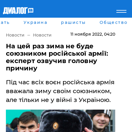
ать
Украина
рашисты
Общество
Главная
Города
Все новости
Донецк
11 ноября 2022
, 04:20
Новости
Новости
рассея
Луганск
Мир
Киев
На цей раз зима не буде
Беларусь
Харьков
союзником російської армії:
Военное обозрение
Днепр
експерт озвучив головну
Наука и Техника
Львов
причину
Экономика
Одесса
Мнение
Під час всіх воєн російська армія
Блоги
Пресса
вважала зиму своїм союзником,
Шоу-биз
але тільки не у війні з Україною.
Здоровье
Украина
Спорт
Культура
Война на Донбассе и в
Лайф стайл
Крыму
Здоровье