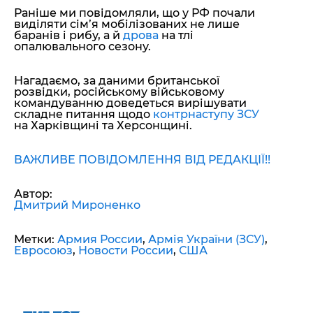
Раніше ми повідомляли, що у РФ почали
виділяти сім’я мобілізованих не лише
баранів і рибу, а й
дрова
на тлі
опалювального сезону.
Нагадаємо, за даними британської
розвідки, російському військовому
командуванню доведеться вирішувати
складне питання щодо
контрнаступу ЗСУ
на Харківщині та Херсонщині.
ВАЖЛИВЕ ПОВІДОМЛЕННЯ ВІД РЕДАКЦІЇ!!
Автор:
Дмитрий Мироненко
Метки:
Армия России
,
Армія України (ЗСУ)
,
Евросоюз
,
Новости России
,
США