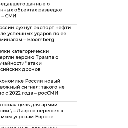
редавшего данные о
нных объектах разведке
 – СМИ
оссии рухнул экспорт нефти
ле успешных ударов по ее
миналам – Bloomberg
яки категорически
ергли версию Трампа о
учайности" атаки
сийских дронов
кономике России новый
вожный сигнал: такого не
о с 2022 года – росСМИ
конная цель для армии
сии", – Лавров перешел к
ямым угрозам Европе