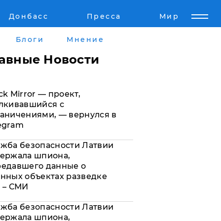
Донбасс
Пресса
Мир
Пресс-релизы
Авторское
Блоги
Мнение
Пресс-релизы
Мнение
лавные Новости
кту
Блоги
ck Mirror — проект,
а
ИноСМИ
лкивавшийся с
аничениями, — вернулся в
egram
жба безопасности Латвии
ержала шпиона,
редавшего данные о
нных объектах разведке
 – СМИ
жба безопасности Латвии
ержала шпиона,