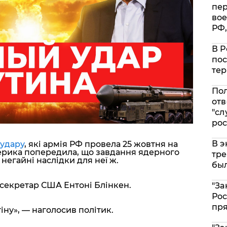
пе
вое
РФ,
В Р
пос
тер
Пол
отв
"сл
рос
В э
удару
, які армія РФ провела 25 жовтня на
мерика попередила, що завдання ядерного
тре
негайні наслідки для неї ж.
был
секретар США Ентоні Блінкен.
"За
Рос
пр
іну»
, — наголосив політик.