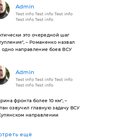
Admin
Test info Test info Test info
Test info Test info
актически это очередной шаг
тупления", – Романенко назвал
 одно направление боев ВСУ
Admin
Test info Test info Test info
Test info Test info
ирина фронта более 10 км", –
тан озвучил главную задачу ВСУ
Купянском направлении
отреть ещё