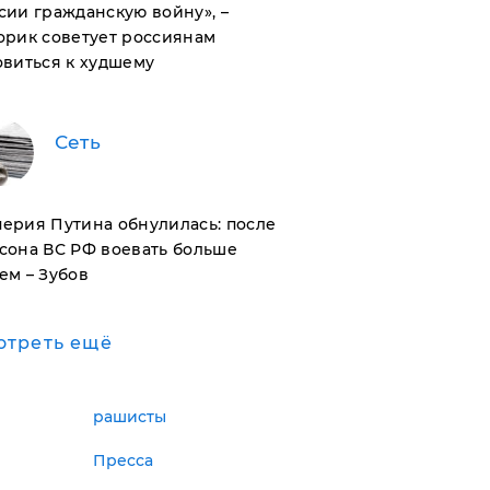
сии гражданскую войну», –
орик советует россиянам
овиться к худшему
Сеть
ерия Путина обнулилась: после
сона ВС РФ воевать больше
ем – Зубов
отреть ещё
рашисты
Пресса