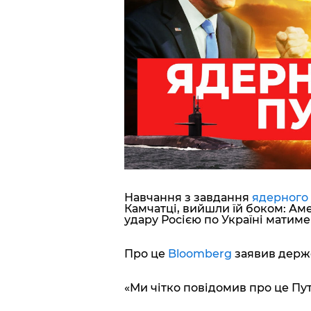
Блоги
Пресса
Шоу-биз
Здоровье
Украина
Навчання з завдання
ядерного 
Спорт
Камчатці, вийшли їй боком: А
удару Росією по Україні матиме 
Культура
Про це
Bloomberg
заявив держ
«Ми чітко повідомив про це Пут