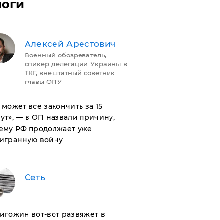
логи
Алексей Арестович
Военный обозреватель,
спикер делегации Украины в
ТКГ, внештатный советник
главы ОПУ
н может все закончить за 15
ут», — в ОП назвали причину,
ему РФ продолжает уже
игранную войну
Сеть
ригожин вот-вот развяжет в