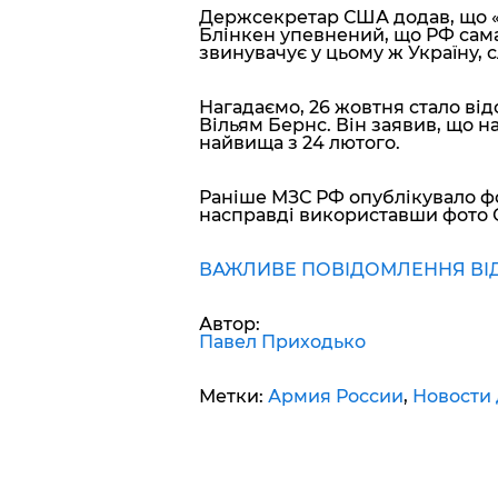
Держсекретар США додав, що «
Блінкен упевнений, що РФ сама
звинувачує у цьому ж Україну, с
Нагадаємо, 26 жовтня стало від
Вільям Бернс. Він заявив, що н
найвища з 24 лютого.
Раніше МЗС РФ опублікувало фо
насправді використавши фото Сл
ВАЖЛИВЕ ПОВІДОМЛЕННЯ ВІД 
Автор:
Павел Приходько
Метки:
Армия России
,
Новости