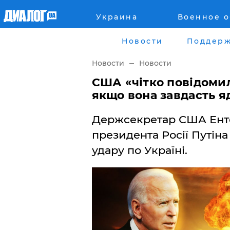
Украина
Военное 
Главная
Города
Новости
Поддерж
Все новости
Донецк
Новости
Новости
рассея
Луганск
США «чітко повідомил
якщо вона завдасть я
Мир
Киев
Держсекретар США Енто
Беларусь
Харьков
президента Росії Путіна
удару по Україні.
Военное обозрение
Днепр
Наука и Техника
Львов
Экономика
Одесса
Мнение