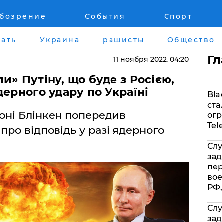
обозрение
События
Спорт
Война на Донбассе и в Крыму
Лайф стайл
ать
Украина
рашисты
Общество
"ДНР"
Здоровье
Г
11 ноября 2022
, 04:20
"ЛНР"
Помощь прое
и» Путіну, що буде з Росією,
дерного удару по Україні
Bla
Оккупация Крыма
Стиль Диалог
ста
ні Блінкен попередив
огр
Новости Крыма
Шоу-биз
Tel
 про відповідь у разі ядерного
Слу
Донбасс
Культура
зад
пе
Армия Украины
Общество
вое
РФ,
Слу
зад