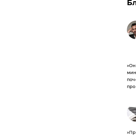
Б
​»О
мин
поч
про
​»П