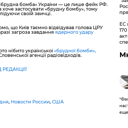
"За
брудна бомба» України — це лише фейк РФ.
Рос
 хоче застосувати «брудну бомбу», тому
пр
лідуючи своїй звичці.
ЕС 
омо, що Київ таємно відвідував голова ЦРУ
170
аразі загроза завдання
ядерного удару
акт
спе
то нібито української
«брудної бомби»,
М
овенської агенції радіовідходів.
РЕДАКЦІЇ!
​"Ф
 дня
,
Новости России
,
США
нас
еще