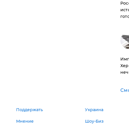
Рос
ист
гот
Имп
Хер
неч
См
Поддержать
Украина
Мнение
Шоу-Биз