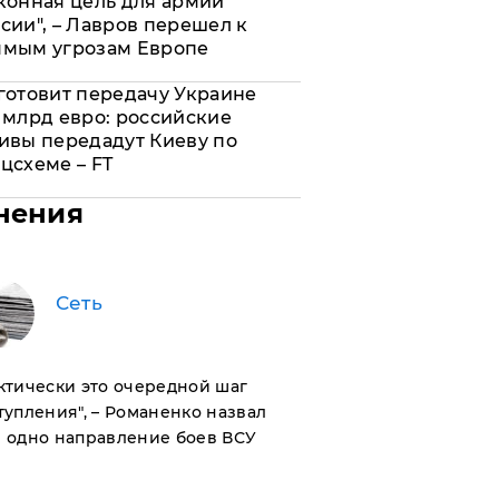
конная цель для армии
сии", – Лавров перешел к
ямым угрозам Европе
готовит передачу Украине
 млрд евро: российские
ивы передадут Киеву по
цсхеме – FT
нения
Сеть
актически это очередной шаг
тупления", – Романенко назвал
 одно направление боев ВСУ