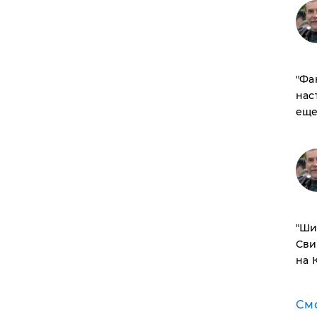
​"Ф
нас
еще
​"Ш
Сви
на 
См