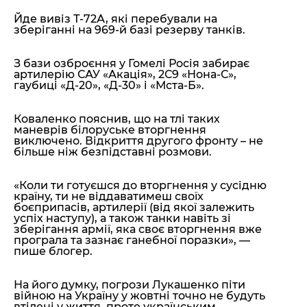
Йде вивіз Т-72А, які перебували на
зберіганні на 969-й базі резерву танків.
З бази озброєння у Гомелі Росія забирає
артилерію САУ «Акація», 2С9 «Нона-С»,
гаубиці «Д-20», «Д-30» і «Мста-Б».
Коваленко пояснив, що на тлі таких
маневрів білоруське вторгнення
виключено. Відкриття другого фронту – не
більше ніж безпідставні розмови.
«Коли ти готуєшся до вторгнення у сусідню
країну, ти не віддаватимеш своїх
боєприпасів, артилерії (від якої залежить
успіх наступу), а також танки навіть зі
зберігання армії, яка своє вторгнення вже
програла та зазнає ганебної поразки»,
—
пише блогер.
На його думку, погрози Лукашенко піти
війною на Україну у жовтні точно не будуть
втілені у життя, проте українським