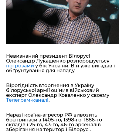
"ДНР"
Помощь проекту
"ЛНР"
Стиль Диалога
Оккупация Крыма
Шоу-биз
Новости Крыма
Культура
Донбасс
Общество
Армия Украины
Пресс-релизы
Авторское
Пресс-релизы
Мнение
Невизнаний президент Білорусі
Блоги
Олександр Лукашенко розпорошується
ИноСМИ
погрозами
у бік України. Він уже вигадав і
обґрунтування для нападу.
Вірогідність вторгнення в Україну
білоруської армії оцінив військовий
експерт Олександр Коваленко у своєму
Телеграм-каналі
.
Наразі країна-агресор РФ вивозить
боєприпаси з 1405-го, 1398-го, 1886-го
складів і 25-го, 43-го, 46-го арсеналів
зберігання на території Білорусі.