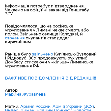
Інформація потребує підтвердження.
Чекаємо на офіційні заяви від Генштабу
ЗСУ.
Повідомлялося, що на російське
угруповання у Лимані чекає смерть або
полон. Звільнено селище Колодязі, й
оточення
окупантів стає дедалі
виразнішим.
Раніше було
звільнено
Куп’янськ-Вузловий
і Рідкодуб. ЗСУ продовжують рух углиб
Донбасу, стискаючи у «кільце» Лиманське
угруповання РФ.
ВАЖЛИВЕ ПОВІДОМЛЕННЯ ВІД РЕДАКЦІЇ!!
Автор:
Марина Журавлева
Метки:
Армия России
,
Армія України (ЗСУ)
,
Видео
,
Лиман
,
Новини Донбасу
,
Новости