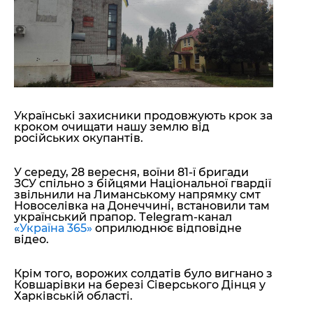
"ДНР"
Помощь проекту
"ЛНР"
Стиль Диалога
Оккупация Крыма
Шоу-биз
Новости Крыма
Культура
Донбасс
Общество
Армия Украины
Пресс-релизы
Авторское
Українські захисники продовжують крок за
Пресс-релизы
Мнение
кроком очищати нашу землю від
Блоги
російських окупантів.
ИноСМИ
У середу, 28 вересня, воїни 81-ї бригади
ЗСУ спільно з бійцями Національної гвардії
звільнили на Лиманському напрямку смт
Новоселівка на Донеччині, встановили там
український прапор. Тelegram-канал
«Україна 365»
оприлюднює відповідне
відео.
Крім того, ворожих солдатів було вигнано з
Ковшарівки на березі Сіверського Дінця у
Харківській області.