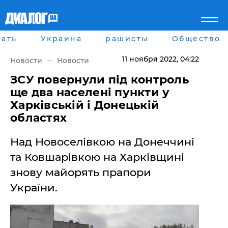
ать
Украина
рашисты
Общество
Главная
Города
Все новости
Донецк
11 ноября 2022
, 04:22
Новости
Новости
рассея
Луганск
Мир
Киев
ЗСУ повернули під контроль
Беларусь
Харьков
ще два населені пункти у
Военное обозрение
Днепр
Харківській і Донецькій
Наука и Техника
Львов
областях
Экономика
Одесса
Мнение
Над Новоселівкою на Донеччині
Блоги
Пресса
та Ковшарівкою на Харківщині
Шоу-биз
знову майорять прапори
Здоровье
Украина
України.
Спорт
Культура
Война на Донбассе и в
Лайф стайл
Крыму
Здоровье