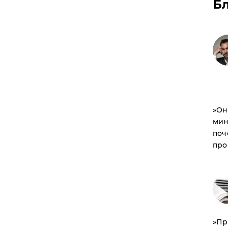
Б
​»О
мин
поч
про
​»П