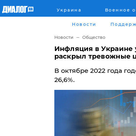
Украина
Военное 
Главная
Города
Новости
Поддерж
Все новости
Донецк
Новости
Общество
рассея
Луганск
Инфляция в Украине 
раскрыл тревожные 
Мир
Киев
В октябре 2022 года го
Беларусь
Харьков
26,6%.
Военное обозрение
Днепр
Наука и Техника
Львов
Экономика
Одесса
Мнение