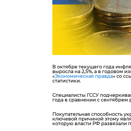
Блоги
Пресса
Шоу-биз
Здоровье
В октябре текущего года инфл
Украина
выросла на 2,5%, а в годовом 
«
Экономическая правда
» со с
статистики.
Спорт
Специалисты ГССУ подчеркиваю
Культура
года в сравнении с сентябрем р
Покупательная способность укр
ключевой причиной этому являе
которую власти РФ развязали 