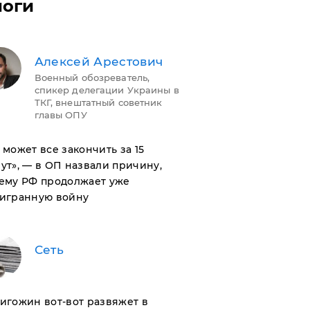
логи
Алексей Арестович
Военный обозреватель,
спикер делегации Украины в
ТКГ, внештатный советник
главы ОПУ
н может все закончить за 15
ут», — в ОП назвали причину,
ему РФ продолжает уже
игранную войну
Сеть
ригожин вот-вот развяжет в