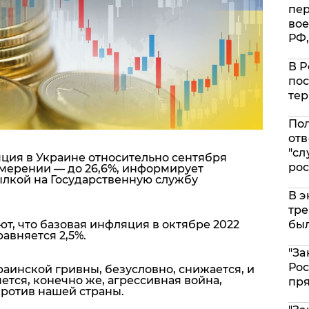
пе
вое
РФ,
В Р
пос
тер
Пол
отв
"сл
яция в Украине относительно сентября
рос
измерении — до 26,6%, информирует
сылкой на Государственную службу
В э
тре
т, что базовая инфляция в октябре 2022
был
авняется 2,5%.
"За
Рос
аинской гривны, безусловно, снижается, и
тся, конечно же, агрессивная война,
пр
против нашей страны.