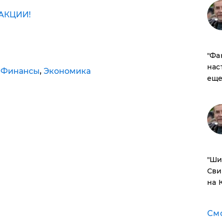
АКЦИИ!
​"Ф
нас
,
Финансы
,
Экономика
еще
​"Ш
Сви
на 
См