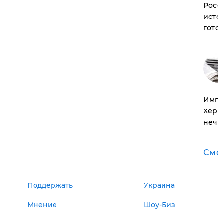
Рос
ист
гот
Имп
Хер
неч
См
Поддержать
Украина
Мнение
Шоу-Биз