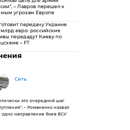
конная цель для армии
сии", – Лавров перешел к
ямым угрозам Европе
готовит передачу Украине
 млрд евро: российские
ивы передадут Киеву по
цсхеме – FT
нения
Сеть
актически это очередной шаг
тупления", – Романенко назвал
 одно направление боев ВСУ