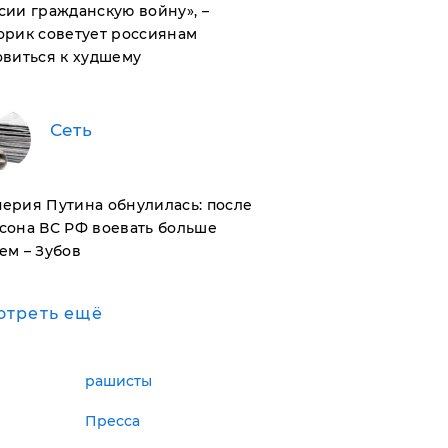
сии гражданскую войну», –
орик советует россиянам
овиться к худшему
Сеть
ерия Путина обнулилась: после
сона ВС РФ воевать больше
ем – Зубов
отреть ещё
рашисты
Пресса