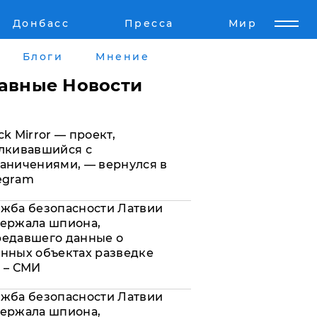
Донбасс
Пресса
Мир
Пресс-релизы
Авторское
Блоги
Мнение
Пресс-релизы
Мнение
лавные Новости
кту
Блоги
ck Mirror — проект,
а
ИноСМИ
лкивавшийся с
аничениями, — вернулся в
egram
жба безопасности Латвии
ержала шпиона,
редавшего данные о
нных объектах разведке
 – СМИ
жба безопасности Латвии
ержала шпиона,