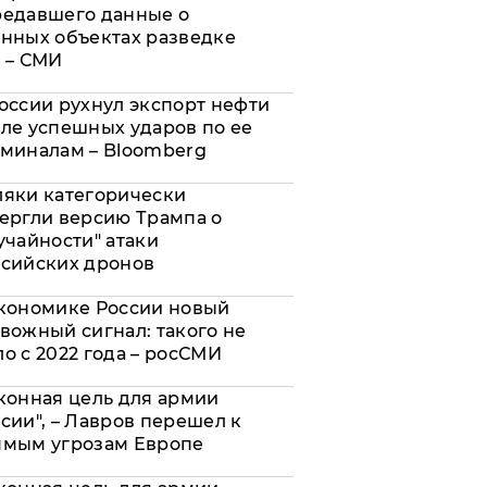
редавшего данные о
нных объектах разведке
 – СМИ
оссии рухнул экспорт нефти
ле успешных ударов по ее
миналам – Bloomberg
яки категорически
ергли версию Трампа о
учайности" атаки
сийских дронов
кономике России новый
вожный сигнал: такого не
о с 2022 года – росСМИ
конная цель для армии
сии", – Лавров перешел к
ямым угрозам Европе