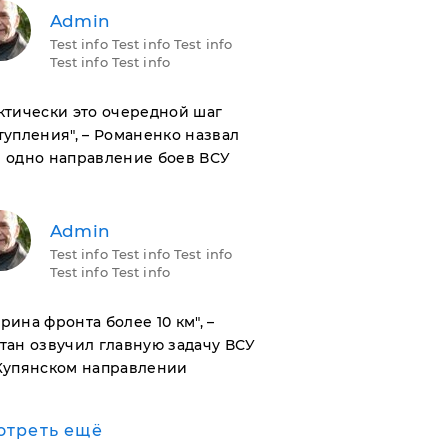
Admin
Test info Test info Test info
Test info Test info
актически это очередной шаг
тупления", – Романенко назвал
 одно направление боев ВСУ
Admin
Test info Test info Test info
Test info Test info
ирина фронта более 10 км", –
тан озвучил главную задачу ВСУ
Купянском направлении
отреть ещё