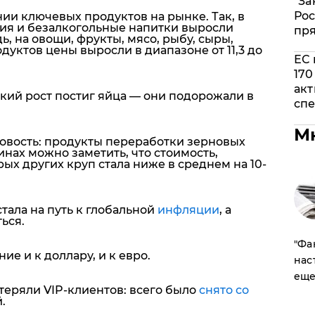
"За
Рос
ии ключевых продуктов на рынке. Так, в
ия и безалкогольные напитки выросли
пр
ь, на овощи, фрукты, мясо, рыбу, сыры,
дуктов цены выросли в диапазоне от 11,3 до
ЕС 
170
акт
кий рост постиг яйца — они подорожали в
спе
М
новость: продукты переработки зерновых
инах можно заметить, что стоимость,
ых других круп стала ниже в среднем на 10-
тала на путь к глобальной
инфляции
, а
ься.
​"Ф
е и к доллару, и к евро.
нас
еще
теряли VIP-клиентов: всего было
снято со
.