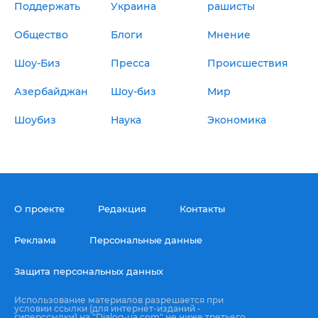
Поддержать
Украина
рашисты
Общество
Блоги
Мнение
Шоу-Биз
Пресса
Происшествия
Азербайджан
Шоу-биз
Мир
Шоубиз
Наука
Экономика
О проекте
Редакция
Контакты
Реклама
Персональные данные
Защита персональных данных
Использование материалов разрешается при
условии ссылки (для интернет-изданий -
гиперссылки) на "Dialog-ua.com" не ниже третьего