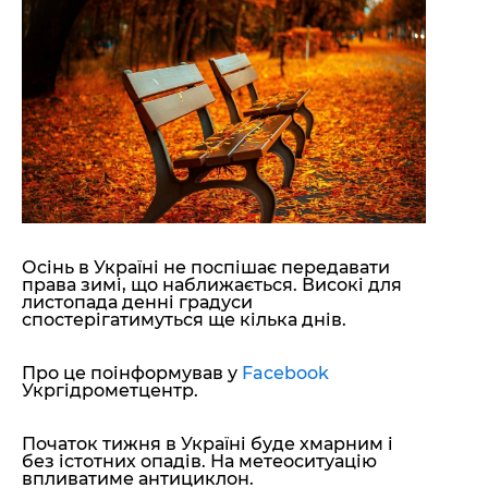
"ДНР"
Помощь проекту
"ЛНР"
Стиль Диалога
Оккупация Крыма
Шоу-биз
Новости Крыма
Культура
Донбасс
Общество
Армия Украины
Пресс-релизы
Авторское
Пресс-релизы
Мнение
Блоги
ИноСМИ
Осінь в Україні не поспішає передавати
права зимі, що наближається. Високі для
листопада денні градуси
спостерігатимуться ще кілька днів.
Про це поінформував у
Facebook
Укргідрометцентр.
Початок тижня в Україні буде хмарним і
без істотних опадів. На метеоситуацію
впливатиме антициклон.