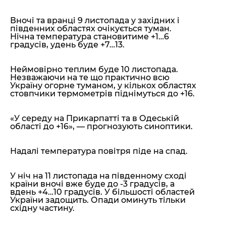
Вночі та вранці 9 листопада у західних і
південних областях очікується туман.
Нічна температура становитиме +1…6
градусів, удень буде +7…13.
Неймовірно теплим буде 10 листопада.
Незважаючи на те що практично всю
Україну огорне туманом, у кількох областях
стовпчики термометрів піднімуться до +16.
«У середу на Прикарпатті та в Одеській
області до +16»,
— прогнозують синоптики.
Надалі температура повітря піде на спад.
У ніч на 11 листопада на південному сході
країни вночі вже буде до -3 градусів, а
вдень +4…10 градусів. У більшості областей
України задощить. Опади оминуть тільки
східну частину.