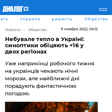
ать
Украина
рашисты
Общество
Главная
Города
Все новости
Донецк
11 ноября 2022
, 04:12
Новости
Общество
рассея
Луганск
Мир
Киев
Небувале тепло в Україні:
Беларусь
Харьков
синоптики обіцяють +16 у
Военное обозрение
Днепр
двох регіонах
Наука и Техника
Львов
Экономика
Одесса
Уже наприкінці робочого тижня
Мнение
Блоги
на українців чекають нічні
Пресса
морози, але найближчі дні
Шоу-биз
Здоровье
порадують фантастичною
Украина
погодою.
Спорт
Культура
Война на Донбассе и в
Лайф стайл
Крыму
Здоровье