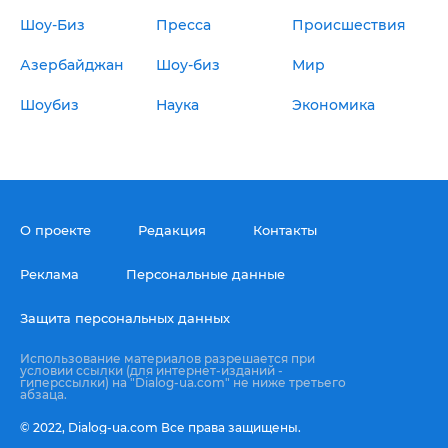
Шоу-Биз
Пресса
Происшествия
Азербайджан
Шоу-биз
Мир
Шоубиз
Наука
Экономика
О проекте
Редакция
Контакты
Реклама
Персональные данные
Защита персональных данных
Использование материалов разрешается при
условии ссылки (для интернет-изданий -
гиперссылки) на "Dialog-ua.com" не ниже третьего
абзаца.
© 2022,
Dialog-ua.сom
Все права защищены.