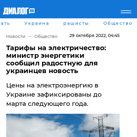
ать
Украина
рашисты
Общество
Главная
Города
Все новости
Донецк
29 октября 2022
, 04:45
Новости
Общество
рассея
Луганск
Мир
Киев
Тарифы на электричество:
Беларусь
Харьков
министр энергетики
Военное обозрение
Днепр
сообщил радостную для
Наука и Техника
Львов
украинцев новость
Экономика
Одесса
Мнение
Цены на электроэнергию в
Блоги
Пресса
Украине зафиксированы до
Шоу-биз
марта следующего года.
Здоровье
Украина
Спорт
Культура
Война на Донбассе и в
Лайф стайл
Крыму
Здоровье