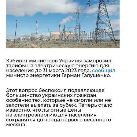
"ДНР"
Помощь проекту
"ЛНР"
Стиль Диалога
Оккупация Крыма
Шоу-биз
Новости Крыма
Культура
Донбасс
Общество
Армия Украины
Пресс-релизы
Авторское
Пресс-релизы
Мнение
Блоги
Кабинет министров Украины заморозил
ИноСМИ
тарифы на электрическую энергию для
населения до 31 марта 2023 года,
сообщил
министр энергетики Герман Галущенко.
Этот вопрос беспокоил подавляющее
большинство украинских граждан,
особенно тех, которые не смогли или не
захотели выехать за рубеж. Теперь стало
известно, что льготные цены
на электроэнергию для населения
сохранятся до конца первого весеннего
месяца.