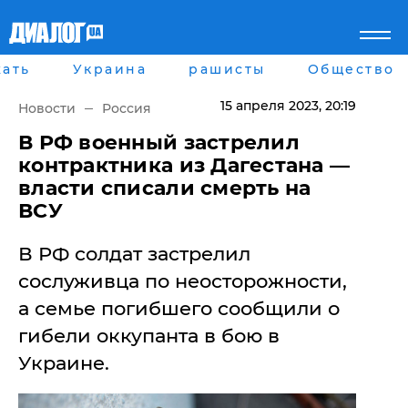
ать
Украина
рашисты
Общество
Главная
Города
Все новости
Донецк
15 апреля 2023
, 20:19
Новости
Россия
рассея
Луганск
Мир
Киев
В РФ военный застрелил
Беларусь
Харьков
контрактника из Дагестана —
Военное обозрение
Днепр
власти списали смерть на
Наука и Техника
Львов
ВСУ
Экономика
Одесса
Мнение
​В РФ солдат застрелил
Блоги
Пресса
сослуживца по неосторожности,
Шоу-биз
а семье погибшего сообщили о
Здоровье
Украина
гибели оккупанта в бою в
Спорт
Украине.
Культура
Война на Донбассе и в
Лайф стайл
Крыму
Здоровье