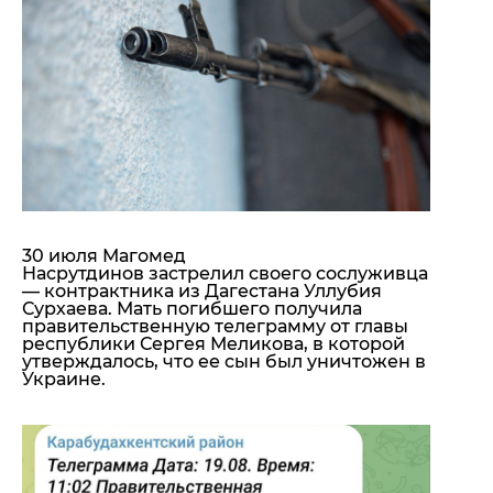
"ДНР"
Помощь проекту
"ЛНР"
Стиль Диалога
Оккупация Крыма
Шоу-биз
Новости Крыма
Культура
Донбасс
Общество
Армия Украины
Пресс-релизы
Авторское
Пресс-релизы
Мнение
Блоги
ИноСМИ
30 июля Магомед
Насрутдинов застрелил своего сослуживца
— контрактника из Дагестана Уллубия
Сурхаева. Мать погибшего получила
правительственную телеграмму от главы
республики Сергея Меликова, в которой
утверждалось, что ее сын был уничтожен в
Украине.