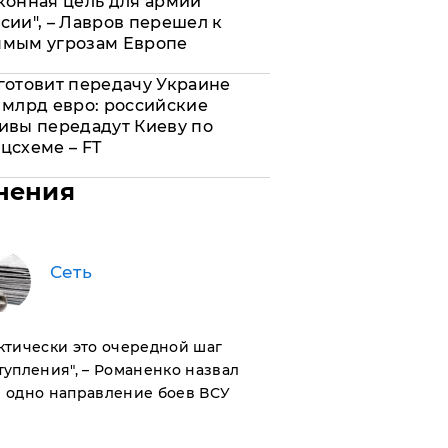
конная цель для армии
сии", – Лавров перешел к
ямым угрозам Европе
готовит передачу Украине
 млрд евро: российские
ивы передадут Киеву по
цсхеме – FT
нения
Сеть
актически это очередной шаг
тупления", – Романенко назвал
 одно направление боев ВСУ