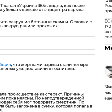
"За
Рос
ТГ-канал «Украина 365», видно, как после
я убежать дальше от эпицентра взрыва.
пр
ЕС 
 что разрушил бетонные скамьи. Осколки с
ь вокруг, ранили прохожих.
170
акт
спе
М
общил
, что жертвами взрыва стали четыре
Раненых уже доставили в госпитали.
​"Ф
нас
ла происшествие как теракт. Причины
им пока неясны. По неподтвержденной
еще
людей себя мог подорвать смертник. По
ла быть заложена в сумку, которая попала в
я.