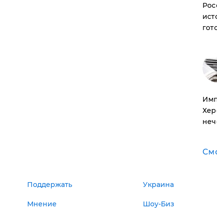
Рос
ист
гот
Имп
Хер
неч
См
Поддержать
Украина
Мнение
Шоу-Биз