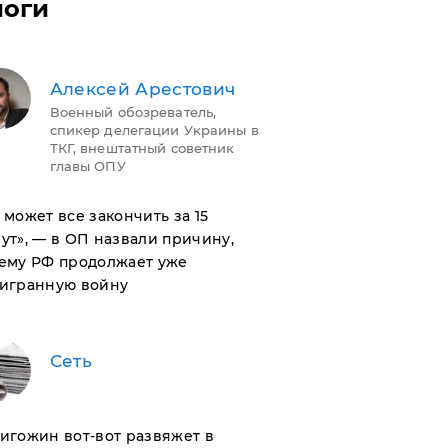
логи
Алексей Арестович
Военный обозреватель,
спикер делегации Украины в
ТКГ, внештатный советник
главы ОПУ
н может все закончить за 15
ут», — в ОП назвали причину,
ему РФ продолжает уже
игранную войну
Сеть
ригожин вот-вот развяжет в