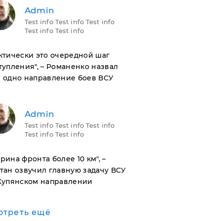
Admin
Test info Test info Test info
Test info Test info
актически это очередной шаг
тупления", – Романенко назвал
 одно направление боев ВСУ
Admin
Test info Test info Test info
Test info Test info
ирина фронта более 10 км", –
тан озвучил главную задачу ВСУ
Купянском направлении
отреть ещё