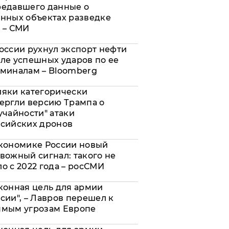
редавшего данные о
нных объектах разведке
 – СМИ
оссии рухнул экспорт нефти
ле успешных ударов по ее
миналам – Bloomberg
яки категорически
ергли версию Трампа о
учайности" атаки
сийских дронов
кономике России новый
вожный сигнал: такого не
о с 2022 года – росСМИ
конная цель для армии
сии", – Лавров перешел к
ямым угрозам Европе