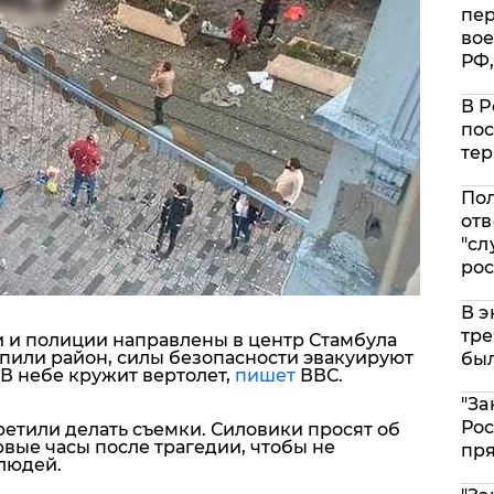
пе
вое
РФ,
В Р
пос
тер
Пол
отв
"сл
рос
В э
тре
 и полиции направлены в центр Стамбула
пили район, силы безопасности эвакуируют
был
В небе кружит вертолет,
пишет
ВВС.
"За
Рос
етили делать съемки. Силовики просят об
ые часы после трагедии, чтобы не
пр
людей.