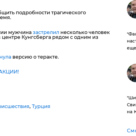
бщить подробности трагического
емя.
егии мужчина
застрелил
несколько человек
​"Ф
 центре Кунгсберга рядом с одним из
нас
еще
нула
версию о теракте.
АКЦИИ!
​"Ш
Сви
оисшествия
,
Турция
на 
См