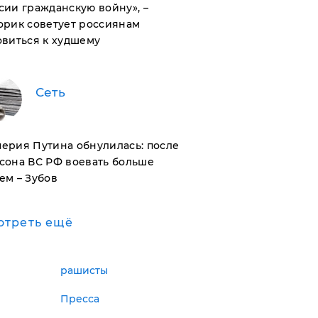
сии гражданскую войну», –
орик советует россиянам
овиться к худшему
Сеть
ерия Путина обнулилась: после
сона ВС РФ воевать больше
ем – Зубов
отреть ещё
рашисты
Пресса