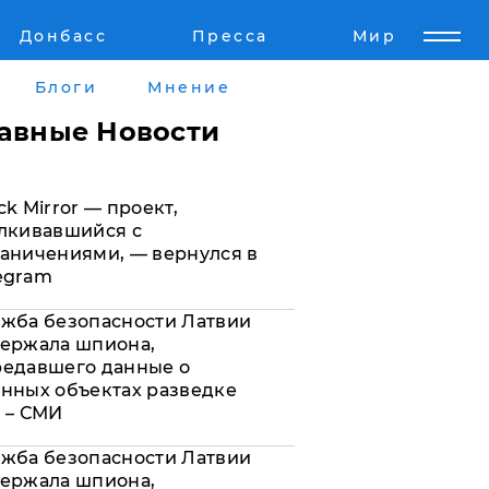
Донбасс
Пресса
Мир
Пресс-релизы
Авторское
Блоги
Мнение
Пресс-релизы
Мнение
лавные Новости
кту
Блоги
ck Mirror — проект,
а
ИноСМИ
лкивавшийся с
аничениями, — вернулся в
egram
жба безопасности Латвии
ержала шпиона,
редавшего данные о
нных объектах разведке
 – СМИ
жба безопасности Латвии
ержала шпиона,