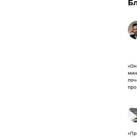
Б
​»О
мин
поч
про
​»П