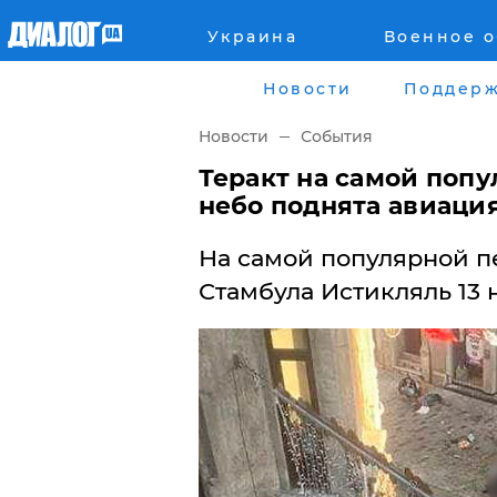
Украина
Военное 
Главная
Города
Новости
Поддерж
Все новости
Донецк
Новости
События
рассея
Луганск
Теракт на самой попу
небо поднята авиация
Мир
Киев
На самой популярной п
Беларусь
Харьков
Стамбула Истикляль 13 
Военное обозрение
Днепр
Наука и Техника
Львов
Экономика
Одесса
Мнение