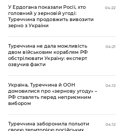
У Ердогана показали Росії, хто
04:22
головний у зерновій угоді:
Туреччина продовжить вивозити
зерно з України
Туреччина не дала можливість
04:21
двом військовим кораблям РФ
обстрілювати Україну: експерт
озвучив факти
Україна, Туреччина й ООН
04:12
домовилися про «зернову угоду» –
РФ ставлять перед неприємним
вибором
Туреччина заборонила польоти
04:12
своєю територією російських