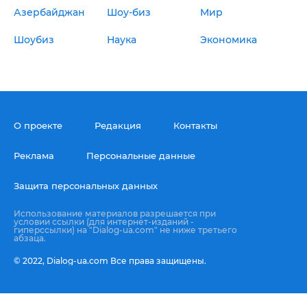
Азербайджан
Шоу-биз
Мир
Шоубиз
Наука
Экономика
О проекте
Редакция
Контакты
Реклама
Персональные данные
Защита персональных данных
Использование материалов разрешается при
условии ссылки (для интернет-изданий -
гиперссылки) на "Dialog-ua.com" не ниже третьего
абзаца.
© 2022,
Dialog-ua.сom
Все права защищены.