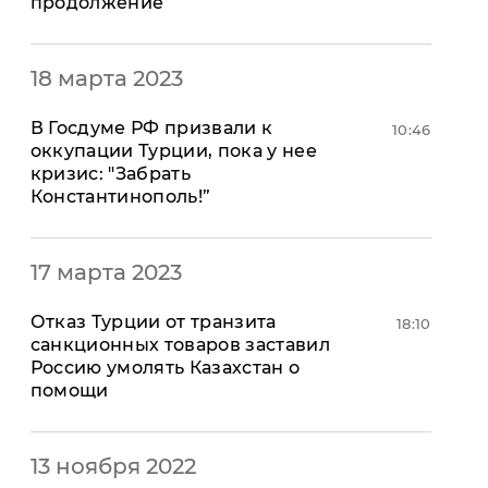
продолжение
"ДНР"
Помощь проекту
"ЛНР"
Стиль Диалога
Оккупация Крыма
Шоу-биз
18 марта 2023
Новости Крыма
Культура
Донбасс
Общество
​В Госдуме РФ призвали к
10:46
Армия Украины
оккупации Турции, пока у нее
Пресс-релизы
Авторское
кризис: "Забрать
Пресс-релизы
Мнение
Константинополь!”
Блоги
ИноСМИ
17 марта 2023
Отказ Турции от транзита
18:10
санкционных товаров заставил
Россию умолять Казахстан о
помощи
13 ноября 2022