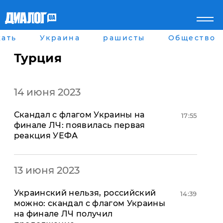
ать
Украина
рашисты
Общество
Главная
Города
Все новости
Донецк
Турция
рассея
Луганск
Мир
Киев
Беларусь
Харьков
14 июня 2023
Военное обозрение
Днепр
Наука и Техника
Львов
Скандал с флагом Украины на
Экономика
Одесса
17:55
финале ЛЧ: появилась первая
Мнение
реакция УЕФА
Блоги
Пресса
Шоу-биз
Здоровье
13 июня 2023
Украина
Спорт
Украинский нельзя, российский
14:39
Культура
можно: скандал с флагом Украины
Война на Донбассе и в
Лайф стайл
на финале ЛЧ получил
Крыму
Здоровье