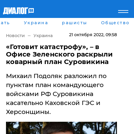
ать
Украина
рашисты
Общество
Главная
Города
Все новости
Донецк
21 октября 2022
, 09:58
Новости
Украина
рассея
Луганск
Мир
Киев
«Готовит катастрофу», – в
Беларусь
Харьков
Офисе Зеленского раскрыли
Военное обозрение
Днепр
коварный план Суровикина
Наука и Техника
Львов
Экономика
Одесса
Михаил Подоляк разложил по
Мнение
Блоги
пунктам план командующего
Пресса
войсками РФ Суровикина
Шоу-биз
Здоровье
касательно Каховской ГЭС и
Украина
Херсонщины.
Спорт
Культура
Война на Донбассе и в
Лайф стайл
Крыму
Здоровье