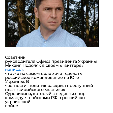
"ДНР"
Помощь проекту
"ЛНР"
Стиль Диалога
Оккупация Крыма
Шоу-биз
Новости Крыма
Культура
Донбасс
Общество
Армия Украины
Пресс-релизы
Авторское
Пресс-релизы
Мнение
Блоги
ИноСМИ
Советник
руководителя Офиса президента Украины
Михаил Подоляк в своем «Твиттере»
написал
,
что же на самом деле хочет сделать
российское командование на Юге
Украины. В
частности, политик раскрыл преступный
план «сирийского мясника»
Суровикина, который с недавних пор
командует войсками РФ в российско-
украинской
войне.