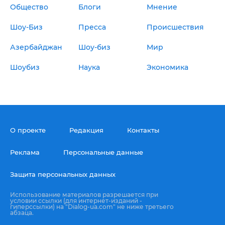
Общество
Блоги
Мнение
Шоу-Биз
Пресса
Происшествия
Азербайджан
Шоу-биз
Мир
Шоубиз
Наука
Экономика
О проекте
Редакция
Контакты
Реклама
Персональные данные
Защита персональных данных
Использование материалов разрешается при
условии ссылки (для интернет-изданий -
гиперссылки) на "Dialog-ua.com" не ниже третьего
абзаца.