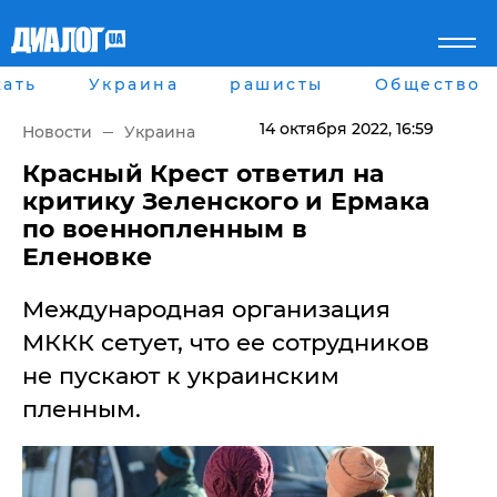
ать
Украина
рашисты
Общество
Главная
Города
Все новости
Донецк
14 октября 2022
, 16:59
Новости
Украина
рассея
Луганск
Мир
Киев
Красный Крест ответил на
Беларусь
Харьков
критику Зеленского и Ермака
Военное обозрение
Днепр
по военнопленным в
Наука и Техника
Львов
Еленовке
Экономика
Одесса
Мнение
Международная организация
Блоги
Пресса
МККК сетует, что ее сотрудников
Шоу-биз
не пускают к украинским
Здоровье
Украина
пленным.
Спорт
Культура
Война на Донбассе и в
Лайф стайл
Крыму
Здоровье