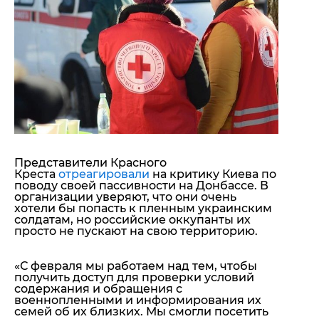
"ДНР"
Помощь проекту
"ЛНР"
Стиль Диалога
Оккупация Крыма
Шоу-биз
Новости Крыма
Культура
Донбасс
Общество
Армия Украины
Пресс-релизы
Авторское
Пресс-релизы
Мнение
Блоги
ИноСМИ
Представители Красного
Креста
отреагировали
на критику Киева по
поводу своей пассивности на Донбассе. В
организации уверяют, что они очень
хотели бы попасть к пленным украинским
солдатам, но российские оккупанты их
просто не пускают на свою территорию.
«С февраля мы работаем над тем, чтобы
получить доступ для проверки условий
содержания и обращения с
военнопленными и информирования их
семей об их близких. Мы смогли посетить