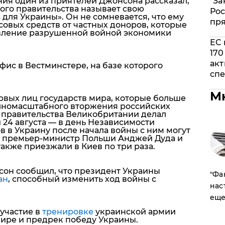
"За
ния один из приятелей Джонсона рассказал,
ого правительства называет свою
Рос
 для Украины»
. Он не сомневается, что ему
пр
овых средств от частных доноров, которые
овление разрушенной войной экономики
ЕС 
170
акт
ис в Вестминстере, на базе которого
спе
М
рвых лиц государств мира, которые больше
олномасштабного вторжения российских
а правительства Великобритании делал
 и 24 августа — в день Независимости
в в Украину после начала войны с ним могут
и премьер-министр Польши Анджей Дуда и
акже приезжали в Киев по три раза.
сон сообщил, что президент Украины
​"Ф
ан
, способный изменить ход войны с
нас
еще
участие в
тренировке
украинской армии
ире и предрек победу Украины.