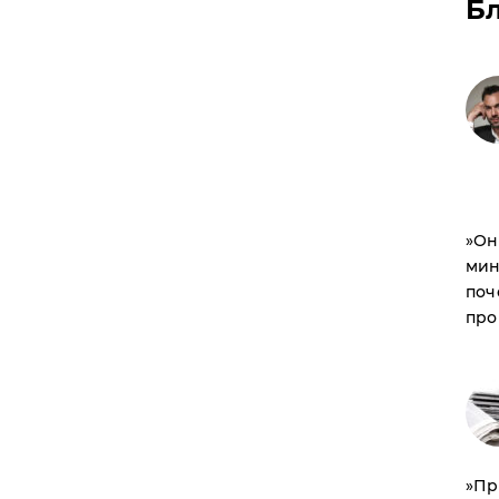
Б
​»О
мин
поч
про
​»П