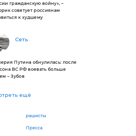
сии гражданскую войну», –
орик советует россиянам
овиться к худшему
Сеть
ерия Путина обнулилась: после
сона ВС РФ воевать больше
ем – Зубов
отреть ещё
рашисты
Пресса