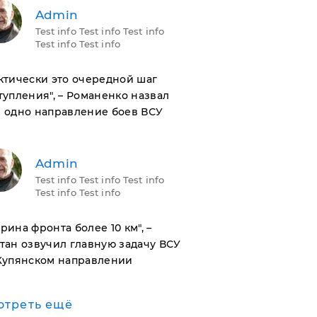
Admin
Test info Test info Test info
Test info Test info
актически это очередной шаг
тупления", – Романенко назвал
 одно направление боев ВСУ
Admin
Test info Test info Test info
Test info Test info
ирина фронта более 10 км", –
тан озвучил главную задачу ВСУ
Купянском направлении
отреть ещё