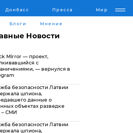
Донбасс
Пресса
Мир
Пресс-релизы
Авторское
Блоги
Мнение
Пресс-релизы
Мнение
лавные Новости
кту
Блоги
ck Mirror — проект,
а
ИноСМИ
лкивавшийся с
аничениями, — вернулся в
egram
жба безопасности Латвии
ержала шпиона,
редавшего данные о
нных объектах разведке
 – СМИ
жба безопасности Латвии
ержала шпиона,