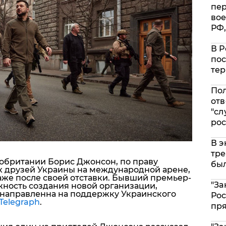
пе
вое
РФ,
В Р
пос
тер
Пол
отв
"сл
рос
В э
тре
кобритании Борис Джонсон, по праву
был
х друзей Украины на международной арене,
аже после своей отставки. Бывший премьер-
"За
ность создания новой организации,
 направленна на поддержку Украинского
Рос
Telegraph
.
пр