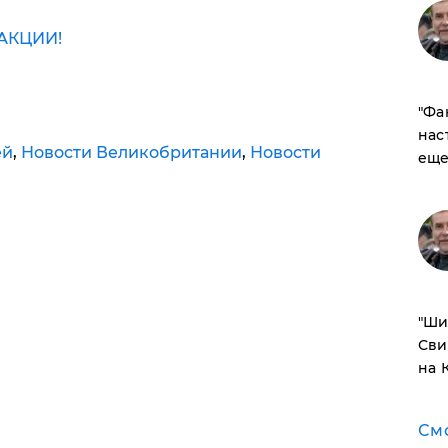
АКЦИИ!
​"Ф
нас
ей
,
Новости Великобритании
,
Новости
еще
​"Ш
Сви
на 
См