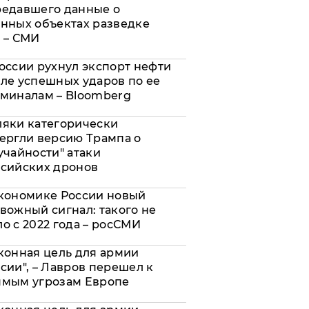
редавшего данные о
нных объектах разведке
 – СМИ
оссии рухнул экспорт нефти
ле успешных ударов по ее
миналам – Bloomberg
яки категорически
ергли версию Трампа о
учайности" атаки
сийских дронов
кономике России новый
вожный сигнал: такого не
о с 2022 года – росСМИ
конная цель для армии
сии", – Лавров перешел к
ямым угрозам Европе