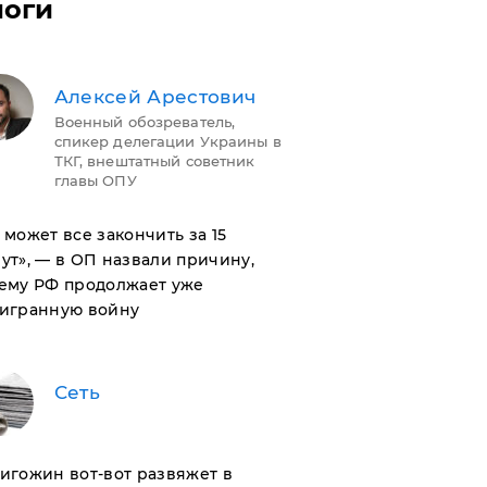
логи
Алексей Арестович
Военный обозреватель,
спикер делегации Украины в
ТКГ, внештатный советник
главы ОПУ
н может все закончить за 15
ут», — в ОП назвали причину,
ему РФ продолжает уже
игранную войну
Сеть
ригожин вот-вот развяжет в