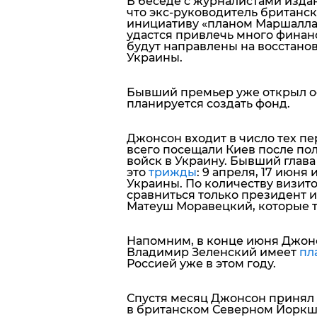
В беседе с журналистами изда
что экс-руководитель британск
инициативу
«планом Маршалла
удастся привлечь много финанс
будут направлены на восстан
Украины
.
Бывший премьер уже открыл оф
планируется создать фонд.
Джонсон входит в число тех пе
всего посещали Киев после п
войск в Украину. Бывший глав
это
трижды
: 9 апреля, 17 июня
Украины. По количеству визито
сравниться только президент 
Матеуш Моравецкий, которые т
Напомним, в конце июня Джон
Владимир Зеленский имеет
пл
Россией уже в этом году.
Спустя месяц Джонсон принял 
в британском Северном Йоркш