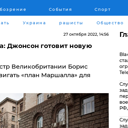
обозрение
События
Спорт
Война на Донбассе и в Крыму
Лайф стайл
ать
Украина
рашисты
Общество
"ДНР"
Здоровье
Г
27 октября 2022
, 14:56
"ЛНР"
Помощь прое
: Джонсон готовит новую
Bla
Оккупация Крыма
Стиль Диалог
ста
тр Великобритании Борис
огр
Новости Крыма
Шоу-биз
Tel
игать «план Маршалла» для
Слу
Донбасс
Культура
зад
пе
Армия Украины
Общество
вое
РФ,
Слу
зад