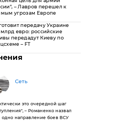
конная цель для армии
сии", – Лавров перешел к
ямым угрозам Европе
готовит передачу Украине
 млрд евро: российские
ивы передадут Киеву по
цсхеме – FT
нения
Сеть
актически это очередной шаг
тупления", – Романенко назвал
 одно направление боев ВСУ