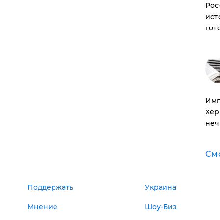
Рос
ист
гот
Имп
Хер
неч
См
Поддержать
Украина
Мнение
Шоу-Биз