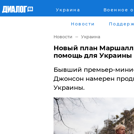
Украина
Военное 
Главная
Города
Новости
Поддерж
Все новости
Донецк
Новости
Украина
рассея
Луганск
Новый план Маршалла
помощь для Украины
Мир
Киев
Бывший премьер-минис
Беларусь
Харьков
Джонсон намерен продв
Украины.
Военное обозрение
Днепр
Наука и Техника
Львов
Экономика
Одесса
Мнение