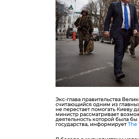
Блоги
Пресса
Шоу-биз
Здоровье
Украина
Спорт
Экс-глава правительства Вели
считающийся одним из главны
Культура
не перестает помогать Киеву д
министр
рассматривает возмож
деятельность которой была бы
государства
, информирует
The 