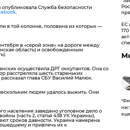
"За
Рос
я опубликовала Служба безопасности
cebook
.
пр
ЕС 
и в той колонне, половина из которых —
170
акт
спе
нтября в «серой зоне» на дороге между
нская область) и освобожденным
М
ь).
нских осуществила ДРГ оккупантов. Она со
ор расстреляла шесть стареньких
— рассказал глава СБУ Василий Малюк.
 нескольким людям удалось выжить. Они
​"Ф
нас
го населения заведено уголовное дело о
еще
йны (часть 2, статья 438 УК Украины).
ют сроков давности. Украина намерена
зошедшему и привлечь их к