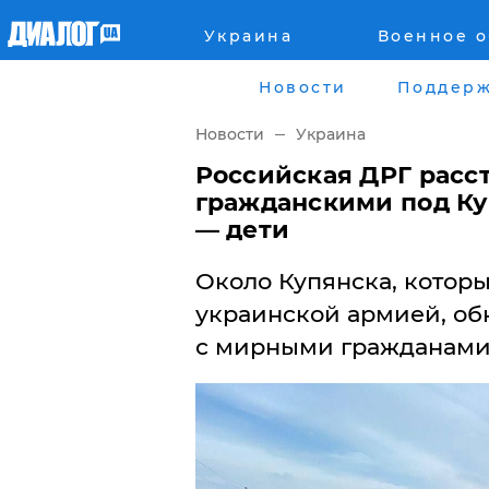
Украина
Военное 
Главная
Города
Новости
Поддерж
Все новости
Донецк
Новости
Украина
рассея
Луганск
Российская ДРГ расс
гражданскими под Ку
Мир
Киев
— дети
Беларусь
Харьков
​Около Купянска, кото
украинской армией, об
Военное обозрение
Днепр
с мирными гражданами
Наука и Техника
Львов
Экономика
Одесса
Мнение