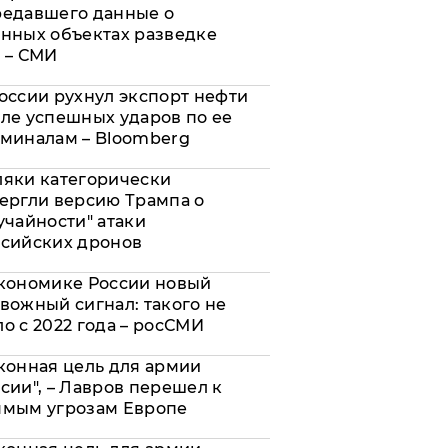
редавшего данные о
нных объектах разведке
 – СМИ
оссии рухнул экспорт нефти
ле успешных ударов по ее
миналам – Bloomberg
яки категорически
ергли версию Трампа о
учайности" атаки
сийских дронов
кономике России новый
вожный сигнал: такого не
о с 2022 года – росСМИ
конная цель для армии
сии", – Лавров перешел к
ямым угрозам Европе