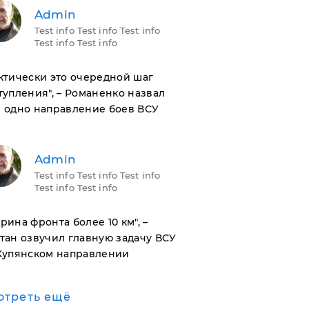
Admin
Test info Test info Test info
Test info Test info
актически это очередной шаг
тупления", – Романенко назвал
 одно направление боев ВСУ
Admin
Test info Test info Test info
Test info Test info
ирина фронта более 10 км", –
тан озвучил главную задачу ВСУ
Купянском направлении
отреть ещё