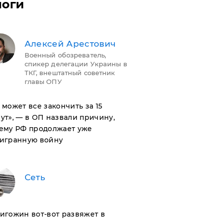
логи
Алексей Арестович
Военный обозреватель,
спикер делегации Украины в
ТКГ, внештатный советник
главы ОПУ
н может все закончить за 15
ут», — в ОП назвали причину,
ему РФ продолжает уже
игранную войну
Сеть
ригожин вот-вот развяжет в