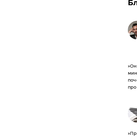
Б
​»О
мин
поч
про
​»П