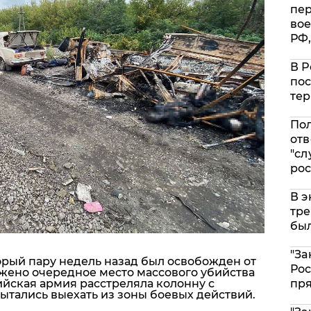
пе
вое
РФ,
В Р
пос
тер
Пол
отв
"сл
рос
В э
тре
был
"За
орый пару недель назад был освобожден от
Рос
жено очередное место массового убийства
пр
ийская армия расстреляла колонну с
тались выехать из зоны боевых действий.