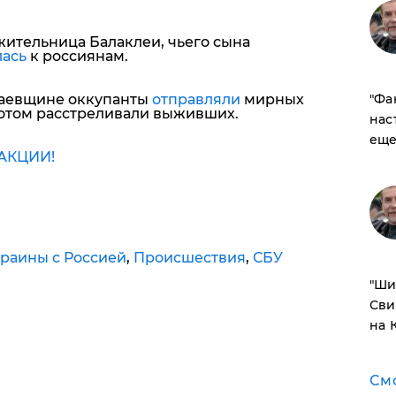
жительница Балаклеи, чьего сына
лась
к россиянам.
​"Ф
лаевщине оккупанты
отправляли
мирных
отом расстреливали выживших.
нас
еще
АКЦИИ!
раины с Россией
,
Происшествия
,
СБУ
​"Ш
Сви
на 
См