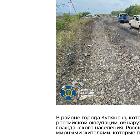
Блоги
Пресса
Шоу-биз
Здоровье
Украина
Спорт
Культура
В районе города Купянска, кот
российской оккупации, обнару
гражданского населения. Росс
мирными жителями, которые пы