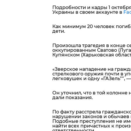
Подробности и кадры 1 октябр
Украины в своем аккаунте в
Fa
Как минимум 20 человек погибл
дети.
Произошла трагедия в конце се
оккупированным Сватово (Луга
Купянском (Харьковская област
«
Зверское нападение на гражда
стрелкового оружия почти в уп
легковушек и одну «ГАЗель”
”, 
Он уточнил, что в той колонне
дали показания.
По факту расстрела гражданско
нарушении законов и обычаев во
Подобные преступления не име
найти всех причастных к прои
ответственности.