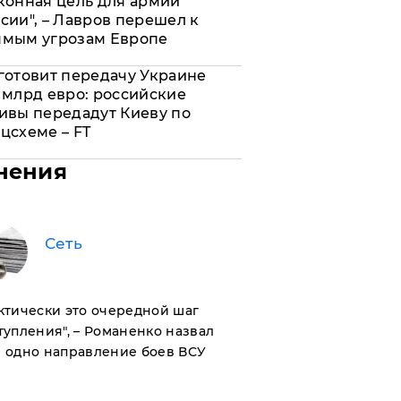
конная цель для армии
сии", – Лавров перешел к
ямым угрозам Европе
готовит передачу Украине
 млрд евро: российские
ивы передадут Киеву по
цсхеме – FT
нения
Сеть
актически это очередной шаг
тупления", – Романенко назвал
 одно направление боев ВСУ