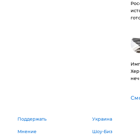
Рос
ист
гот
Имп
Хер
неч
См
Поддержать
Украина
Мнение
Шоу-Биз