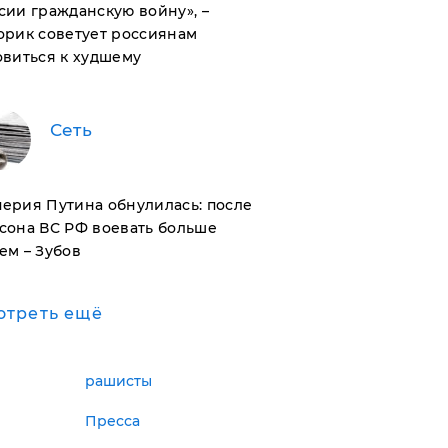
сии гражданскую войну», –
орик советует россиянам
овиться к худшему
Сеть
ерия Путина обнулилась: после
сона ВС РФ воевать больше
ем – Зубов
отреть ещё
рашисты
Пресса