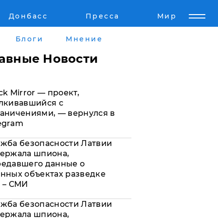
Донбасс
Пресса
Мир
Пресс-релизы
Авторское
Блоги
Мнение
Пресс-релизы
Мнение
лавные Новости
кту
Блоги
ck Mirror — проект,
а
ИноСМИ
лкивавшийся с
аничениями, — вернулся в
egram
жба безопасности Латвии
ержала шпиона,
редавшего данные о
нных объектах разведке
 – СМИ
жба безопасности Латвии
ержала шпиона,