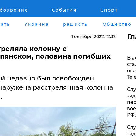
обозрение
События
Спорт
Война на Донбассе и в Крыму
Лайф стайл
ать
Украина
рашисты
Общество
"ДНР"
Здоровье
Г
1 октября 2022
, 12:32
"ЛНР"
Помощь прое
треляла колонну с
пянском, половина погибших
Bla
Оккупация Крыма
Стиль Диалог
ста
огр
Новости Крыма
Шоу-биз
Tel
рый недавно был освобожден
наружена расстрелянная колонна
Слу
Донбасс
Культура
.
зад
пе
Армия Украины
Общество
вое
РФ,
Слу
зад