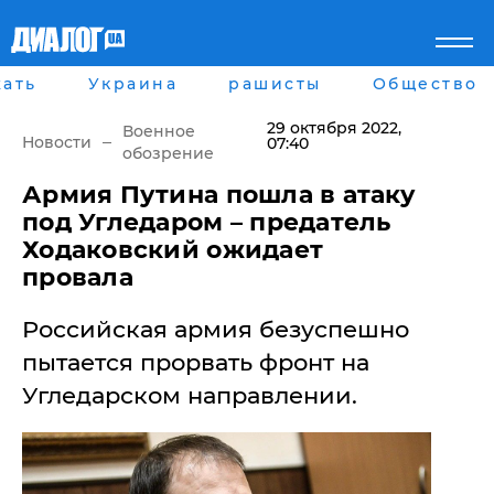
ать
Украина
рашисты
Общество
Главная
Города
Все новости
Донецк
29 октября 2022
,
Военное
рассея
Луганск
Новости
07:40
обозрение
Мир
Киев
Беларусь
Харьков
​Армия Путина пошла в атаку
Военное обозрение
Днепр
под Угледаром – предатель
Наука и Техника
Львов
Ходаковский ожидает
Экономика
Одесса
провала
Мнение
Блоги
Российская армия безуспешно
Пресса
Шоу-биз
пытается прорвать фронт на
Здоровье
Угледарском направлении.
Украина
Спорт
Культура
Война на Донбассе и в
Лайф стайл
Крыму
Здоровье