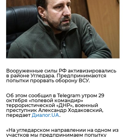
"ДНР"
Помощь проекту
"ЛНР"
Стиль Диалога
Оккупация Крыма
Шоу-биз
Новости Крыма
Культура
Донбасс
Общество
Армия Украины
Пресс-релизы
Авторское
Пресс-релизы
Мнение
Блоги
ИноСМИ
Вооруженные силы РФ активизировались
в районе Угледара. Предпринимаются
попытки прорвать оборону ВСУ.
Об этом сообщил в Telegram утром 29
октября «полевой командир»
террористической «ДНР», военный
преступник Александр Ходаковский,
передает
Диалог.UA
.
«
На угледарском направлении на одном из
участков мы предпринимаем попытку