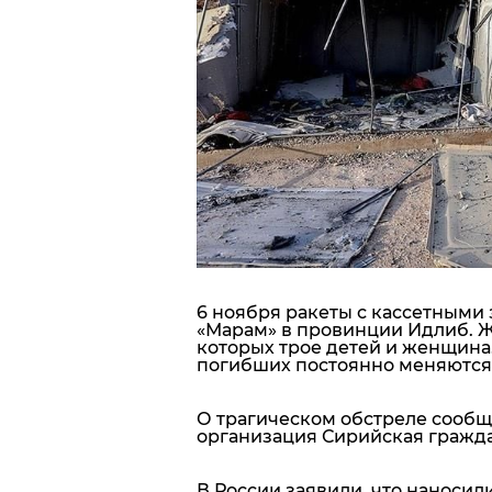
Блоги
Пресса
Шоу-биз
Здоровье
Украина
6 ноября ракеты с кассетными
Спорт
«Марам» в провинции Идлиб. Ж
которых трое детей и женщина.
погибших постоянно меняются 
Культура
О трагическом обстреле сооб
организация Сирийская гражда
В России заявили, что наносил