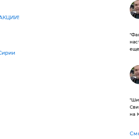
АКЦИИ!
​"Ф
нас
еще
 Сирии
​"Ш
Сви
на 
См