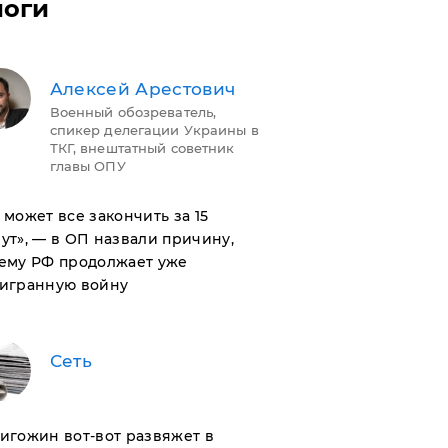
логи
Алексей Арестович
Военный обозреватель,
спикер делегации Украины в
ТКГ, внештатный советник
главы ОПУ
н может все закончить за 15
ут», — в ОП назвали причину,
ему РФ продолжает уже
игранную войну
Сеть
ригожин вот-вот развяжет в