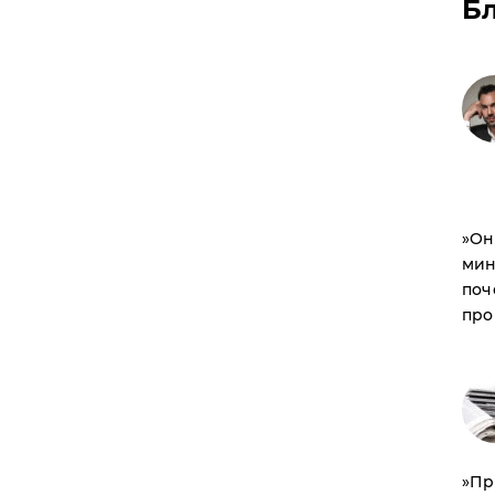
Б
​»О
мин
поч
про
​»П