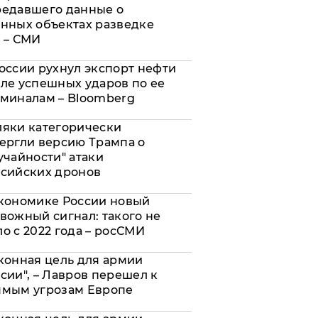
редавшего данные о
нных объектах разведке
 – СМИ
оссии рухнул экспорт нефти
ле успешных ударов по ее
миналам – Bloomberg
яки категорически
ергли версию Трампа о
учайности" атаки
сийских дронов
кономике России новый
вожный сигнал: такого не
о с 2022 года – росСМИ
конная цель для армии
сии", – Лавров перешел к
ямым угрозам Европе