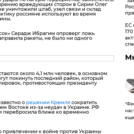
"За
ирению враждующих сторон в Сирии Олег
Рос
не уничтожили штаб, узел связи и склад
пр
ктику россияне используют во время
ины.
ЕС 
170
асок» Серадж Ибрагим опроверг ложь
акт
направила ракеты, не было ни одного
спе
М
аются около 4,1 млн человек, в основном
огут покинуть последний район, который
пировок, противостоящих президенту
известно о
решении Кремля
сократить
​"Ф
м Востоке из-за неудач в Украине. РФ
нас
 и перебросила ближе ко временно
еще
о привлечении к войне против Украины