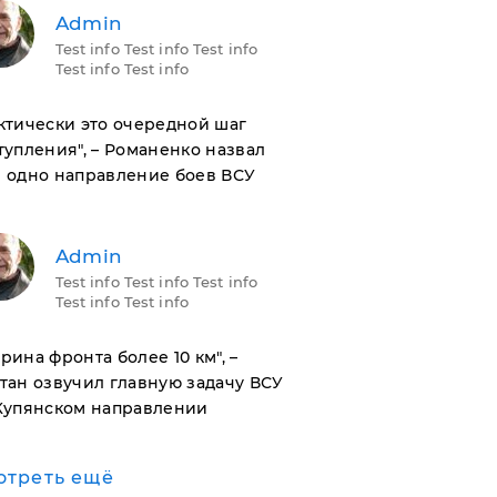
Admin
Test info Test info Test info
Test info Test info
актически это очередной шаг
тупления", – Романенко назвал
 одно направление боев ВСУ
Admin
Test info Test info Test info
Test info Test info
ирина фронта более 10 км", –
тан озвучил главную задачу ВСУ
Купянском направлении
отреть ещё