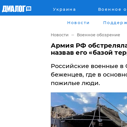
Украина
Военное 
Главная
Города
Новости
Поддерж
Все новости
Донецк
Новости
Военное обозрение
рассея
Луганск
Армия РФ обстреляла
назвав его «базой те
Мир
Киев
Российские военные в 
Беларусь
Харьков
беженцев, где в основ
пожилые люди.
Военное обозрение
Днепр
Наука и Техника
Львов
Экономика
Одесса
Мнение