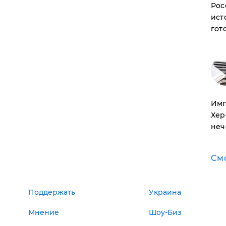
Рос
ист
гот
Имп
Хер
неч
См
Поддержать
Украина
Мнение
Шоу-Биз