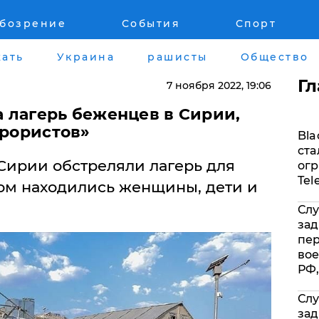
обозрение
События
Спорт
Война на Донбассе и в Крыму
Лайф стайл
ать
Украина
рашисты
Общество
"ДНР"
Здоровье
Г
7 ноября 2022
, 19:06
"ЛНР"
Помощь прое
 лагерь беженцев в Сирии,
ррористов»
Bla
Оккупация Крыма
Стиль Диалог
ста
Сирии обстреляли лагерь для
огр
Новости Крыма
Шоу-биз
Tel
ном находились женщины, дети и
Слу
Донбасс
Культура
зад
пе
Армия Украины
Общество
вое
РФ,
Слу
зад