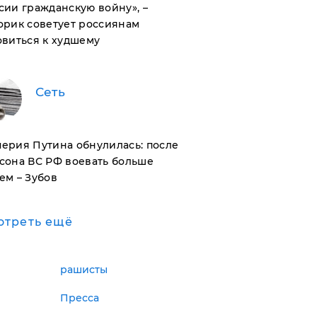
сии гражданскую войну», –
орик советует россиянам
овиться к худшему
Сеть
ерия Путина обнулилась: после
сона ВС РФ воевать больше
ем – Зубов
отреть ещё
рашисты
Пресса