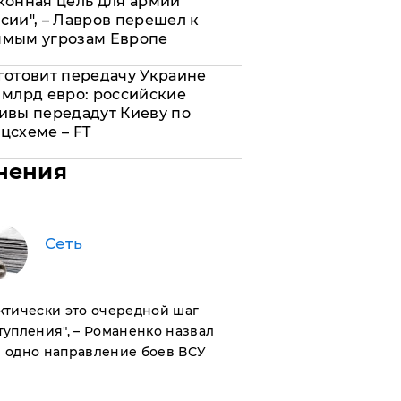
конная цель для армии
сии", – Лавров перешел к
ямым угрозам Европе
готовит передачу Украине
 млрд евро: российские
ивы передадут Киеву по
цсхеме – FT
нения
Сеть
актически это очередной шаг
тупления", – Романенко назвал
 одно направление боев ВСУ