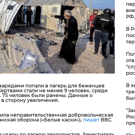
пе
вое
РФ,
В Р
пос
тер
Пол
отв
"сл
рос
В э
 зарядами попали в лагерь для беженцев
ертвами стали не менее 9 человек, среди
тре
 75 человек были ранены. Данные о
был
в сторону увеличения.
"За
щила неправительственная добровольческая
Рос
нская оборона («Белые каски»),
пишет
ВВС.
пр
и удары по лагерю террористов. Заместитель