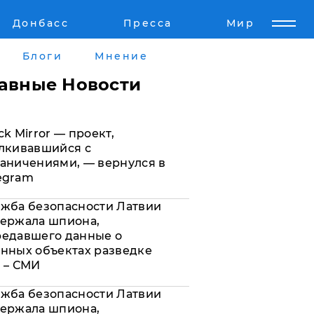
Донбасс
Пресса
Мир
Пресс-релизы
Авторское
Блоги
Мнение
Пресс-релизы
Мнение
лавные Новости
кту
Блоги
ck Mirror — проект,
а
ИноСМИ
лкивавшийся с
аничениями, — вернулся в
egram
жба безопасности Латвии
ержала шпиона,
редавшего данные о
нных объектах разведке
 – СМИ
жба безопасности Латвии
ержала шпиона,