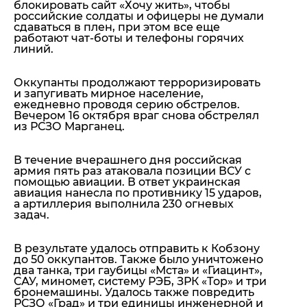
блокировать сайт «Хочу жить», чтобы
российские солдаты и офицеры не думали
сдаваться в плен, при этом все еще
работают чат-боты и телефоны горячих
линий.
Оккупанты продолжают терроризировать
и запугивать мирное население,
ежедневно проводя серию обстрелов.
Вечером 16 октября враг снова обстрелял
из РСЗО Марганец.
В течение вчерашнего дня российская
армия пять раз атаковала позиции ВСУ с
помощью авиации. В ответ украинская
авиация нанесла по противнику 15 ударов,
а артиллерия выполнила 230 огневых
задач.
В результате удалось отправить к Кобзону
до 50 оккупантов. Также было уничтожено
два танка, три гаубицы «Мста» и «Гиацинт»,
САУ, миномет, систему РЭБ, ЗРК «Тор» и три
бронемашины. Удалось также повредить
РСЗО «Град» и три единицы инженерной и