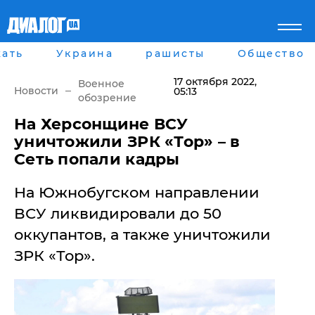
ать
Украина
рашисты
Общество
Главная
Города
Все новости
Донецк
17 октября 2022
,
Военное
рассея
Луганск
Новости
05:13
обозрение
Мир
Киев
Беларусь
Харьков
​На Херсонщине ВСУ
Военное обозрение
Днепр
уничтожили ЗРК «Тор» – в
Наука и Техника
Львов
Сеть попали кадры
Экономика
Одесса
Мнение
На Южнобугском направлении
Блоги
Пресса
ВСУ ликвидировали до 50
Шоу-биз
оккупантов, а также уничтожили
Здоровье
Украина
ЗРК «Тор».
Спорт
Культура
Война на Донбассе и в
Лайф стайл
Крыму
Здоровье