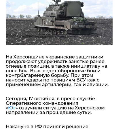
"ДНР"
Помощь проекту
"ЛНР"
Стиль Диалога
Оккупация Крыма
Шоу-биз
Новости Крыма
Культура
Донбасс
Общество
Армия Украины
Пресс-релизы
Авторское
Пресс-релизы
Мнение
Блоги
На Херсонщине украинские защитники
ИноСМИ
продолжают удерживать занятые ранее
огневые позиции, а также инициативу на
поле боя. Враг ведет оборонные бои и
контрбатарейную борьбу. При этом
наносит удары по позициям ВСУ как с
применением артиллерии, так и авиации.
Сегодня, 17 октября, в пресс-службе
Оперативного командования
«
Юг
» озвучили ситуацию на Херсонском
направлении за прошедшие сутки.
Накануне в РФ приняли решение