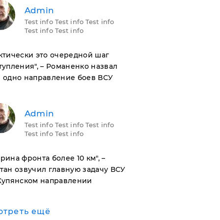
Admin
Test info Test info Test info
Test info Test info
актически это очередной шаг
тупления", – Романенко назвал
 одно направление боев ВСУ
Admin
Test info Test info Test info
Test info Test info
ирина фронта более 10 км", –
тан озвучил главную задачу ВСУ
Купянском направлении
отреть ещё