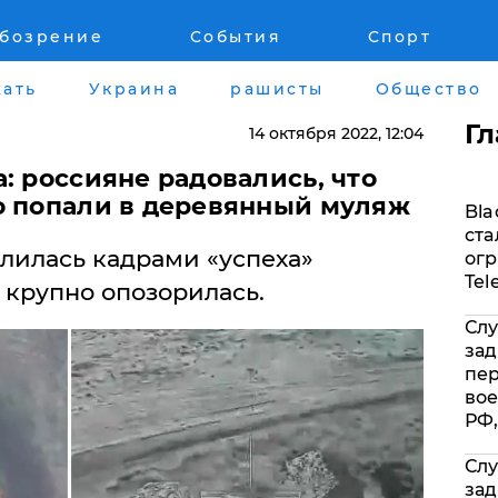
обозрение
События
Спорт
Война на Донбассе и в Крыму
Лайф стайл
ать
Украина
рашисты
Общество
"ДНР"
Здоровье
Г
14 октября 2022
, 12:04
"ЛНР"
Помощь прое
а: россияне радовались, что
о попали в деревянный муляж
Bla
Оккупация Крыма
Стиль Диалог
ста
лилась кадрами «успеха»
огр
Новости Крыма
Шоу-биз
Tel
 крупно опозорилась.
Слу
Донбасс
Культура
зад
пе
Армия Украины
Общество
вое
РФ,
Слу
зад