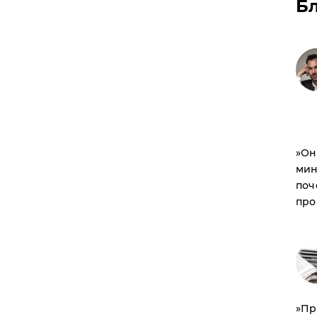
Б
​»О
мин
поч
про
​»П