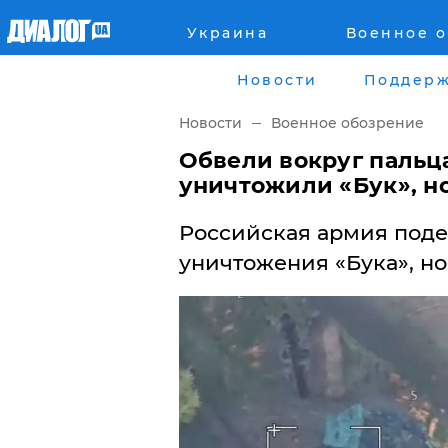
Украина
Военное 
Главная
Города
Новости
Поддерж
Все новости
Донецк
Новости
Военное обозрение
рассея
Луганск
​Обвели вокруг пальц
уничтожили «Бук», н
Мир
Киев
Российская армия поде
Беларусь
Харьков
уничтожения «Бука», но
Военное обозрение
Днепр
Наука и Техника
Львов
Экономика
Одесса
Мнение