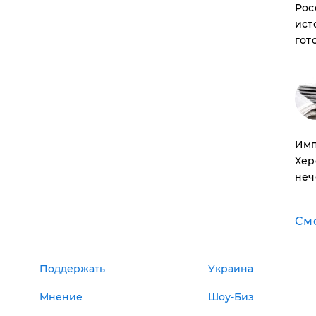
Рос
ист
гот
Имп
Хер
неч
См
Поддержать
Украина
Мнение
Шоу-Биз