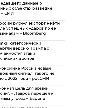
редавшего данные о
нных объектах разведке
 – СМИ
оссии рухнул экспорт нефти
ле успешных ударов по ее
миналам – Bloomberg
яки категорически
ергли версию Трампа о
учайности" атаки
сийских дронов
кономике России новый
вожный сигнал: такого не
о с 2022 года – росСМИ
конная цель для армии
сии", – Лавров перешел к
ямым угрозам Европе