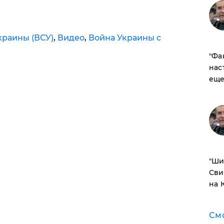
раины (ВСУ)
,
Видео
,
Война Украины с
​"Ф
нас
еще
​"Ш
Сви
на 
См