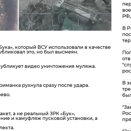
пе
вое
РФ,
В Р
пос
тер
ука», который ВСУ использовали в качестве
убликовал это, но был высмеян.
Пол
отв
"сл
публикует видео уничтожения муляжа.
рос
В э
риманка рухнула сразу после удара.
тре
ево.
был
"За
Рос
макет, а не реальный ЗРК «Бук»,
ние и камуфляж пусковой установки, а
пр
лекта.