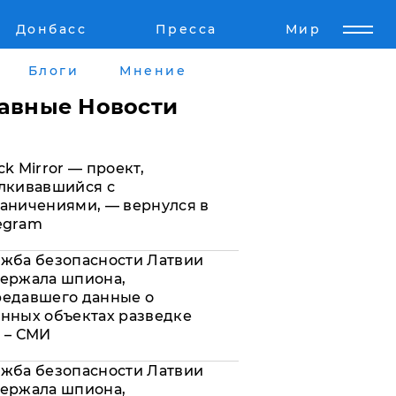
Донбасс
Пресса
Мир
Пресс-релизы
Авторское
Блоги
Мнение
Пресс-релизы
Мнение
лавные Новости
кту
Блоги
ck Mirror — проект,
а
ИноСМИ
лкивавшийся с
аничениями, — вернулся в
egram
жба безопасности Латвии
ержала шпиона,
редавшего данные о
нных объектах разведке
 – СМИ
жба безопасности Латвии
ержала шпиона,