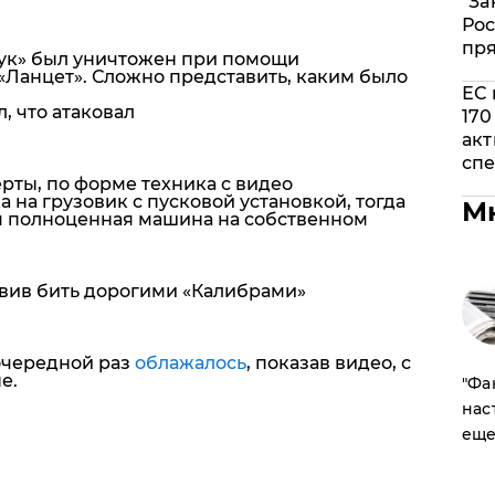
"За
Рос
пр
«Бук» был уничтожен при помощи
«Ланцет». Сложно представить, каким было
ЕС 
, что атаковал
170
акт
спе
ерты, по форме техника с видео
на грузовик с пусковой установкой, тогда
М
ая полноценная машина на собственном
авив бить дорогими «Калибрами»
очередной раз
облажалось
, показав видео, с
е.
​"Ф
нас
еще