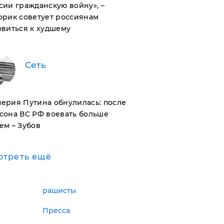
сии гражданскую войну», –
орик советует россиянам
овиться к худшему
Сеть
ерия Путина обнулилась: после
сона ВС РФ воевать больше
ем – Зубов
отреть ещё
рашисты
Пресса