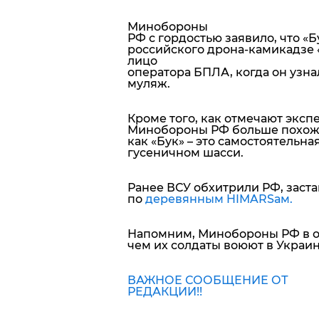
Минобороны
РФ с гордостью заявило, что 
российского дрона-камикадзе 
лицо
оператора БПЛА, когда он узнал
муляж.
Кроме того, как отмечают эксп
Минобороны РФ больше похожа 
как «Бук» – это самостоятельн
гусеничном шасси.
Ранее ВСУ обхитрили РФ, заст
по
деревянным HIMARSам.
Напомним, Минобороны РФ в 
чем их солдаты воюют в Украин
ВАЖНОЕ СООБЩЕНИЕ ОТ
РЕДАКЦИИ!!