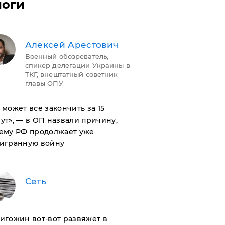
логи
Алексей Арестович
Военный обозреватель,
спикер делегации Украины в
ТКГ, внештатный советник
главы ОПУ
н может все закончить за 15
ут», — в ОП назвали причину,
ему РФ продолжает уже
игранную войну
Сеть
ригожин вот-вот развяжет в