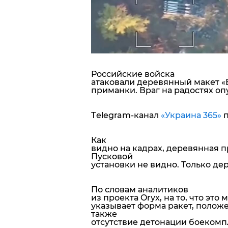
Блоги
Пресса
Шоу-биз
Российские войска
атаковали деревянный макет «Б
приманки. Враг на радостях оп
Здоровье
Тelegram-канал
«Украина 365»
Украина
Как
Спорт
видно на кадрах, деревянная п
Пусковой
установки не видно. Только дер
Культура
По словам аналитиков
из проекта Oryx, на то, что это 
указывает форма ракет, положе
также
отсутствие детонации боекомп