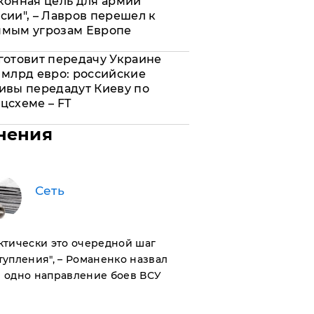
конная цель для армии
сии", – Лавров перешел к
ямым угрозам Европе
готовит передачу Украине
 млрд евро: российские
ивы передадут Киеву по
цсхеме – FT
нения
Сеть
актически это очередной шаг
тупления", – Романенко назвал
 одно направление боев ВСУ