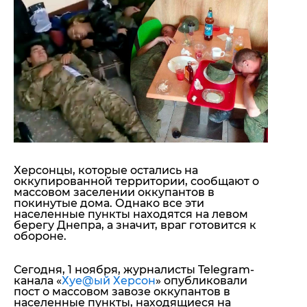
"ДНР"
Помощь проекту
"ЛНР"
Стиль Диалога
Оккупация Крыма
Шоу-биз
Новости Крыма
Культура
Донбасс
Общество
Армия Украины
Пресс-релизы
Авторское
Пресс-релизы
Мнение
Блоги
ИноСМИ
Херсонцы, которые остались на
оккупированной территории, сообщают о
массовом заселении оккупантов в
покинутые дома. Однако все эти
населенные пункты находятся на левом
берегу Днепра, а значит, враг готовится к
обороне.
Сегодня, 1 ноября, журналисты Telegram-
канала «
Хуе@ый Херсон
» опубликовали
пост о массовом завозе оккупантов в
населенные пункты, находящиеся на