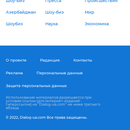
Шоу-Биз
Пресса
Происшествия
Азербайджан
Шоу-биз
Мир
Шоубиз
Наука
Экономика
О проекте
Редакция
Контакты
Реклама
Персональные данные
Защита персональных данных
Использование материалов разрешается при
условии ссылки (для интернет-изданий -
гиперссылки) на "Dialog-ua.com" не ниже третьего
абзаца.
© 2022,
Dialog-ua.сom
Все права защищены.