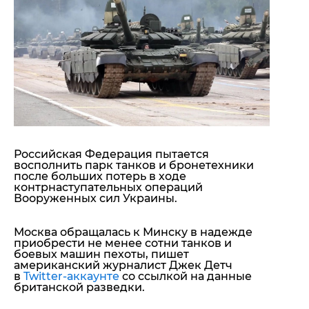
"ДНР"
Помощь проекту
"ЛНР"
Стиль Диалога
Оккупация Крыма
Шоу-биз
Новости Крыма
Культура
Донбасс
Общество
Армия Украины
Пресс-релизы
Авторское
Пресс-релизы
Мнение
Блоги
ИноСМИ
Российская Федерация пытается
восполнить парк танков и бронетехники
после больших потерь в ходе
контрнаступательных операций
Вооруженных сил Украины.
Москва обращалась к Минску в надежде
приобрести не менее сотни танков и
боевых машин пехоты
, пишет
американский журналист Джек Детч
в
Twitter-аккаунте
со ссылкой на данные
британской разведки.