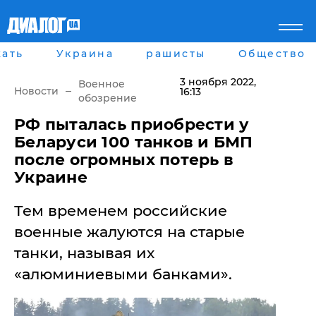
ать
Украина
рашисты
Общество
Главная
Города
Все новости
Донецк
3 ноября 2022
,
Военное
рассея
Луганск
Новости
16:13
обозрение
Мир
Киев
Беларусь
Харьков
РФ пыталась приобрести у
Военное обозрение
Днепр
Беларуси 100 танков и БМП
Наука и Техника
Львов
после огромных потерь в
Экономика
Одесса
Украине
Мнение
Блоги
Тем временем российские
Пресса
Шоу-биз
военные жалуются на старые
Здоровье
танки, называя их
Украина
Спорт
«алюминиевыми банками».
Культура
Война на Донбассе и в
Лайф стайл
Крыму
Здоровье