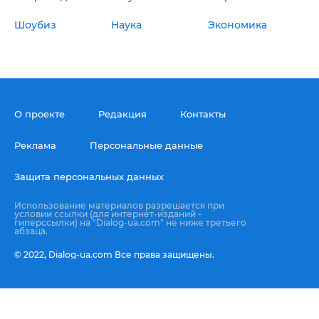
Шоубиз
Наука
Экономика
О проекте
Редакция
Контакты
Реклама
Персональные данные
Защита персональных данных
Использование материалов разрешается при
условии ссылки (для интернет-изданий -
гиперссылки) на "Dialog-ua.com" не ниже третьего
абзаца.
© 2022,
Dialog-ua.сom
Все права защищены.