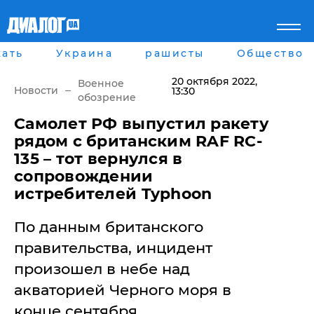
ать
Украина
рашисты
Общество
Главная
Города
Все новости
Донецк
20 октября 2022
,
Военное
рассея
Луганск
Новости
13:30
обозрение
Мир
Киев
Беларусь
Харьков
Самолет РФ выпустил ракету
Военное обозрение
Днепр
рядом с британским RAF RC-
Наука и Техника
Львов
135 – тот вернулся в
Экономика
Одесса
сопровождении
Мнение
истребителей Typhoon
Блоги
Пресса
Шоу-биз
По данным британского
Здоровье
правительства, инцидент
Украина
произошел в небе над
Спорт
Культура
акваторией Черного моря в
Война на Донбассе и в
Лайф стайл
Крыму
конце сентября.
Здоровье