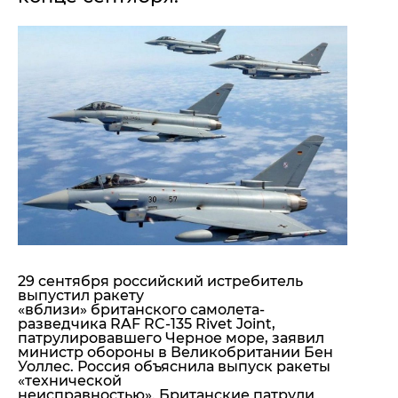
"ДНР"
Помощь проекту
"ЛНР"
Стиль Диалога
Оккупация Крыма
Шоу-биз
Новости Крыма
Культура
Донбасс
Общество
Армия Украины
Пресс-релизы
Авторское
Пресс-релизы
Мнение
Блоги
ИноСМИ
29 сентября российский истребитель
выпустил ракету
«вблизи» британского самолета-
разведчика RAF RC-135 Rivet Joint,
патрулировавшего Черное море, заявил
министр обороны в Великобритании Бен
Уоллес. Россия объяснила выпуск ракеты
«технической
неисправностью». Британские патрули