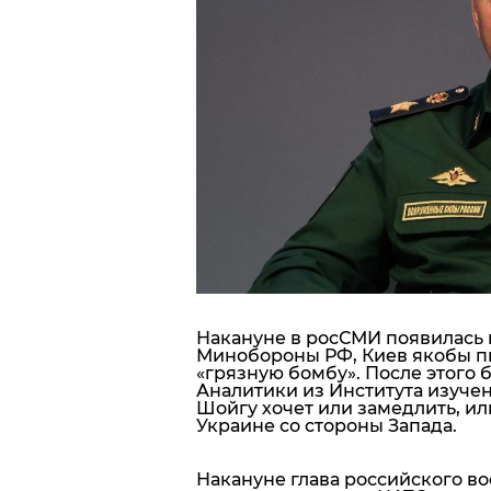
Блоги
Пресса
Шоу-биз
Здоровье
Украина
Спорт
Накануне в росСМИ появилась но
Минобороны РФ, Киев якобы пы
Культура
«грязную бомбу». После этого 
Аналитики из Института изуче
Шойгу хочет или замедлить, и
Украине со стороны Запада.
Накануне глава российского в