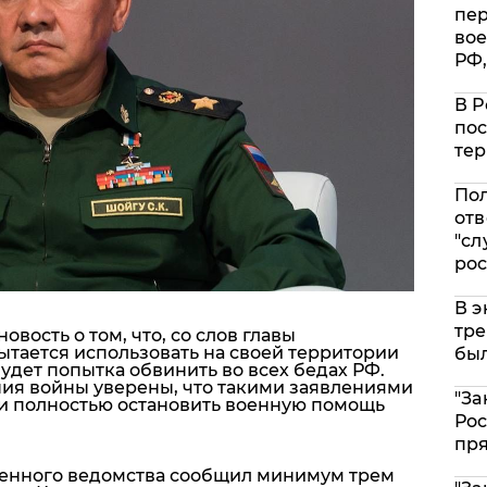
пе
вое
РФ,
В Р
пос
тер
Пол
отв
"сл
рос
В э
тре
вость о том, что, со слов главы
тается использовать на своей территории
был
будет попытка обвинить во всех бедах РФ.
ния войны уверены, что такими заявлениями
"За
ли полностью остановить военную помощь
Рос
пр
оенного ведомства сообщил минимум трем