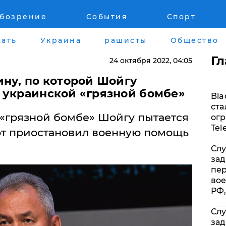
обозрение
События
Спорт
Война на Донбассе и в Крыму
Лайф стайл
ать
Украина
рашисты
Общество
"ДНР"
Здоровье
Г
24 октября 2022
, 04:05
"ЛНР"
Помощь прое
ину, по которой Шойгу
 украинской «грязной бомбе»
Bla
Оккупация Крыма
Стиль Диалог
ста
«грязной бомбе» Шойгу пытается
огр
Новости Крыма
Шоу-биз
Tel
тот приостановил военную помощь
Слу
Донбасс
Культура
зад
пе
Армия Украины
Общество
вое
РФ,
Слу
зад