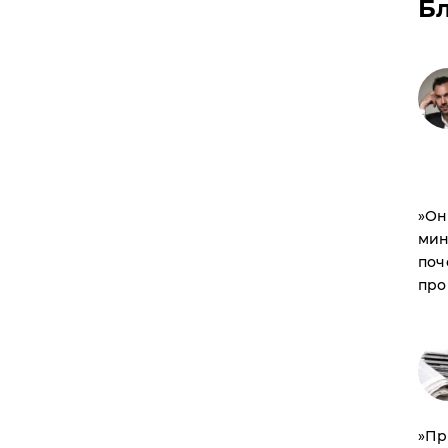
Б
​»О
мин
поч
про
​»П