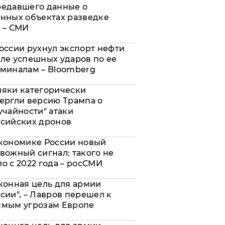
редавшего данные о
нных объектах разведке
 – СМИ
оссии рухнул экспорт нефти
ле успешных ударов по ее
миналам – Bloomberg
яки категорически
ергли версию Трампа о
учайности" атаки
сийских дронов
кономике России новый
вожный сигнал: такого не
о с 2022 года – росСМИ
конная цель для армии
сии", – Лавров перешел к
ямым угрозам Европе