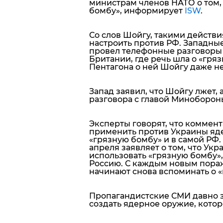
министрам членов НАТО о том, 
бомбу», информирует
ISW
.
Со слов Шойгу, такими действ
настроить против РФ. Западны
провел телефонные разговоры 
Британии, где речь шла о «гряз
Пентагона о ней Шойгу даже н
Запад заявил, что Шойгу лжет, 
разговора с главой Миноборон
Эксперты говорят, что коммент
применить против Украины яд
«грязную бомбу» и в самой РФ.
апреля заявляет о том, что Ук
использовать «грязную бомбу»,
Россию. С каждым новым пора
начинают снова вспоминать о «
Пропагандистские СМИ давно за
создать ядерное оружие, кото