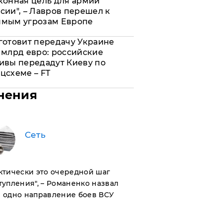
конная цель для армии
сии", – Лавров перешел к
ямым угрозам Европе
готовит передачу Украине
 млрд евро: российские
ивы передадут Киеву по
цсхеме – FT
нения
Сеть
актически это очередной шаг
тупления", – Романенко назвал
 одно направление боев ВСУ