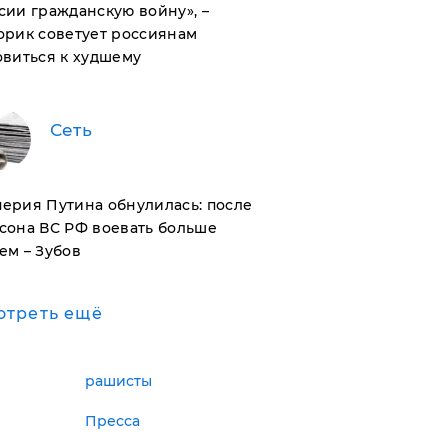
сии гражданскую войну», –
орик советует россиянам
овиться к худшему
Сеть
ерия Путина обнулилась: после
сона ВС РФ воевать больше
ем – Зубов
отреть ещё
рашисты
Пресса