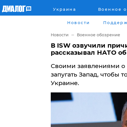
Украина
Военное 
Главная
Города
Новости
Поддерж
Все новости
Донецк
Новости
Военное обозрение
рассея
Луганск
​В ISW озвучили прич
рассказывал НАТО об
Мир
Киев
Своими заявлениями о 
Беларусь
Харьков
запугать Запад, чтобы 
Украине.
Военное обозрение
Днепр
Наука и Техника
Львов
Экономика
Одесса
Мнение