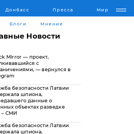
Донбасс
Пресса
Мир
Пресс-релизы
Авторское
Блоги
Мнение
Пресс-релизы
Мнение
лавные Новости
кту
Блоги
ck Mirror — проект,
а
ИноСМИ
лкивавшийся с
аничениями, — вернулся в
egram
жба безопасности Латвии
ержала шпиона,
редавшего данные о
нных объектах разведке
 – СМИ
жба безопасности Латвии
ержала шпиона,