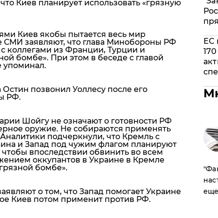
"За
что Киев планирует использовать «грязную
Рос
пр
иями Киев якобы пытается весь мир
ЕС 
е СМИ заявляют, что глава Минобороны РФ
с коллегами из Франции, Турции и
170
ной бомбе». При этом в беседе с главой
акт
е упоминал.
спе
а Остин позвонил Уоллесу после его
М
ы РФ.
арии Шойгу не означают о готовности РФ
ерное оружие. Не собираются применять
 Аналитики подчеркнули, что Кремль с
раина и Запад под чужим флагом планируют
 чтобы впоследствии обвинить во всем
жением оккупантов в Украине в Кремле
грязной бомбе».
​"Ф
нас
являют о том, что Запад помогает Украине
еще
рое Киев потом применит против РФ.