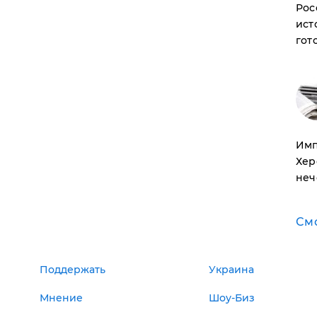
Рос
ист
гот
Имп
Хер
неч
См
Поддержать
Украина
Мнение
Шоу-Биз