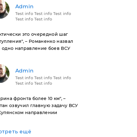
Admin
Test info Test info Test info
Test info Test info
актически это очередной шаг
тупления", – Романенко назвал
 одно направление боев ВСУ
Admin
Test info Test info Test info
Test info Test info
ирина фронта более 10 км", –
тан озвучил главную задачу ВСУ
Купянском направлении
отреть ещё