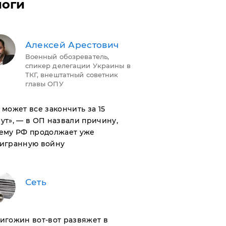
логи
Алексей Арестович
Военный обозреватель,
спикер делегации Украины в
ТКГ, внештатный советник
главы ОПУ
н может все закончить за 15
ут», — в ОП назвали причину,
ему РФ продолжает уже
игранную войну
Сеть
ригожин вот-вот развяжет в