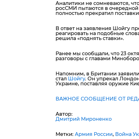
Аналитики не сомневаются, чт
росСМИ пытаются в очередной р
полностью прекратил поставки
В ответ на заявления Шойгу п
реагировать на подобные слова
решила «поднять ставки».
Ранее мы сообщали, что 23 ок
разговоры с главами Минобор
Напомним, в Британии заявили
стал
Шойгу
. Он упрекал Лондон
Украине, поставляя оружие Кие
ВАЖНОЕ СООБЩЕНИЕ ОТ РЕДА
Автор:
Дмитрий Мироненко
Метки:
Армия России
,
Война Ук