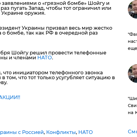
о заявлениями о «грязной бомбе» Шойгу и
аз пугать Запад, чтобы тот ограничил или
 Украине оружия.
резидент Украины призвал весь мир жестко
 о бомбе, так как РФ в очередной раз
​"Ф
нас
еще
тября Шойгу решил провести телефонные
оны и членами
НАТО
.
, что инициатором телефонного звонка
 в том, что тот только усугубляет ситуацию в
ву.
КЦИИ!!
​"Ш
Сви
на 
См
раины с Россией
,
Конфликты
,
НАТО