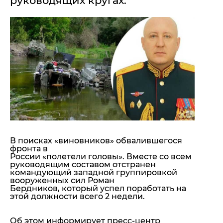
руководящих кругах.
"ДНР"
Помощь проекту
"ЛНР"
Стиль Диалога
Оккупация Крыма
Шоу-биз
Новости Крыма
Культура
Донбасс
Общество
Армия Украины
Пресс-релизы
Авторское
Пресс-релизы
Мнение
Блоги
ИноСМИ
В поисках «виновников» обвалившегося
фронта в
России «полетели головы». Вместе со всем
руководящим составом отстранен
командующий западной группировкой
вооруженных сил Роман
Бердников, который успел поработать на
этой должности всего 2 недели.
Об этом информирует пресс-центр