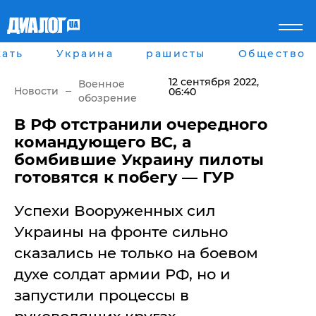
ать
Украина
рашисты
Общество
Главная
Города
Все новости
Донецк
12 сентября 2022
,
Военное
рассея
Луганск
Новости
06:40
обозрение
Мир
Киев
Беларусь
Харьков
​В РФ отстранили очередного
Военное обозрение
Днепр
командующего ВС, а
Наука и Техника
Львов
бомбившие Украину пилоты
Экономика
Одесса
готовятся к побегу — ГУР
Мнение
Блоги
Успехи Вооруженных сил
Пресса
Шоу-биз
Украины на фронте сильно
Здоровье
сказались не только на боевом
Украина
Спорт
духе солдат армии РФ, но и
Культура
запустили процессы в
Война на Донбассе и в
Лайф стайл
Крыму
Здоровье