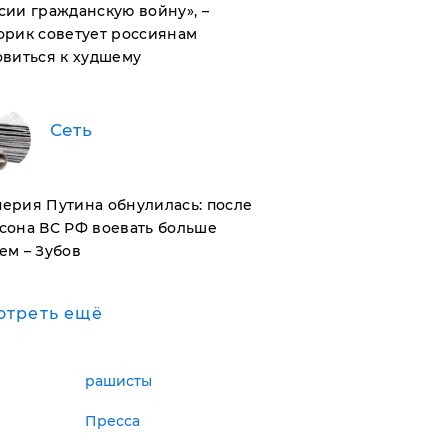
сии гражданскую войну», –
орик советует россиянам
овиться к худшему
Сеть
ерия Путина обнулилась: после
сона ВС РФ воевать больше
ем – Зубов
отреть ещё
рашисты
Пресса