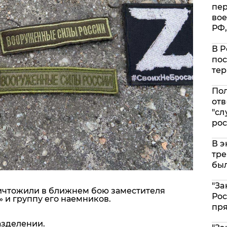
пе
вое
РФ,
В Р
пос
тер
Пол
отв
"сл
рос
В э
тре
был
"За
ичтожили в ближнем бою заместителя
Рос
 и группу его наемников.
пр
азделении.