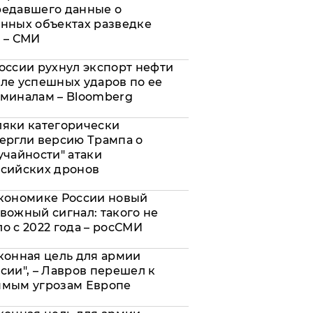
редавшего данные о
нных объектах разведке
 – СМИ
оссии рухнул экспорт нефти
ле успешных ударов по ее
миналам – Bloomberg
яки категорически
ергли версию Трампа о
учайности" атаки
сийских дронов
кономике России новый
вожный сигнал: такого не
о с 2022 года – росСМИ
конная цель для армии
сии", – Лавров перешел к
ямым угрозам Европе