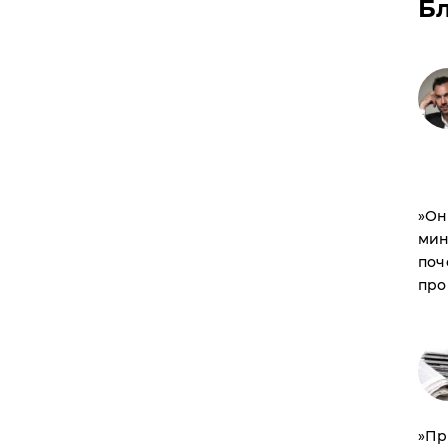
Б
​»О
мин
поч
про
​»П