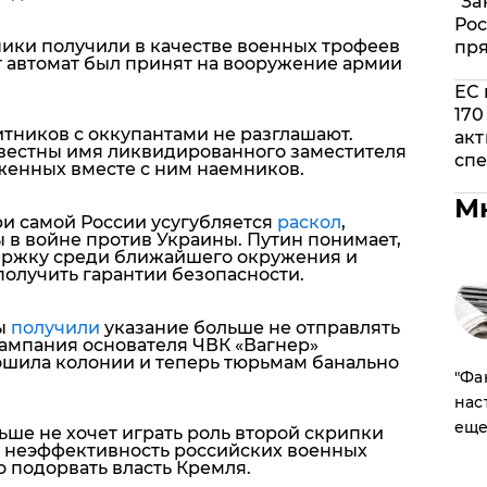
"За
Рос
ники получили в качестве военных трофеев
пр
т автомат был принят на вооружение армии
ЕС 
170
итников с оккупантами не разглашают.
акт
вестны имя ликвидированного заместителя
спе
женных вместе с ним наемников.
М
три самой России усугубляется
раскол
,
 в войне против Украины. Путин понимает,
держку среди ближайшего окружения и
получить гарантии безопасности.
ы
получили
указание больше не отправлять
кампания основателя ЧВК «Вагнер»
ошила колонии и теперь тюрьмам банально
​"Ф
нас
еще
льше не хочет играть роль второй скрипки
ь неэффективность российских военных
о подорвать власть Кремля.