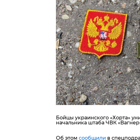
Блоги
Пресса
Шоу-биз
Здоровье
Украина
Спорт
Культура
Бойцы украинского «Хорта» ун
начальника штаба ЧВК «Вагнер»
Об этом
сообщили
в спецподр