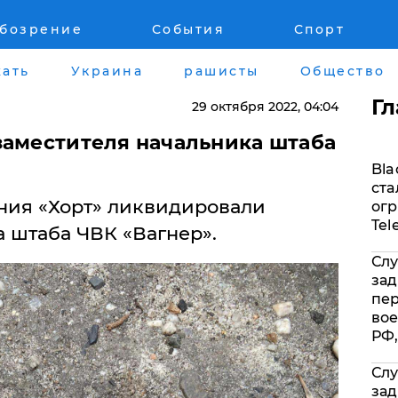
обозрение
События
Спорт
Война на Донбассе и в Крыму
Лайф стайл
ать
Украина
рашисты
Общество
"ДНР"
Здоровье
Г
29 октября 2022
, 04:04
"ЛНР"
Помощь прое
заместителя начальника штаба
Bla
Оккупация Крыма
Стиль Диалог
ста
ния «Хорт» ликвидировали
огр
Новости Крыма
Шоу-биз
Tel
 штаба ЧВК «Вагнер».
Слу
Донбасс
Культура
зад
пе
Армия Украины
Общество
вое
РФ,
Слу
зад