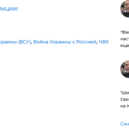
АКЦИИ!
​"Ф
нас
раины (ВСУ)
,
Война Украины с Россией
,
ЧВК
еще
​"Ш
Сви
на 
См