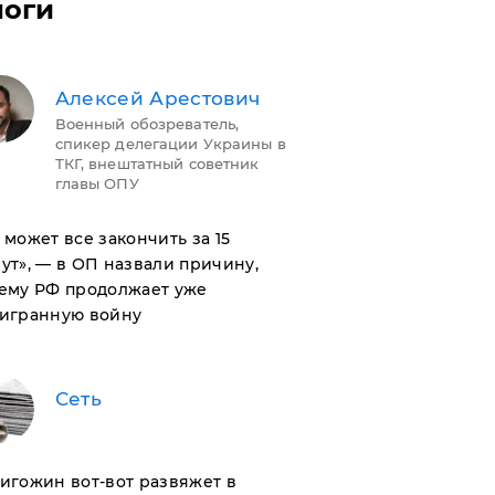
логи
Алексей Арестович
Военный обозреватель,
спикер делегации Украины в
ТКГ, внештатный советник
главы ОПУ
н может все закончить за 15
ут», — в ОП назвали причину,
ему РФ продолжает уже
игранную войну
Сеть
ригожин вот-вот развяжет в