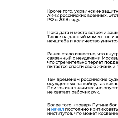
Кроме того, украинские защит
АК-12 российских военных. Это
РФ в 2018 году.
Пока дата и место встречи защ
Также на данный момент не из
начштаба и количество уничто
Ранее стало известно, что вну
связанный с неудачами Москвы
что стремительно теряет под
пытается спасти свою жизнь и 
Тем временем российские суд
осужденных на войну, так как 
Пригожина значительно опуст
не хватает рабочих рук.
Более того, «повар» Путина бо
и
начал
постоянно критиковат
институтов, что может косвенн