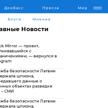
Донбасс
Пресса
Мир
Пресс-релизы
Авторское
Блоги
Мнение
Пресс-релизы
Мнение
лавные Новости
кту
Блоги
ck Mirror — проект,
а
ИноСМИ
лкивавшийся с
аничениями, — вернулся в
egram
жба безопасности Латвии
ержала шпиона,
редавшего данные о
нных объектах разведке
 – СМИ
жба безопасности Латвии
ержала шпиона,