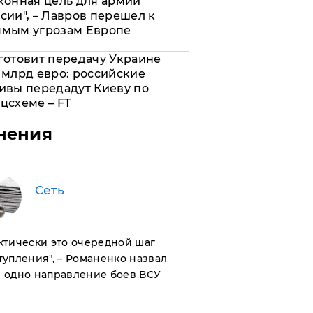
конная цель для армии
сии", – Лавров перешел к
ямым угрозам Европе
готовит передачу Украине
 млрд евро: российские
ивы передадут Киеву по
цсхеме – FT
нения
Сеть
актически это очередной шаг
тупления", – Романенко назвал
 одно направление боев ВСУ