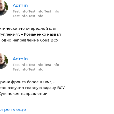
Admin
Test info Test info Test info
Test info Test info
актически это очередной шаг
тупления", – Романенко назвал
 одно направление боев ВСУ
Admin
Test info Test info Test info
Test info Test info
ирина фронта более 10 км", –
тан озвучил главную задачу ВСУ
Купянском направлении
отреть ещё