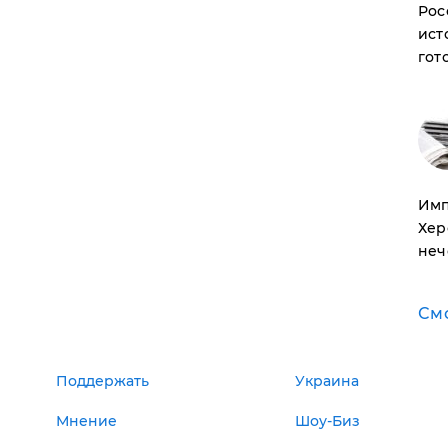
Рос
ист
гот
Имп
Хер
неч
См
Поддержать
Украина
Мнение
Шоу-Биз