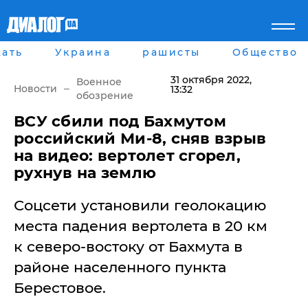
ать
Украина
рашисты
Общество
Главная
Города
Все новости
Донецк
31 октября 2022
,
Военное
рассея
Луганск
Новости
13:32
обозрение
Мир
Киев
Беларусь
Харьков
ВСУ сбили под Бахмутом
Военное обозрение
Днепр
российский Ми-8, сняв взрыв
Наука и Техника
Львов
на видео: вертолет сгорел,
Экономика
Одесса
рухнув на землю
Мнение
Блоги
Соцсети установили геолокацию
Пресса
Шоу-биз
места падения вертолета в 20 км
Здоровье
к северо-востоку от Бахмута в
Украина
Спорт
районе населенного пункта
Культура
Берестовое.
Война на Донбассе и в
Лайф стайл
Крыму
Здоровье