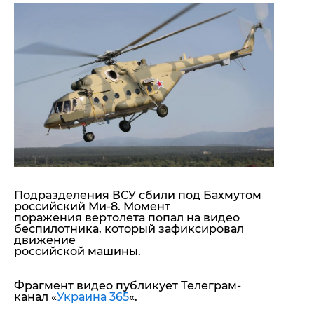
"ДНР"
Помощь проекту
"ЛНР"
Стиль Диалога
Оккупация Крыма
Шоу-биз
Новости Крыма
Культура
Донбасс
Общество
Армия Украины
Пресс-релизы
Авторское
Пресс-релизы
Мнение
Блоги
ИноСМИ
Подразделения ВСУ сбили под Бахмутом
российский Ми-8. Момент
поражения вертолета попал на видео
беспилотника, который зафиксировал
движение
российской машины.
Фрагмент видео публикует Телеграм-
канал «
Украина 365
«.