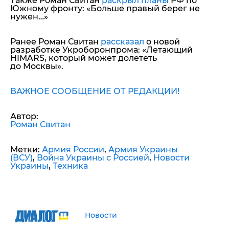
Также Роман Свитан
раскрыл планы
РФ по
Южному фронту: «Больше правый берег не
нужен…»
Ранее Роман Свитан
рассказал
о новой
разработке Укроборонпрома: «Летающий
HIMARS, который может долететь
до Москвы».
ВАЖНОЕ СООБЩЕНИЕ ОТ РЕДАКЦИИ!
Автор:
Роман Свитан
Метки:
Армия России
,
Армия Украины
(ВСУ)
,
Война Украины с Россией
,
Новости
Украины
,
Техника
Новости