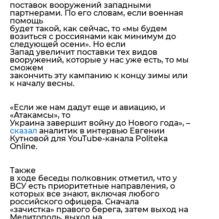
поставок вооружений западными
партнерами. По его словам, если военная
помощь
будет такой, как сейчас, то «мы будем
возиться с россиянами как минимум до
следующей осени». Но если
Запад увеличит поставки тех видов
вооружений, которые у нас уже есть, то мы
сможем
закончить эту кампанию к концу зимы или
к началу весны.
«Если же нам дадут еще и авиацию, и
«Атакамсы», то
Украина завершит войну до Нового года»,
–
сказал
аналитик в интервью Евгении
Кутновой для YouTube-канала Politeka
Online.
Также
в ходе беседы полковник отметил, что у
ВСУ есть приоритетные направления, о
которых все знают, включая любого
российского офицера. Сначала
«зачистка» правого берега, затем выход на
Мелитополь, выход на