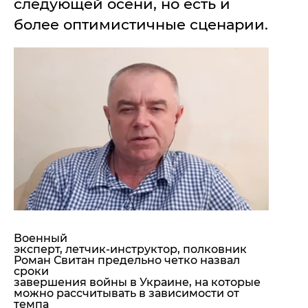
следующей осени, но есть и
"ДНР"
Помощь проекту
более оптимистичные сценарии.
"ЛНР"
Стиль Диалога
Оккупация Крыма
Шоу-биз
Новости Крыма
Культура
Донбасс
Общество
Армия Украины
Пресс-релизы
Авторское
Пресс-релизы
Мнение
Блоги
ИноСМИ
Военный
эксперт, летчик-инструктор, полковник
Роман Свитан предельно четко назвал
сроки
завершения войны в Украине, на которые
можно рассчитывать в зависимости от
темпа