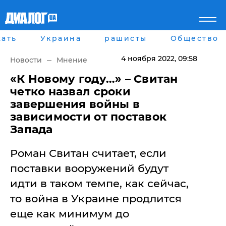
ать
Украина
рашисты
Общество
Главная
Города
Все новости
Донецк
4 ноября 2022
, 09:58
Новости
Мнение
рассея
Луганск
Мир
Киев
«К Новому году…» – Свитан
Беларусь
Харьков
четко назвал сроки
Военное обозрение
Днепр
завершения войны в
Наука и Техника
Львов
зависимости от поставок
Экономика
Одесса
Запада
Мнение
Блоги
Пресса
Роман Свитан считает, если
Шоу-биз
поставки вооружений будут
Здоровье
Украина
идти в таком темпе, как сейчас,
Спорт
то война в Украине продлится
Культура
еще как минимум до
Война на Донбассе и в
Лайф стайл
Крыму
Здоровье