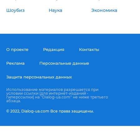
Шоубиз
Наука
Экономика
О проекте
Редакция
Контакты
Реклама
Персональные данные
Защита персональных данных
Использование материалов разрешается при
условии ссылки (для интернет-изданий -
гиперссылки) на "Dialog-ua.com" не ниже третьего
абзаца.
© 2022,
Dialog-ua.сom
Все права защищены.