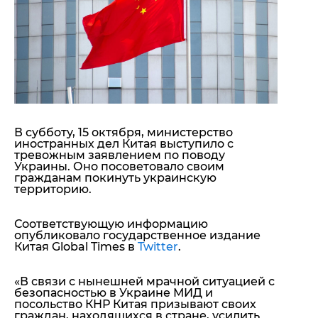
"ДНР"
Помощь проекту
"ЛНР"
Стиль Диалога
Оккупация Крыма
Шоу-биз
Новости Крыма
Культура
Донбасс
Общество
Армия Украины
Пресс-релизы
Авторское
Пресс-релизы
Мнение
В субботу, 15 октября, министерство
Блоги
иностранных дел Китая выступило с
ИноСМИ
тревожным заявлением по поводу
Украины. Оно посоветовало своим
гражданам покинуть украинскую
территорию.
Соответствующую информацию
опубликовало государственное издание
Китая Global Times в
Twitter
.
«
В связи с нынешней мрачной ситуацией с
безопасностью в Украине МИД и
посольство КНР Китая призывают своих
граждан, находящихся в стране, усилить