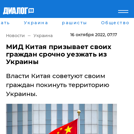
ать
Украина
рашисты
Общество
Главная
Города
Все новости
Донецк
16 октября 2022
, 07:17
Новости
Украина
рассея
Луганск
Мир
Киев
МИД Китая призывает своих
Беларусь
Харьков
граждан срочно уезжать из
Военное обозрение
Днепр
Украины
Наука и Техника
Львов
Экономика
Одесса
​Власти Китая советуют своим
Мнение
Блоги
граждан покинуть территорию
Пресса
Украины.
Шоу-биз
Здоровье
Украина
Спорт
Культура
Война на Донбассе и в
Лайф стайл
Крыму
Здоровье