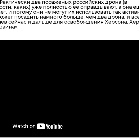
Фактически два посаженых российских дрона (в
сти, каких) уже полностью ее оправдывают, а она е
ает, и потому они не могут их использовать так актив
ожет посадить намного больше, чем два дрона, и все
аев сейчас и дальше для освобождения Херсона. Хе
раина»
.