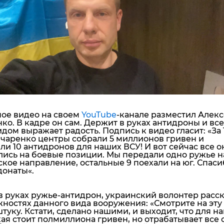
"ДНР"
Помощь проекту
"ЛНР"
Стиль Диалога
Оккупация Крыма
Шоу-биз
Новости Крыма
Культура
Донбасс
Общество
Армия Украины
Пресс-релизы
Авторское
Пресс-релизы
Мнение
Блоги
ИноСМИ
ое видео на своем
YouTube
-канале разместил Алек
ко. В кадре он сам. Держит в руках антидроны и вс
дом выражает радость. Подпись к видео гласит:
«За 
нчаренко центры собрали 5 миллионов гривен и
и 10 антидронов для наших ВСУ! И вот сейчас все о
лись на боевые позиции. Мы передали одно ружье н
кое направление, остальные 9 поехали на юг. Спаси
донаты
«.
в руках ружье-антидрон, украинский волонтер расс
жностях данного вида вооружения:
«Смотрите на эту
туку. Кстати, сделано нашими, и выходит, что для н
ая стоит полмиллиона гривен, но отрабатывает все 