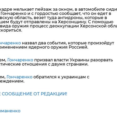
кадре мелькает пейзаж за окном, в автомобиле сиди
Гончаренко и с гордостью сообщает, что он едет в
скую область, везет туда антидроны, которые в
шем будут отправлены на Херсонщину. С помощью
 вида оружия процесс деоккупации Херсонской обл
скориться.
ончаренко
назвал два события, которые произойдут
рименением ядерного оружия Россией.
ем,
Гончаренко
призвал власти Украины разорвать
тические отношения с двумя странами.
им,
Гончаренко
обратился к украинцам с
еждением.
 СООБЩЕНИЕ ОТ РЕДАКЦИИ!
оманенко