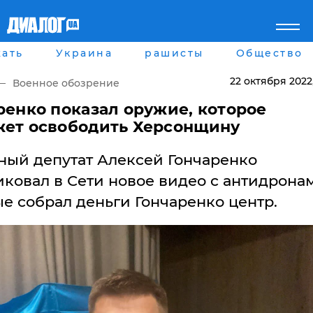
ать
Украина
рашисты
Общество
Главная
Города
Все новости
Донецк
22 октября 2022
Военное обозрение
рассея
Луганск
Мир
Киев
ренко показал оружие, которое
Беларусь
Харьков
ет освободить Херсонщину
Военное обозрение
Днепр
Наука и Техника
Львов
ный депутат Алексей Гончаренко
Экономика
Одесса
Мнение
ковал в Сети новое видео с антидрона
Блоги
е собрал деньги Гончаренко центр.
Пресса
Шоу-биз
Здоровье
Украина
Спорт
Культура
Война на Донбассе и в
Лайф стайл
Крыму
Здоровье