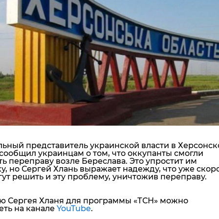
"ДНР"
Помощь проекту
"ЛНР"
Стиль Диалога
Оккупация Крыма
Шоу-биз
Новости Крыма
Культура
Донбасс
Общество
Армия Украины
Пресс-релизы
Авторское
Пресс-релизы
Мнение
Блоги
ИноСМИ
ьный представитель украинской власти в Херсонск
сообщил украинцам о том, что оккупанты смогли
ь переправу возле Береслава. Это упростит им
у, но Сергей Хлань выражает надежду, что уже скор
ут решить и эту проблему, уничтожив переправу.
ю Сергея Хланя для программы «ТСН» можно
еть на канале
YouTube
.