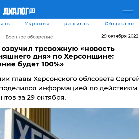
ать
Украина
рашисты
Общество
Главная
Города
Все новости
Донецк
29 октября 2022
Военное обозрение
рассея
Луганск
Мир
Киев
 озвучил тревожную «новость
Беларусь
Харьков
няшнего дня» по Херсонщине:
Военное обозрение
Днепр
ние будет 100%»
Наука и Техника
Львов
Экономика
Одесса
ик главы Херсонского облсовета Серге
Мнение
Блоги
 поделился информацией по действиям
Пресса
нтов за 29 октября.
Шоу-биз
Здоровье
Украина
Спорт
Культура
Война на Донбассе и в
Лайф стайл
Крыму
Здоровье