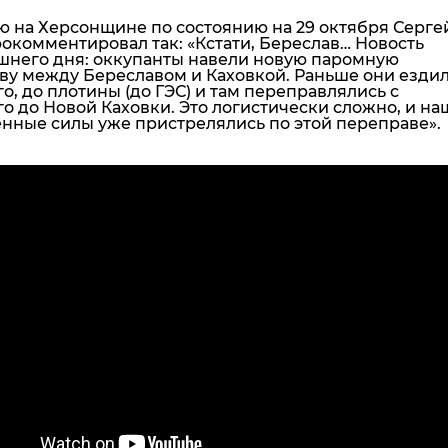
ю на Херсонщине по состоянию на 29 октября Серге
рокомментировал так:
«Кстати, Береслав… Новость
шнего дня: оккупанты навели новую паромную
ву между Береславом и Каховкой. Раньше они ездил
о, до плотины (до ГЭС) и там переправлялись с
о до Новой Каховки. Это логистически сложно, и на
нные силы уже пристрелялись по этой переправе»
.