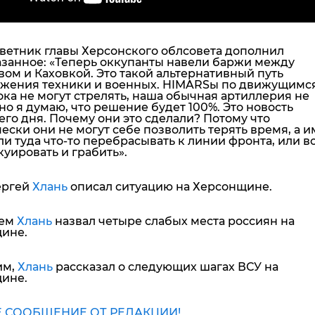
оветник главы Херсонского облсовета дополнил
занное:
«Теперь оккупанты навели баржи между
ом и Каховкой. Это такой альтернативный путь
жения техники и военных. HIMARSы по движущимс
ка не могут стрелять, наша обычная артиллерия не
 но я думаю, что решение будет 100%. Это новость
го дня. Почему они это сделали? Потому что
ески они не могут себе позволить терять время, а и
и туда что-то перебрасывать к линии фронта, или вс
куировать и грабить»
.
ергей
Хлань
описал ситуацию на Херсонщине.
тем
Хлань
назвал четыре слабых места россиян на
ине.
им,
Хлань
рассказал о следующих шагах ВСУ на
ине.
 СООБЩЕНИЕ ОТ РЕДАКЦИИ!