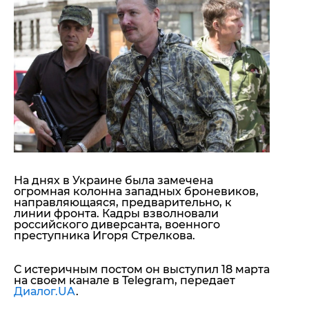
"ДНР"
Помощь проекту
"ЛНР"
Стиль Диалога
Оккупация Крыма
Шоу-биз
Новости Крыма
Культура
Донбасс
Общество
Армия Украины
Пресс-релизы
Авторское
Пресс-релизы
Мнение
Блоги
ИноСМИ
На днях в Украине была замечена
огромная колонна западных броневиков,
направляющаяся, предварительно, к
линии фронта. Кадры взволновали
российского диверсанта, военного
преступника Игоря Стрелкова.
С истеричным постом он выступил 18 марта
на своем канале в Telegram, передает
Диалог.UA
.