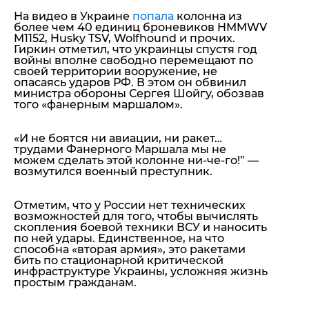
На видео в Украине
попала
колонна из
более чем 40 единиц броневиков HMMWV
M1152, Husky TSV, Wolfhound и прочих.
Гиркин отметил, что украинцы спустя год
войны вполне свободно перемещают по
своей территории вооружение, не
опасаясь ударов РФ. В этом он обвинил
министра обороны Сергея Шойгу, обозвав
того «фанерным маршалом».
«
И не боятся ни авиации, ни ракет…
трудами Фанерного Маршала мы не
можем сделать этой колонне ни-че-го!
” —
возмутился военный преступник.
Отметим, что у России нет технических
возможностей для того, чтобы вычислять
скопления боевой техники ВСУ и наносить
по ней удары. Единственное, на что
способна «вторая армия», это ракетами
бить по стационарной критической
инфраструктуре Украины, усложняя жизнь
простым гражданам.