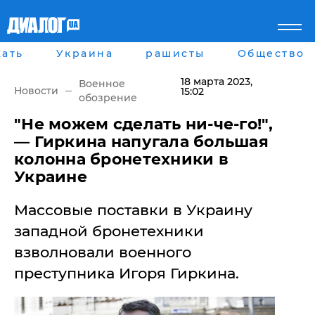
ать
Украина
рашисты
Общество
Главная
Города
Все новости
Донецк
18 марта 2023
,
Военное
рассея
Луганск
Новости
15:02
обозрение
Мир
Киев
Беларусь
Харьков
​"Не можем сделать ни-че-го!",
Военное обозрение
Днепр
— Гиркина напугала большая
Наука и Техника
Львов
колонна бронетехники в
Экономика
Одесса
Украине
Мнение
Блоги
Массовые поставки в Украину
Пресса
Шоу-биз
западной бронетехники
Здоровье
взволновали военного
Украина
Спорт
преступника Игоря Гиркина.
Культура
Война на Донбассе и в
Лайф стайл
Крыму
Здоровье