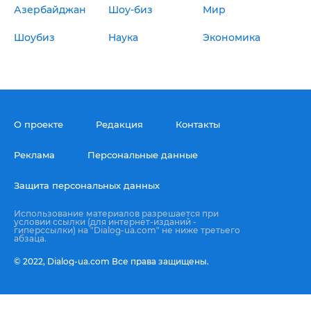
Азербайджан
Шоу-биз
Мир
Шоубиз
Наука
Экономика
О проекте
Редакция
Контакты
Реклама
Персональные данные
Защита персональных данных
Использование материалов разрешается при
условии ссылки (для интернет-изданий -
гиперссылки) на "Dialog-ua.com" не ниже третьего
абзаца.
© 2022,
Dialog-ua.сom
Все права защищены.