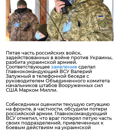
"ДНР"
Помощь проекту
"ЛНР"
Стиль Диалога
Оккупация Крыма
Шоу-биз
Новости Крыма
Культура
Донбасс
Общество
Армия Украины
Пресс-релизы
Авторское
Пресс-релизы
Мнение
Пятая часть российских войск,
Блоги
задействованных в войне против Украины,
ИноСМИ
разбита украинской армией
.
Соответствующее
заявление
сделал
Главнокомандующий ВСУ Валерий
Залужный в телефонной беседе с
руководителем Объединенного комитета
начальников штабов Вооруженных сил
США Марком Милли.
Собеседники оценили текущую ситуацию
на фронте, в частности, обсудили потери
российской армии. Главнокомандующий
ВСУ отметил, что враг потерял пятую часть
своих подразделений, привлеченных к
боевым действиям на украинской