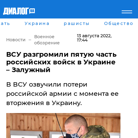
ать
Украина
рашисты
Общество
Главная
Города
Все новости
Донецк
13 августа 2022
,
Военное
рассея
Луганск
Новости
17:44
обозрение
Мир
Киев
Беларусь
Харьков
ВСУ разгромили пятую часть
Военное обозрение
Днепр
российских войск в Украине
Наука и Техника
Львов
– Залужный
Экономика
Одесса
Мнение
В ВСУ озвучили потери
Блоги
Пресса
российской армии с момента ее
Шоу-биз
вторжения в Украину.
Здоровье
Украина
Спорт
Культура
Война на Донбассе и в
Лайф стайл
Крыму
Здоровье